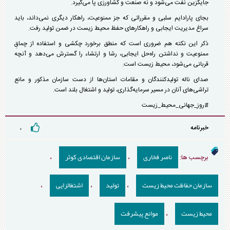
جایگزین نفت می‌شود و نه صنعت و کشاورزی پا می‌گیرد.
بجای پارادایم سلبی و مقرراتی که جز ممنوعیت، راهکار دیگری نمی‌داند، باید
سراغ مدیریت ایجابی و راهکارهای حفظ محیط زیست در ضمن تولید رفت.
ذکر این نکته هم ضروری است که منطق برخورد چکشی و استفاده از چماقِ
ممنوعیت و نداشتن راه‌حل ایجابی، رشا و ارتشاء را گسترش می‌دهد و آنچه
قربانی می‌شود، محیط زیست است.
صدای ناله تولیدکنندگان و مقامات استان‌ها از دست سازمان مذکور و مانع
تراشی‌های آنان در مسیر سرمایه‌گذاری، تولید و اشتغال بلند است.
#روز_جهانی_محیط_زیست
خبرنامه
۰
ناصر فخاری
سازمان اقتصادی کوثر
برچسب ها:
،
،
سازمان حفاظت محیط زیست
تولید
اشتغالزایی
،
،
،
محیط زیست
موانع پیشرفت
،