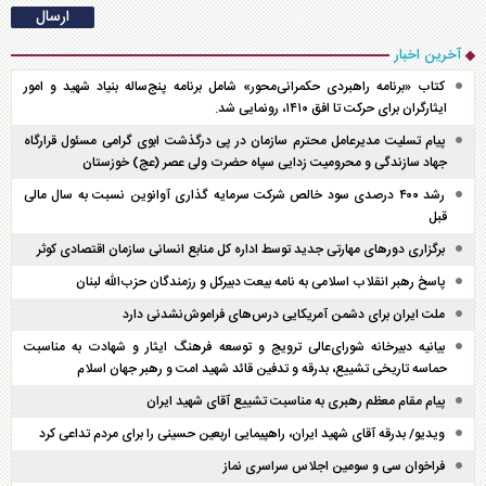
آخرین اخبار
کتاب «برنامه راهبردی حکمرانی‌محور» شامل برنامه پنج‌ساله بنیاد شهید و امور
ایثارگران برای حرکت تا افق ۱۴۱۰، رونمایی شد.
پیام تسلیت مدیرعامل محترم سازمان در پی درگذشت ابوی گرامی مسئول قرارگاه
جهاد سازندگی و محرومیت زدایی سپاه حضرت ولی عصر (عج) خوزستان
رشد ۴۰۰ درصدی سود خالص شرکت سرمایه گذاری آوانوین نسبت به سال مالی
قبل
برگزاری دور‌های مهارتی جدید توسط اداره کل منابع انسانی سازمان اقتصادی کوثر
پاسخ رهبر انقلاب اسلامی به نامه بیعت دبیرکل و رزمندگان حزب‌الله لبنان
ملت ایران برای دشمن آمریکایی درس‌های فراموش‌نشدنی دارد
بیانیه دبیرخانه شورای‌عالی ترویج و توسعه فرهنگ ایثار و شهادت به مناسبت
حماسه تاریخی تشییع، بدرقه و تدفین قائد شهید امت و رهبر جهان اسلام
پیام مقام معظم رهبری به مناسبت تشییع آقای شهید ایران
ویدیو/ بدرقه آقای شهید ایران، راهپیمایی اربعین حسینی را برای مردم تداعی کرد
فراخوان سی و سومین اجلاس سراسری نماز