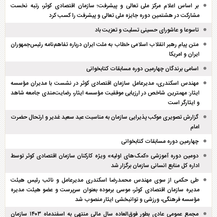
بر اساس اعلام مرکز ملی تعالی و پیشرفت؛ سازمان اقتصادی کوثر، رتبه نخست
مشارکت در هشتمین دوره جایزه ملی تعالی و پیشرفت را کسب کرد
تاسوعا و عاشورای حسینی تسلیت و تعزیت باد
متن پیام رهبر انقلاب اسلامی خطاب به ملت ایران درباره تفاهم‌نامه رئیس‌جمهوران
ایران و امریکا
اسامی برندگان چهارمین دوره مسابقات کتابخوانی
مهندس اسکندری، مدیرعامل سازمان اقتصادی کوثر در نشست با مدیران مؤسسه
ایثار: مهمترین شاخص در ارزیابی موفقیت مؤسسه ایثار، رضایت‌مندی جامعه شاهد
و ایثارگر است
گزارش تصویری موکب پذیرایی سازمان به مناسبت عید سعید غدیر و ارتحال حضرت
امام
چهارمین دوره مسابقات کتابخوانی
دومین دوره آموزشی «کمک‌های اولیه» ویژه کارکنان سازمان اقتصادی کوثر توسط
اداره کل منابع انسانی سازمان برگزار شد
طی حکمی از سوی مهندس محمدرضا اسکندری مدیرعامل و نائب رئیس هیئت
مدیره سازمان اقتصادی کوثر، موسی برموده بعنوان سرپرست و عضو هیئت مدیره
مؤسسه فرهنگی، ورزشی و توانبخشی ایثار منصوب شد
مجمع عمومی عادی بطور فوق‌العاده سال مالی منتهی به اسفند‌ماه ۱۴۰۳ سازمان