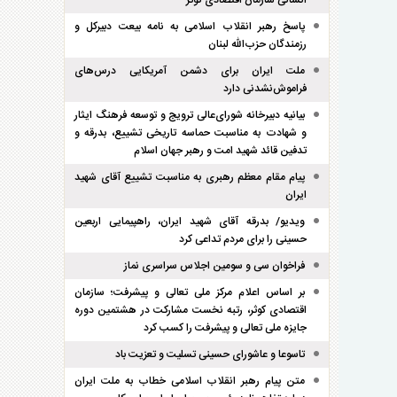
انسانی سازمان اقتصادی کوثر
پاسخ رهبر انقلاب اسلامی به نامه بیعت دبیرکل و
رزمندگان حزب‌الله لبنان
ملت ایران برای دشمن آمریکایی درس‌های
فراموش‌نشدنی دارد
بیانیه دبیرخانه شورای‌عالی ترویج و توسعه فرهنگ ایثار
و شهادت به مناسبت حماسه تاریخی تشییع، بدرقه و
تدفین قائد شهید امت و رهبر جهان اسلام
پیام مقام معظم رهبری به مناسبت تشییع آقای شهید
ایران
ویدیو/ بدرقه آقای شهید ایران، راهپیمایی اربعین
حسینی را برای مردم تداعی کرد
فراخوان سی و سومین اجلاس سراسری نماز
بر اساس اعلام مرکز ملی تعالی و پیشرفت؛ سازمان
اقتصادی کوثر، رتبه نخست مشارکت در هشتمین دوره
جایزه ملی تعالی و پیشرفت را کسب کرد
تاسوعا و عاشورای حسینی تسلیت و تعزیت باد
متن پیام رهبر انقلاب اسلامی خطاب به ملت ایران