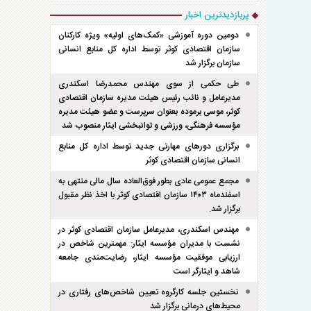
پربازدیدترین اخبار
دومین دوره آموزشی «کمک‌های اولیه» ویژه کارکنان
سازمان اقتصادی کوثر توسط اداره کل منابع انسانی
سازمان برگزار شد
طی حکمی از سوی مهندس محمدرضا اسکندری
مدیرعامل و نائب رئیس هیئت مدیره سازمان اقتصادی
کوثر، موسی برموده بعنوان سرپرست و عضو هیئت مدیره
مؤسسه فرهنگی، ورزشی و توانبخشی ایثار منصوب شد
برگزاری دور‌های مهارتی جدید توسط اداره کل منابع
انسانی سازمان اقتصادی کوثر
مجمع عمومی عادی بطور فوق‌العاده سال مالی منتهی به
اسفند‌ماه ۱۴۰۳ سازمان اقتصادی کوثر با اخذ نظر مقبول
برگزار شد.
مهندس اسکندری، مدیرعامل سازمان اقتصادی کوثر در
نشست با مدیران مؤسسه ایثار: مهمترین شاخص در
ارزیابی موفقیت مؤسسه ایثار، رضایت‌مندی جامعه
شاهد و ایثارگر است
نخستین جلسه کارگروه تعیین شاخص‌های رفتاری در
محیط‌های درمانی برگزار شد