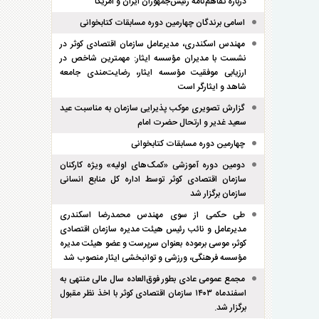
درباره تفاهم‌نامه رئیس‌جمهوران ایران و امریکا
اسامی برندگان چهارمین دوره مسابقات کتابخوانی
مهندس اسکندری، مدیرعامل سازمان اقتصادی کوثر در
نشست با مدیران مؤسسه ایثار: مهمترین شاخص در
ارزیابی موفقیت مؤسسه ایثار، رضایت‌مندی جامعه
شاهد و ایثارگر است
گزارش تصویری موکب پذیرایی سازمان به مناسبت عید
سعید غدیر و ارتحال حضرت امام
چهارمین دوره مسابقات کتابخوانی
دومین دوره آموزشی «کمک‌های اولیه» ویژه کارکنان
سازمان اقتصادی کوثر توسط اداره کل منابع انسانی
سازمان برگزار شد
طی حکمی از سوی مهندس محمدرضا اسکندری
مدیرعامل و نائب رئیس هیئت مدیره سازمان اقتصادی
کوثر، موسی برموده بعنوان سرپرست و عضو هیئت مدیره
مؤسسه فرهنگی، ورزشی و توانبخشی ایثار منصوب شد
مجمع عمومی عادی بطور فوق‌العاده سال مالی منتهی به
اسفند‌ماه ۱۴۰۳ سازمان اقتصادی کوثر با اخذ نظر مقبول
برگزار شد.