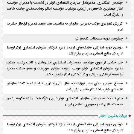
مهندس اسکندری، مدیرعامل سازمان اقتصادی کوثر در نشست با مدیران مؤسسه
ایثار: مهمترین شاخص در ارزیابی موفقیت مؤسسه ایثار، رضایت‌مندی جامعه شاهد
و ایثارگر است
گزارش تصویری موکب پذیرایی سازمان به مناسبت عید سعید غدیر و ارتحال حضرت
امام
چهارمین دوره مسابقات کتابخوانی
دومین دوره آموزشی «کمک‌های اولیه» ویژه کارکنان سازمان اقتصادی کوثر توسط
اداره کل منابع انسانی سازمان برگزار شد
طی حکمی از سوی مهندس محمدرضا اسکندری مدیرعامل و نائب رئیس هیئت
مدیره سازمان اقتصادی کوثر، موسی برموده بعنوان سرپرست و عضو هیئت مدیره
مؤسسه فرهنگی، ورزشی و توانبخشی ایثار منصوب شد
مجمع عمومی عادی بطور فوق‌العاده سال مالی منتهی به اسفند‌ماه ۱۴۰۳ سازمان
اقتصادی کوثر با اخذ نظر مقبول برگزار شد.
پیام تسلیت مدیرعامل سازمان اقتصادی کوثر در پی درگذشت والده مکرمه رئیس
جمعیت هلال احمر جمهوری اسلامی ایران
پربازدیدترین اخبار
دومین دوره آموزشی «کمک‌های اولیه» ویژه کارکنان سازمان اقتصادی کوثر توسط
اداره کل منابع انسانی سازمان برگزار شد