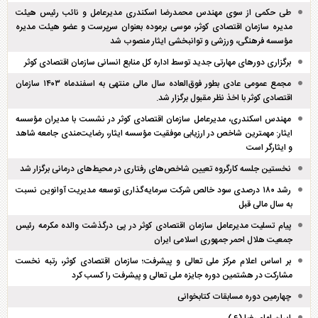
طی حکمی از سوی مهندس محمدرضا اسکندری مدیرعامل و نائب رئیس هیئت
مدیره سازمان اقتصادی کوثر، موسی برموده بعنوان سرپرست و عضو هیئت مدیره
مؤسسه فرهنگی، ورزشی و توانبخشی ایثار منصوب شد
برگزاری دور‌های مهارتی جدید توسط اداره کل منابع انسانی سازمان اقتصادی کوثر
مجمع عمومی عادی بطور فوق‌العاده سال مالی منتهی به اسفند‌ماه ۱۴۰۳ سازمان
اقتصادی کوثر با اخذ نظر مقبول برگزار شد.
مهندس اسکندری، مدیرعامل سازمان اقتصادی کوثر در نشست با مدیران مؤسسه
ایثار: مهمترین شاخص در ارزیابی موفقیت مؤسسه ایثار، رضایت‌مندی جامعه شاهد
و ایثارگر است
نخستین جلسه کارگروه تعیین شاخص‌های رفتاری در محیط‌های درمانی برگزار شد
رشد ۱۸۰ درصدی سود خالص شرکت سرمایه‌گذاری توسعه مدیریت آوانوین نسبت
به سال مالی قبل
پیام تسلیت مدیرعامل سازمان اقتصادی کوثر در پی درگذشت والده مکرمه رئیس
جمعیت هلال احمر جمهوری اسلامی ایران
بر اساس اعلام مرکز ملی تعالی و پیشرفت؛ سازمان اقتصادی کوثر، رتبه نخست
مشارکت در هشتمین دوره جایزه ملی تعالی و پیشرفت را کسب کرد
چهارمین دوره مسابقات کتابخوانی