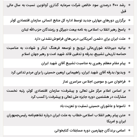
رشد ۴۰۰ درصدی سود خالص شرکت سرمایه گذاری آوانوین نسبت به سال مالی
قبل
برگزاری دور‌های مهارتی جدید توسط اداره کل منابع انسانی سازمان اقتصادی کوثر
پاسخ رهبر انقلاب اسلامی به نامه بیعت دبیرکل و رزمندگان حزب‌الله لبنان
ملت ایران برای دشمن آمریکایی درس‌های فراموش‌نشدنی دارد
بیانیه دبیرخانه شورای‌عالی ترویج و توسعه فرهنگ ایثار و شهادت به مناسبت
حماسه تاریخی تشییع، بدرقه و تدفین قائد شهید امت و رهبر جهان اسلام
پیام مقام معظم رهبری به مناسبت تشییع آقای شهید ایران
ویدیو/ بدرقه آقای شهید ایران، راهپیمایی اربعین حسینی را برای مردم تداعی کرد
فراخوان سی و سومین اجلاس سراسری نماز
بر اساس اعلام مرکز ملی تعالی و پیشرفت؛ سازمان اقتصادی کوثر، رتبه نخست
مشارکت در هشتمین دوره جایزه ملی تعالی و پیشرفت را کسب کرد
تاسوعا و عاشورای حسینی تسلیت و تعزیت باد
متن پیام رهبر انقلاب اسلامی خطاب به ملت ایران درباره تفاهم‌نامه رئیس‌جمهوران
ایران و امریکا
اسامی برندگان چهارمین دوره مسابقات کتابخوانی