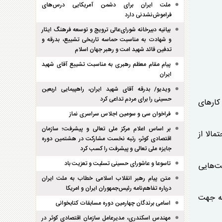
ملت ایران برای دشمن آمریکایی درس‌های
فراموش‌نشدنی دارد
بیانیه دبیرخانه شورای‌عالی ترویج و توسعه فرهنگ ایثار
و شهادت به مناسبت حماسه تاریخی تشییع، بدرقه و
تدفین قائد شهید امت و رهبر جهان اسلام
پیام مقام معظم رهبری به مناسبت تشییع آقای شهید
ایران
ویدیو/ بدرقه آقای شهید ایران، راهپیمایی اربعین
حسینی را برای مردم تداعی کرد
کند، کار‌های
فراخوان سی و سومین اجلاس سراسری نماز
بر اساس اعلام مرکز ملی تعالی و پیشرفت؛ سازمان
الا از
اقتصادی کوثر، رتبه نخست مشارکت در هشتمین دوره
جایزه ملی تعالی و پیشرفت را کسب کرد
تاسوعا و عاشورای حسینی تسلیت و تعزیت باد
اشت، شرکت‌هایی
متن پیام رهبر انقلاب اسلامی خطاب به ملت ایران
درباره تفاهم‌نامه رئیس‌جمهوران ایران و امریکا
به جهت
اسامی برندگان چهارمین دوره مسابقات کتابخوانی
مهندس اسکندری، مدیرعامل سازمان اقتصادی کوثر در