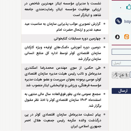
نشست با مدیران مؤسسه ایثار: مهمترین شاخص در
۰
ارزیابی موفقیت مؤسسه ایثار، رضایت‌مندی جامعه
شاهد و ایثارگر است
گزارش تصویری موکب پذیرایی سازمان به مناسبت عید
سعید غدیر و ارتحال حضرت امام
چهارمین دوره مسابقات کتابخوانی
دومین دوره آموزشی «کمک‌های اولیه» ویژه کارکنان
سازمان اقتصادی کوثر توسط اداره کل منابع انسانی
سازمان برگزار شد
طی حکمی از سوی مهندس محمدرضا اسکندری
مدیرعامل و نائب رئیس هیئت مدیره سازمان اقتصادی
کوثر، موسی برموده بعنوان سرپرست و عضو هیئت مدیره
مؤسسه فرهنگی، ورزشی و توانبخشی ایثار منصوب شد
مجمع عمومی عادی بطور فوق‌العاده سال مالی منتهی به
اسفند‌ماه ۱۴۰۳ سازمان اقتصادی کوثر با اخذ نظر مقبول
برگزار شد.
پیام تسلیت مدیرعامل سازمان اقتصادی کوثر در پی
درگذشت والده مکرمه رئیس جمعیت هلال احمر
جمهوری اسلامی ایران