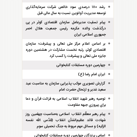
رشد ۱۸۰ درصدی سود خالص شرکت سرمایه‌گذاری
توسعه مدیریت آوانوین نسبت به سال مالی قبل
پیام تسلیت مدیرعامل سازمان اقتصادی کوثر در پی
درگذشت والده مکرمه رئیس جمعیت هلال احمر
جمهوری اسلامی ایران
بر اساس اعلام مرکز ملی تعالی و پیشرفت؛ سازمان
اقتصادی کوثر، رتبه نخست مشارکت در هشتمین دوره
جایزه ملی تعالی و پیشرفت را کسب کرد
چهارمین دوره مسابقات کتابخوانی
ایران امام رضا (ع)
گزارش تصویری موکب پذیرایی سازمان به مناسبت عید
سعید غدیر و ارتحال حضرت امام
توصیه رهبر شهید انقلاب اسلامی به قرائت قرآن و دعا
برای پیروزی جبهه مقاومت
پیام رهبر معظّم انقلاب اسلامی به‌مناسبت چهلمین روز
شهادت قائد عظیم‌الشأن انقلاب (قدّس الله نفسه
الزکیه) و مسائل مهم مربوط به جنگ تحمیلی سوم
اسامی برندگان چهارمین دوره مسابقات کتابخوانی