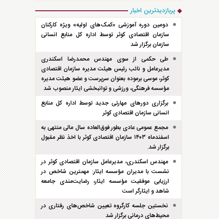
پربازدیدترین اخبار
دومین دوره آموزشی «کمک‌های اولیه» ویژه کارکنان
سازمان اقتصادی کوثر توسط اداره کل منابع انسانی
سازمان برگزار شد
طی حکمی از سوی مهندس محمدرضا اسکندری
مدیرعامل و نائب رئیس هیئت مدیره سازمان اقتصادی
کوثر، موسی برموده بعنوان سرپرست و عضو هیئت مدیره
مؤسسه فرهنگی، ورزشی و توانبخشی ایثار منصوب شد
برگزاری دور‌های مهارتی جدید توسط اداره کل منابع
انسانی سازمان اقتصادی کوثر
مجمع عمومی عادی بطور فوق‌العاده سال مالی منتهی به
اسفند‌ماه ۱۴۰۳ سازمان اقتصادی کوثر با اخذ نظر مقبول
برگزار شد.
مهندس اسکندری، مدیرعامل سازمان اقتصادی کوثر در
نشست با مدیران مؤسسه ایثار: مهمترین شاخص در
ارزیابی موفقیت مؤسسه ایثار، رضایت‌مندی جامعه
شاهد و ایثارگر است
نخستین جلسه کارگروه تعیین شاخص‌های رفتاری در
محیط‌های درمانی برگزار شد