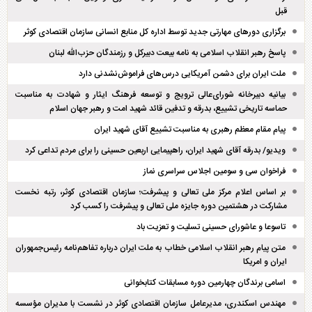
قبل
برگزاری دور‌های مهارتی جدید توسط اداره کل منابع انسانی سازمان اقتصادی کوثر
پاسخ رهبر انقلاب اسلامی به نامه بیعت دبیرکل و رزمندگان حزب‌الله لبنان
ملت ایران برای دشمن آمریکایی درس‌های فراموش‌نشدنی دارد
بیانیه دبیرخانه شورای‌عالی ترویج و توسعه فرهنگ ایثار و شهادت به مناسبت
حماسه تاریخی تشییع، بدرقه و تدفین قائد شهید امت و رهبر جهان اسلام
پیام مقام معظم رهبری به مناسبت تشییع آقای شهید ایران
ویدیو/ بدرقه آقای شهید ایران، راهپیمایی اربعین حسینی را برای مردم تداعی کرد
فراخوان سی و سومین اجلاس سراسری نماز
بر اساس اعلام مرکز ملی تعالی و پیشرفت؛ سازمان اقتصادی کوثر، رتبه نخست
مشارکت در هشتمین دوره جایزه ملی تعالی و پیشرفت را کسب کرد
تاسوعا و عاشورای حسینی تسلیت و تعزیت باد
متن پیام رهبر انقلاب اسلامی خطاب به ملت ایران درباره تفاهم‌نامه رئیس‌جمهوران
ایران و امریکا
اسامی برندگان چهارمین دوره مسابقات کتابخوانی
مهندس اسکندری، مدیرعامل سازمان اقتصادی کوثر در نشست با مدیران مؤسسه