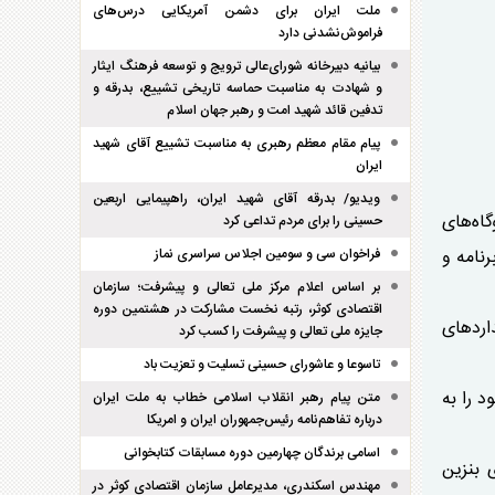
ملت ایران برای دشمن آمریکایی درس‌های
فراموش‌نشدنی دارد
بیانیه دبیرخانه شورای‌عالی ترویج و توسعه فرهنگ ایثار
و شهادت به مناسبت حماسه تاریخی تشییع، بدرقه و
تدفین قائد شهید امت و رهبر جهان اسلام
پیام مقام معظم رهبری به مناسبت تشییع آقای شهید
ایران
ویدیو/ بدرقه آقای شهید ایران، راهپیمایی اربعین
رح احداث ۳۰ هزار مگاوات نیروگاه‌های
حسینی را برای مردم تداعی کرد
 سازمان برنامه و
فراخوان سی و سومین اجلاس سراسری نماز
بر اساس اعلام مرکز ملی تعالی و پیشرفت؛ سازمان
اقتصادی کوثر، رتبه نخست مشارکت در هشتمین دوره
رد‌های
جایزه ملی تعالی و پیشرفت را کسب کرد
تاسوعا و عاشورای حسینی تسلیت و تعزیت باد
د را به
متن پیام رهبر انقلاب اسلامی خطاب به ملت ایران
درباره تفاهم‌نامه رئیس‌جمهوران ایران و امریکا
اسامی برندگان چهارمین دوره مسابقات کتابخوانی
 بنزین
مهندس اسکندری، مدیرعامل سازمان اقتصادی کوثر در