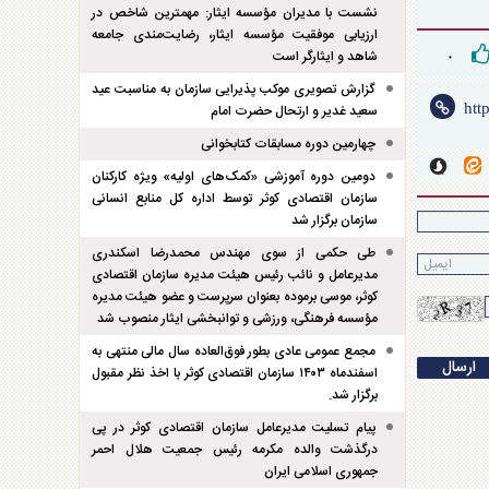
نشست با مدیران مؤسسه ایثار: مهمترین شاخص در
ارزیابی موفقیت مؤسسه ایثار، رضایت‌مندی جامعه
شاهد و ایثارگر است
۰
گزارش تصویری موکب پذیرایی سازمان به مناسبت عید
سعید غدیر و ارتحال حضرت امام
چهارمین دوره مسابقات کتابخوانی
دومین دوره آموزشی «کمک‌های اولیه» ویژه کارکنان
سازمان اقتصادی کوثر توسط اداره کل منابع انسانی
سازمان برگزار شد
طی حکمی از سوی مهندس محمدرضا اسکندری
مدیرعامل و نائب رئیس هیئت مدیره سازمان اقتصادی
کوثر، موسی برموده بعنوان سرپرست و عضو هیئت مدیره
مؤسسه فرهنگی، ورزشی و توانبخشی ایثار منصوب شد
مجمع عمومی عادی بطور فوق‌العاده سال مالی منتهی به
اسفند‌ماه ۱۴۰۳ سازمان اقتصادی کوثر با اخذ نظر مقبول
برگزار شد.
پیام تسلیت مدیرعامل سازمان اقتصادی کوثر در پی
درگذشت والده مکرمه رئیس جمعیت هلال احمر
جمهوری اسلامی ایران