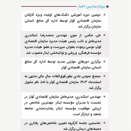
پربازدیدترین اخبار
دومین دوره آموزشی «کمک‌های اولیه» ویژه کارکنان
سازمان اقتصادی کوثر توسط اداره کل منابع انسانی
سازمان برگزار شد
طی حکمی از سوی مهندس محمدرضا اسکندری
مدیرعامل و نائب رئیس هیئت مدیره سازمان اقتصادی
کوثر، موسی برموده بعنوان سرپرست و عضو هیئت مدیره
مؤسسه فرهنگی، ورزشی و توانبخشی ایثار منصوب شد
برگزاری دور‌های مهارتی جدید توسط اداره کل منابع
انسانی سازمان اقتصادی کوثر
مجمع عمومی عادی بطور فوق‌العاده سال مالی منتهی به
اسفند‌ماه ۱۴۰۳ سازمان اقتصادی کوثر با اخذ نظر مقبول
برگزار شد.
مهندس اسکندری، مدیرعامل سازمان اقتصادی کوثر در
نشست با مدیران مؤسسه ایثار: مهمترین شاخص در
ارزیابی موفقیت مؤسسه ایثار، رضایت‌مندی جامعه
شاهد و ایثارگر است
نخستین جلسه کارگروه تعیین شاخص‌های رفتاری در
محیط‌های درمانی برگزار شد