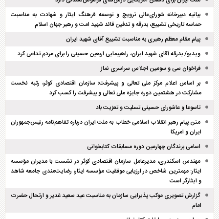
ملت ایران برای دشمن آمریکایی درس‌های فراموش‌نشدنی دارد
بیانیه دبیرخانه شورای‌عالی ترویج و توسعه فرهنگ ایثار و شهادت به مناسبت
حماسه تاریخی تشییع، بدرقه و تدفین قائد شهید امت و رهبر جهان اسلام
پیام مقام معظم رهبری به مناسبت تشییع آقای شهید ایران
ویدیو/ بدرقه آقای شهید ایران، راهپیمایی اربعین حسینی را برای مردم تداعی کرد
فراخوان سی و سومین اجلاس سراسری نماز
بر اساس اعلام مرکز ملی تعالی و پیشرفت؛ سازمان اقتصادی کوثر، رتبه نخست
مشارکت در هشتمین دوره جایزه ملی تعالی و پیشرفت را کسب کرد
تاسوعا و عاشورای حسینی تسلیت و تعزیت باد
متن پیام رهبر انقلاب اسلامی خطاب به ملت ایران درباره تفاهم‌نامه رئیس‌جمهوران
ایران و امریکا
اسامی برندگان چهارمین دوره مسابقات کتابخوانی
مهندس اسکندری، مدیرعامل سازمان اقتصادی کوثر در نشست با مدیران مؤسسه
ایثار: مهمترین شاخص در ارزیابی موفقیت مؤسسه ایثار، رضایت‌مندی جامعه شاهد
و ایثارگر است
گزارش تصویری موکب پذیرایی سازمان به مناسبت عید سعید غدیر و ارتحال حضرت
امام