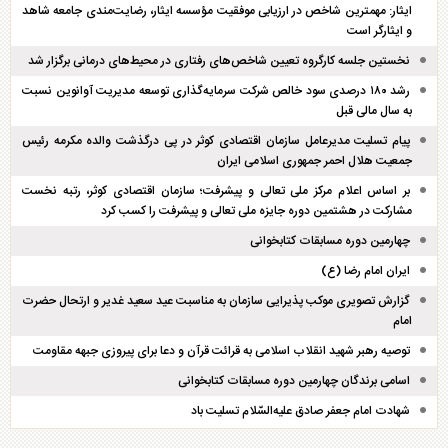
ایثار: مهمترین شاخص در ارزیابی موفقیت مؤسسه ایثار، رضایت‌مندی جامعه شاهد
و ایثارگر است
نخستین جلسه کارگروه تعیین شاخص‌های رفتاری در محیط‌های درمانی برگزار شد
رشد ۱۸۰ درصدی سود خالص شرکت سرمایه‌گذاری توسعه مدیریت آوانوین نسبت
به سال مالی قبل
پیام تسلیت مدیرعامل سازمان اقتصادی کوثر در پی درگذشت والده مکرمه رئیس
جمعیت هلال احمر جمهوری اسلامی ایران
بر اساس اعلام مرکز ملی تعالی و پیشرفت؛ سازمان اقتصادی کوثر، رتبه نخست
مشارکت در هشتمین دوره جایزه ملی تعالی و پیشرفت را کسب کرد
چهارمین دوره مسابقات کتابخوانی
ایران امام رضا (ع)
گزارش تصویری موکب پذیرایی سازمان به مناسبت عید سعید غدیر و ارتحال حضرت
امام
توصیه رهبر شهید انقلاب اسلامی به قرائت قرآن و دعا برای پیروزی جبهه مقاومت
اسامی برندگان چهارمین دوره مسابقات کتابخوانی
شهادت امام جعفر صادق علیه‌السّلام تسلیت باد