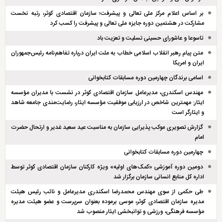
بر اساس اعلام مرکز ملی تعالی و پیشرفت؛ سازمان اقتصادی کوثر، رتبه نخست
مشارکت در هشتمین دوره جایزه ملی تعالی و پیشرفت را کسب کرد
تاسوعا و عاشورای حسینی تسلیت و تعزیت باد
متن پیام رهبر انقلاب اسلامی خطاب به ملت ایران درباره تفاهم‌نامه رئیس‌جمهوران
ایران و امریکا
اسامی برندگان چهارمین دوره مسابقات کتابخوانی
مهندس اسکندری، مدیرعامل سازمان اقتصادی کوثر در نشست با مدیران مؤسسه
ایثار: مهمترین شاخص در ارزیابی موفقیت مؤسسه ایثار، رضایت‌مندی جامعه شاهد
و ایثارگر است
گزارش تصویری موکب پذیرایی سازمان به مناسبت عید سعید غدیر و ارتحال حضرت
امام
چهارمین دوره مسابقات کتابخوانی
دومین دوره آموزشی «کمک‌های اولیه» ویژه کارکنان سازمان اقتصادی کوثر توسط
اداره کل منابع انسانی سازمان برگزار شد
طی حکمی از سوی مهندس محمدرضا اسکندری مدیرعامل و نائب رئیس هیئت
مدیره سازمان اقتصادی کوثر، موسی برموده بعنوان سرپرست و عضو هیئت مدیره
مؤسسه فرهنگی، ورزشی و توانبخشی ایثار منصوب شد