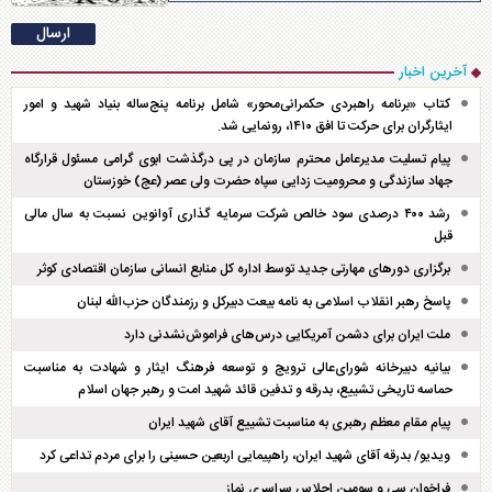
آخرین اخبار
کتاب «برنامه راهبردی حکمرانی‌محور» شامل برنامه پنج‌ساله بنیاد شهید و امور
ایثارگران برای حرکت تا افق ۱۴۱۰، رونمایی شد.
پیام تسلیت مدیرعامل محترم سازمان در پی درگذشت ابوی گرامی مسئول قرارگاه
جهاد سازندگی و محرومیت زدایی سپاه حضرت ولی عصر (عج) خوزستان
رشد ۴۰۰ درصدی سود خالص شرکت سرمایه گذاری آوانوین نسبت به سال مالی
قبل
برگزاری دور‌های مهارتی جدید توسط اداره کل منابع انسانی سازمان اقتصادی کوثر
پاسخ رهبر انقلاب اسلامی به نامه بیعت دبیرکل و رزمندگان حزب‌الله لبنان
ملت ایران برای دشمن آمریکایی درس‌های فراموش‌نشدنی دارد
بیانیه دبیرخانه شورای‌عالی ترویج و توسعه فرهنگ ایثار و شهادت به مناسبت
حماسه تاریخی تشییع، بدرقه و تدفین قائد شهید امت و رهبر جهان اسلام
پیام مقام معظم رهبری به مناسبت تشییع آقای شهید ایران
ویدیو/ بدرقه آقای شهید ایران، راهپیمایی اربعین حسینی را برای مردم تداعی کرد
فراخوان سی و سومین اجلاس سراسری نماز