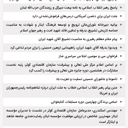
پاسخ رهبر انقلاب اسلامی به نامه بیعت دبیرکل و رزمندگان حزب‌الله لبنان
ملت ایران برای دشمن آمریکایی درس‌های فراموش‌نشدنی دارد
بیانیه دبیرخانه شورای‌عالی ترویج و توسعه فرهنگ ایثار و شهادت به مناسبت
حماسه تاریخی تشییع، بدرقه و تدفین قائد شهید امت و رهبر جهان اسلام
پیام مقام معظم رهبری به مناسبت تشییع آقای شهید ایران
ویدیو/ بدرقه آقای شهید ایران، راهپیمایی اربعین حسینی را برای مردم تداعی کرد
فراخوان سی و سومین اجلاس سراسری نماز
بر اساس اعلام مرکز ملی تعالی و پیشرفت؛ سازمان اقتصادی کوثر، رتبه نخست
مشارکت در هشتمین دوره جایزه ملی تعالی و پیشرفت را کسب کرد
تاسوعا و عاشورای حسینی تسلیت و تعزیت باد
متن پیام رهبر انقلاب اسلامی خطاب به ملت ایران درباره تفاهم‌نامه رئیس‌جمهوران
ایران و امریکا
اسامی برندگان چهارمین دوره مسابقات کتابخوانی
مهندس اسکندری، مدیرعامل سازمان اقتصادی کوثر در نشست با مدیران مؤسسه
ایثار: مهمترین شاخص در ارزیابی موفقیت مؤسسه ایثار، رضایت‌مندی جامعه شاهد
و ایثارگر است