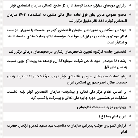
برگزاری دور‌های مهارتی جدید توسط اداره کل منابع انسانی سازمان اقتصادی کوثر
مجمع عمومی عادی بطور فوق‌العاده سال مالی منتهی به اسفند‌ماه ۱۴۰۳ سازمان
اقتصادی کوثر با اخذ نظر مقبول برگزار شد.
مهندس اسکندری، مدیرعامل سازمان اقتصادی کوثر در نشست با مدیران مؤسسه
ایثار: مهمترین شاخص در ارزیابی موفقیت مؤسسه ایثار، رضایت‌مندی جامعه شاهد
و ایثارگر است
نخستین جلسه کارگروه تعیین شاخص‌های رفتاری در محیط‌های درمانی برگزار شد
رشد ۱۸۰ درصدی سود خالص شرکت سرمایه‌گذاری توسعه مدیریت آوانوین نسبت
به سال مالی قبل
پیام تسلیت مدیرعامل سازمان اقتصادی کوثر در پی درگذشت والده مکرمه رئیس
جمعیت هلال احمر جمهوری اسلامی ایران
بر اساس اعلام مرکز ملی تعالی و پیشرفت؛ سازمان اقتصادی کوثر، رتبه نخست
مشارکت در هشتمین دوره جایزه ملی تعالی و پیشرفت را کسب کرد
چهارمین دوره مسابقات کتابخوانی
ایران امام رضا (ع)
گزارش تصویری موکب پذیرایی سازمان به مناسبت عید سعید غدیر و ارتحال حضرت
امام