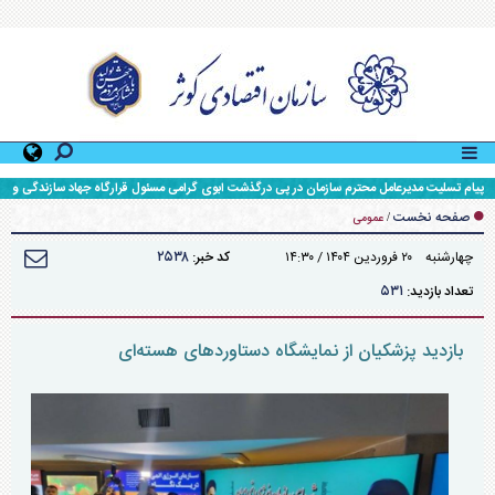
پیام تسلیت مدیرعامل محترم سازمان در پی درگذشت ابوی گرامی مسئول قرارگاه جهاد سازندگی و
محرومیت زدایی سپاه حضرت ولی عصر (عج) خوزستان
صفحه نخست
/
عمومی
۲۵۳۸
چهارشنبه ۲۰ فروردين ۱۴۰۴ / ۱۴:۳۰
کد خبر:
۵۳۱
تعداد بازدید:
بازدید پزشکیان از نمایشگاه دستاورد‌های هسته‌ای