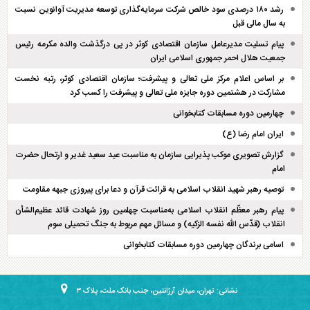
رشد ۱۸۰ درصدی سود خالص شرکت سرمایه‌گذاری توسعه مدیریت آوانوین نسبت
به سال مالی قبل
پیام تسلیت مدیرعامل سازمان اقتصادی کوثر در پی درگذشت والده مکرمه رئیس
جمعیت هلال احمر جمهوری اسلامی ایران
بر اساس اعلام مرکز ملی تعالی و پیشرفت؛ سازمان اقتصادی کوثر، رتبه نخست
مشارکت در هشتمین دوره جایزه ملی تعالی و پیشرفت را کسب کرد
چهارمین دوره مسابقات کتابخوانی
ایران امام رضا (ع)
گزارش تصویری موکب پذیرایی سازمان به مناسبت عید سعید غدیر و ارتحال حضرت
امام
توصیه رهبر شهید انقلاب اسلامی به قرائت قرآن و دعا برای پیروزی جبهه مقاومت
پیام رهبر معظّم انقلاب اسلامی به‌مناسبت چهلمین روز شهادت قائد عظیم‌الشأن
انقلاب (قدّس الله نفسه الزکیه) و مسائل مهم مربوط به جنگ تحمیلی سوم
اسامی برندگان چهارمین دوره مسابقات کتابخوانی
نشانی: تهران، میدان آرژانتین، جنب بانک ملت، پلاک ۳