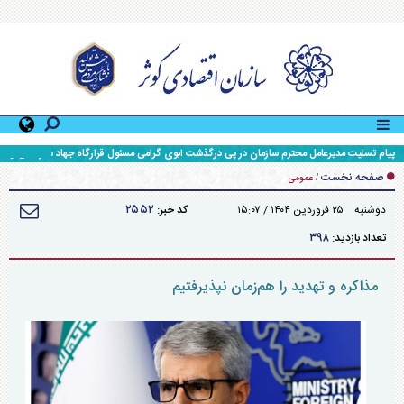
پیام تسلیت مدیرعامل محترم سازمان در پی درگذشت ابوی گرامی مسئول قرارگاه جهاد سازندگی و
محرومیت زدایی سپاه حضرت ولی عصر (عج) خوزستان
صفحه نخست
/
عمومی
۲۵۵۲
دوشنبه ۲۵ فروردين ۱۴۰۴ / ۱۵:۰۷
کد خبر:
۳۹۸
تعداد بازدید:
مذاکره و تهدید را هم‌زمان نپذیرفتیم