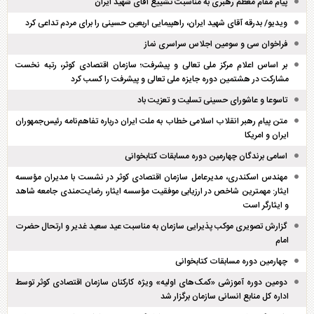
پیام مقام معظم رهبری به مناسبت تشییع آقای شهید ایران
ویدیو/ بدرقه آقای شهید ایران، راهپیمایی اربعین حسینی را برای مردم تداعی کرد
فراخوان سی و سومین اجلاس سراسری نماز
بر اساس اعلام مرکز ملی تعالی و پیشرفت؛ سازمان اقتصادی کوثر، رتبه نخست
مشارکت در هشتمین دوره جایزه ملی تعالی و پیشرفت را کسب کرد
تاسوعا و عاشورای حسینی تسلیت و تعزیت باد
متن پیام رهبر انقلاب اسلامی خطاب به ملت ایران درباره تفاهم‌نامه رئیس‌جمهوران
ایران و امریکا
اسامی برندگان چهارمین دوره مسابقات کتابخوانی
مهندس اسکندری، مدیرعامل سازمان اقتصادی کوثر در نشست با مدیران مؤسسه
ایثار: مهمترین شاخص در ارزیابی موفقیت مؤسسه ایثار، رضایت‌مندی جامعه شاهد
و ایثارگر است
گزارش تصویری موکب پذیرایی سازمان به مناسبت عید سعید غدیر و ارتحال حضرت
امام
چهارمین دوره مسابقات کتابخوانی
دومین دوره آموزشی «کمک‌های اولیه» ویژه کارکنان سازمان اقتصادی کوثر توسط
اداره کل منابع انسانی سازمان برگزار شد