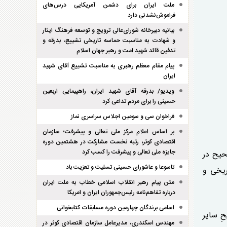
ملت ایران برای دشمن آمریکایی درس‌های
فراموش‌نشدنی دارد
بیانیه دبیرخانه شورای‌عالی ترویج و توسعه فرهنگ ایثار
و شهادت به مناسبت حماسه تاریخی تشییع، بدرقه و
تدفین قائد شهید امت و رهبر جهان اسلام
پیام مقام معظم رهبری به مناسبت تشییع آقای شهید
ایران
ویدیو/ بدرقه آقای شهید ایران، راهپیمایی اربعین
حسینی را برای مردم تداعی کرد
فراخوان سی و سومین اجلاس سراسری نماز
بر اساس اعلام مرکز ملی تعالی و پیشرفت؛ سازمان
اقتصادی کوثر، رتبه نخست مشارکت در هشتمین دوره
جایزه ملی تعالی و پیشرفت را کسب کرد
حیح در
تاسوعا و عاشورای حسینی تسلیت و تعزیت باد
ریخی و
متن پیام رهبر انقلاب اسلامی خطاب به ملت ایران
درباره تفاهم‌نامه رئیس‌جمهوران ایران و امریکا
اسامی برندگان چهارمین دوره مسابقات کتابخوانی
ِ سایر
مهندس اسکندری، مدیرعامل سازمان اقتصادی کوثر در