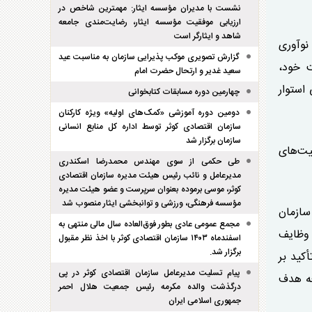
نشست با مدیران مؤسسه ایثار: مهمترین شاخص در
ارزیابی موفقیت مؤسسه ایثار، رضایت‌مندی جامعه
شاهد و ایثارگر است
 نوآوری
گزارش تصویری موکب پذیرایی سازمان به مناسبت عید
ت خود،
سعید غدیر و ارتحال حضرت امام
 استوار
چهارمین دوره مسابقات کتابخوانی
دومین دوره آموزشی «کمک‌های اولیه» ویژه کارکنان
سازمان اقتصادی کوثر توسط اداره کل منابع انسانی
سازمان برگزار شد
رفیت‌های
طی حکمی از سوی مهندس محمدرضا اسکندری
مدیرعامل و نائب رئیس هیئت مدیره سازمان اقتصادی
کوثر، موسی برموده بعنوان سرپرست و عضو هیئت مدیره
مؤسسه فرهنگی، ورزشی و توانبخشی ایثار منصوب شد
سازمان
مجمع عمومی عادی بطور فوق‌العاده سال مالی منتهی به
 وظایف
اسفند‌ماه ۱۴۰۳ سازمان اقتصادی کوثر با اخذ نظر مقبول
برگزار شد.
أکید بر
پیام تسلیت مدیرعامل سازمان اقتصادی کوثر در پی
عه هدف
درگذشت والده مکرمه رئیس جمعیت هلال احمر
جمهوری اسلامی ایران