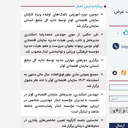
پربازدیدترین اخبار
یک عرض
دومین دوره آموزشی «کمک‌های اولیه» ویژه کارکنان
سازمان اقتصادی کوثر توسط اداره کل منابع انسانی
سازمان برگزار شد
۰
طی حکمی از سوی مهندس محمدرضا اسکندری
مدیرعامل و نائب رئیس هیئت مدیره سازمان اقتصادی
کوثر، موسی برموده بعنوان سرپرست و عضو هیئت مدیره
مؤسسه فرهنگی، ورزشی و توانبخشی ایثار منصوب شد
برگزاری دور‌های مهارتی جدید توسط اداره کل منابع
انسانی سازمان اقتصادی کوثر
مجمع عمومی عادی بطور فوق‌العاده سال مالی منتهی به
اسفند‌ماه ۱۴۰۳ سازمان اقتصادی کوثر با اخذ نظر مقبول
برگزار شد.
مهندس اسکندری، مدیرعامل سازمان اقتصادی کوثر در
نشست با مدیران مؤسسه ایثار: مهمترین شاخص در
ارزیابی موفقیت مؤسسه ایثار، رضایت‌مندی جامعه
شاهد و ایثارگر است
نخستین جلسه کارگروه تعیین شاخص‌های رفتاری در
محیط‌های درمانی برگزار شد