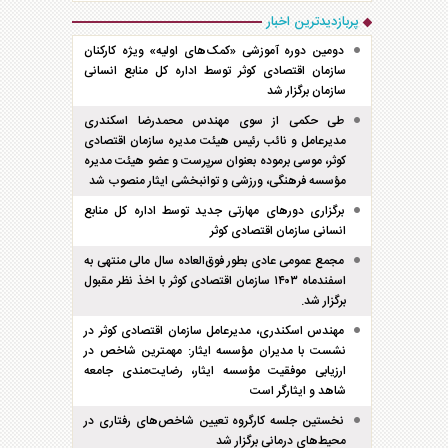
پربازدیدترین اخبار
دومین دوره آموزشی «کمک‌های اولیه» ویژه کارکنان
سازمان اقتصادی کوثر توسط اداره کل منابع انسانی
سازمان برگزار شد
طی حکمی از سوی مهندس محمدرضا اسکندری
مدیرعامل و نائب رئیس هیئت مدیره سازمان اقتصادی
کوثر، موسی برموده بعنوان سرپرست و عضو هیئت مدیره
مؤسسه فرهنگی، ورزشی و توانبخشی ایثار منصوب شد
برگزاری دور‌های مهارتی جدید توسط اداره کل منابع
انسانی سازمان اقتصادی کوثر
مجمع عمومی عادی بطور فوق‌العاده سال مالی منتهی به
اسفند‌ماه ۱۴۰۳ سازمان اقتصادی کوثر با اخذ نظر مقبول
برگزار شد.
مهندس اسکندری، مدیرعامل سازمان اقتصادی کوثر در
نشست با مدیران مؤسسه ایثار: مهمترین شاخص در
ارزیابی موفقیت مؤسسه ایثار، رضایت‌مندی جامعه
شاهد و ایثارگر است
نخستین جلسه کارگروه تعیین شاخص‌های رفتاری در
محیط‌های درمانی برگزار شد