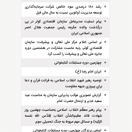
رشد ۱۸۰ درصدی سود خالص شرکت سرمایه‌گذاری
توسعه مدیریت آوانوین نسبت به سال مالی قبل
پیام تسلیت مدیرعامل سازمان اقتصادی کوثر در پی
درگذشت والده مکرمه رئیس جمعیت هلال احمر
جمهوری اسلامی ایران
بر اساس اعلام مرکز ملی تعالی و پیشرفت؛ سازمان
اقتصادی کوثر، رتبه نخست مشارکت در هشتمین دوره
جایزه ملی تعالی و پیشرفت را کسب کرد
چهارمین دوره مسابقات کتابخوانی
ایران امام رضا (ع)
توصیه رهبر شهید انقلاب اسلامی به قرائت قرآن و دعا
برای پیروزی جبهه مقاومت
گزارش تصویری موکب پذیرایی سازمان به مناسبت عید
سعید غدیر و ارتحال حضرت امام
پیام رهبر معظّم انقلاب اسلامی به‌مناسبت چهلمین روز
شهادت قائد عظیم‌الشأن انقلاب (قدّس الله نفسه
الزکیه) و مسائل مهم مربوط به جنگ تحمیلی سوم
اسامی برندگان چهارمین دوره مسابقات کتابخوانی