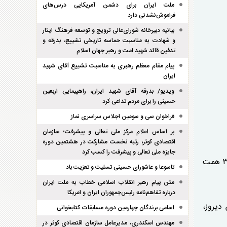
ملت ایران برای دشمن آمریکایی درس‌های
فراموش‌نشدنی دارد
بیانیه دبیرخانه شورای‌عالی ترویج و توسعه فرهنگ ایثار
و شهادت به مناسبت حماسه تاریخی تشییع، بدرقه و
تدفین قائد شهید امت و رهبر جهان اسلام
پیام مقام معظم رهبری به مناسبت تشییع آقای شهید
ایران
ویدیو/ بدرقه آقای شهید ایران، راهپیمایی اربعین
حسینی را برای مردم تداعی کرد
فراخوان سی و سومین اجلاس سراسری نماز
بر اساس اعلام مرکز ملی تعالی و پیشرفت؛ سازمان
اقتصادی کوثر، رتبه نخست مشارکت در هشتمین دوره
جایزه ملی تعالی و پیشرفت را کسب کرد
_ از مهر ۱۴۰۳ تا امروز بیش‌ترین رقم ورود پول حقیقی در سهام و صندوق‌های سهامی مربوط به روز ۲۴ فروردین به میزان ۳.۴ همت
تاسوعا و عاشورای حسینی تسلیت و تعزیت باد
متن پیام رهبر انقلاب اسلامی خطاب به ملت ایران
درباره تفاهم‌نامه رئیس‌جمهوران ایران و امریکا
دیروز،
اسامی برندگان چهارمین دوره مسابقات کتابخوانی
مهندس اسکندری، مدیرعامل سازمان اقتصادی کوثر در