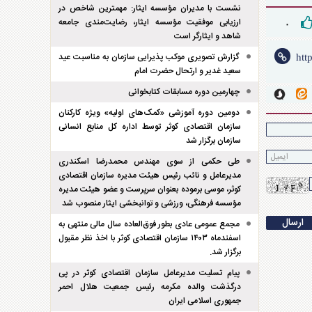
نشست با مدیران مؤسسه ایثار: مهمترین شاخص در
ارزیابی موفقیت مؤسسه ایثار، رضایت‌مندی جامعه
۰
شاهد و ایثارگر است
گزارش تصویری موکب پذیرایی سازمان به مناسبت عید
سعید غدیر و ارتحال حضرت امام
چهارمین دوره مسابقات کتابخوانی
دومین دوره آموزشی «کمک‌های اولیه» ویژه کارکنان
سازمان اقتصادی کوثر توسط اداره کل منابع انسانی
سازمان برگزار شد
طی حکمی از سوی مهندس محمدرضا اسکندری
مدیرعامل و نائب رئیس هیئت مدیره سازمان اقتصادی
کوثر، موسی برموده بعنوان سرپرست و عضو هیئت مدیره
مؤسسه فرهنگی، ورزشی و توانبخشی ایثار منصوب شد
مجمع عمومی عادی بطور فوق‌العاده سال مالی منتهی به
اسفند‌ماه ۱۴۰۳ سازمان اقتصادی کوثر با اخذ نظر مقبول
برگزار شد.
پیام تسلیت مدیرعامل سازمان اقتصادی کوثر در پی
درگذشت والده مکرمه رئیس جمعیت هلال احمر
جمهوری اسلامی ایران