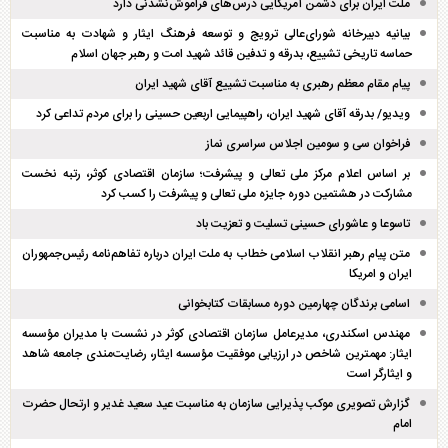
ملت ایران برای دشمن آمریکایی درس‌های فراموش‌نشدنی دارد
بیانیه دبیرخانه شورای‌عالی ترویج و توسعه فرهنگ ایثار و شهادت به مناسبت
حماسه تاریخی تشییع، بدرقه و تدفین قائد شهید امت و رهبر جهان اسلام
پیام مقام معظم رهبری به مناسبت تشییع آقای شهید ایران
ویدیو/ بدرقه آقای شهید ایران، راهپیمایی اربعین حسینی را برای مردم تداعی کرد
فراخوان سی و سومین اجلاس سراسری نماز
بر اساس اعلام مرکز ملی تعالی و پیشرفت؛ سازمان اقتصادی کوثر، رتبه نخست
مشارکت در هشتمین دوره جایزه ملی تعالی و پیشرفت را کسب کرد
تاسوعا و عاشورای حسینی تسلیت و تعزیت باد
متن پیام رهبر انقلاب اسلامی خطاب به ملت ایران درباره تفاهم‌نامه رئیس‌جمهوران
ایران و امریکا
اسامی برندگان چهارمین دوره مسابقات کتابخوانی
مهندس اسکندری، مدیرعامل سازمان اقتصادی کوثر در نشست با مدیران مؤسسه
ایثار: مهمترین شاخص در ارزیابی موفقیت مؤسسه ایثار، رضایت‌مندی جامعه شاهد
و ایثارگر است
گزارش تصویری موکب پذیرایی سازمان به مناسبت عید سعید غدیر و ارتحال حضرت
امام