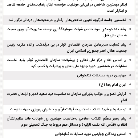
ایثار: مهمترین شاخص در ارزیابی موفقیت مؤسسه ایثار، رضایت‌مندی جامعه شاهد
و ایثارگر است
نخستین جلسه کارگروه تعیین شاخص‌های رفتاری در محیط‌های درمانی برگزار شد
رشد ۱۸۰ درصدی سود خالص شرکت سرمایه‌گذاری توسعه مدیریت آوانوین نسبت
به سال مالی قبل
پیام تسلیت مدیرعامل سازمان اقتصادی کوثر در پی درگذشت والده مکرمه رئیس
جمعیت هلال احمر جمهوری اسلامی ایران
بر اساس اعلام مرکز ملی تعالی و پیشرفت؛ سازمان اقتصادی کوثر، رتبه نخست
مشارکت در هشتمین دوره جایزه ملی تعالی و پیشرفت را کسب کرد
چهارمین دوره مسابقات کتابخوانی
ایران امام رضا (ع)
گزارش تصویری موکب پذیرایی سازمان به مناسبت عید سعید غدیر و ارتحال حضرت
امام
توصیه رهبر شهید انقلاب اسلامی به قرائت قرآن و دعا برای پیروزی جبهه مقاومت
پیام رهبر معظّم انقلاب اسلامی به‌مناسبت چهلمین روز شهادت قائد عظیم‌الشأن
انقلاب (قدّس الله نفسه الزکیه) و مسائل مهم مربوط به جنگ تحمیلی سوم
اسامی برندگان چهارمین دوره مسابقات کتابخوانی