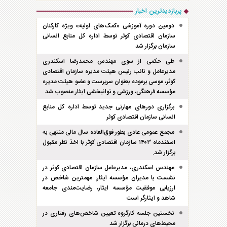
پربازدیدترین اخبار
دومین دوره آموزشی «کمک‌های اولیه» ویژه کارکنان
سازمان اقتصادی کوثر توسط اداره کل منابع انسانی
سازمان برگزار شد
طی حکمی از سوی مهندس محمدرضا اسکندری
مدیرعامل و نائب رئیس هیئت مدیره سازمان اقتصادی
کوثر، موسی برموده بعنوان سرپرست و عضو هیئت مدیره
مؤسسه فرهنگی، ورزشی و توانبخشی ایثار منصوب شد
برگزاری دور‌های مهارتی جدید توسط اداره کل منابع
انسانی سازمان اقتصادی کوثر
مجمع عمومی عادی بطور فوق‌العاده سال مالی منتهی به
اسفند‌ماه ۱۴۰۳ سازمان اقتصادی کوثر با اخذ نظر مقبول
برگزار شد.
مهندس اسکندری، مدیرعامل سازمان اقتصادی کوثر در
نشست با مدیران مؤسسه ایثار: مهمترین شاخص در
ارزیابی موفقیت مؤسسه ایثار، رضایت‌مندی جامعه
شاهد و ایثارگر است
نخستین جلسه کارگروه تعیین شاخص‌های رفتاری در
محیط‌های درمانی برگزار شد