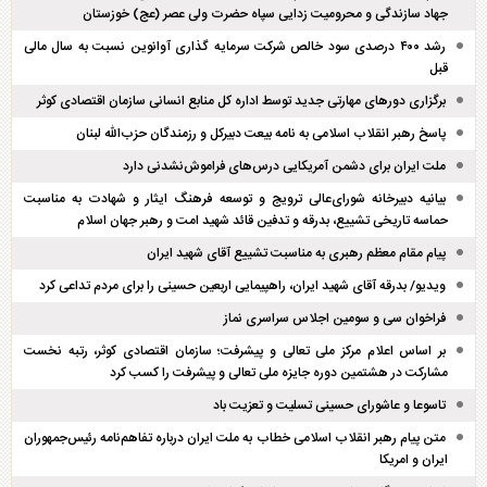
جهاد سازندگی و محرومیت زدایی سپاه حضرت ولی عصر (عج) خوزستان
رشد ۴۰۰ درصدی سود خالص شرکت سرمایه گذاری آوانوین نسبت به سال مالی
قبل
برگزاری دور‌های مهارتی جدید توسط اداره کل منابع انسانی سازمان اقتصادی کوثر
پاسخ رهبر انقلاب اسلامی به نامه بیعت دبیرکل و رزمندگان حزب‌الله لبنان
ملت ایران برای دشمن آمریکایی درس‌های فراموش‌نشدنی دارد
بیانیه دبیرخانه شورای‌عالی ترویج و توسعه فرهنگ ایثار و شهادت به مناسبت
حماسه تاریخی تشییع، بدرقه و تدفین قائد شهید امت و رهبر جهان اسلام
پیام مقام معظم رهبری به مناسبت تشییع آقای شهید ایران
ویدیو/ بدرقه آقای شهید ایران، راهپیمایی اربعین حسینی را برای مردم تداعی کرد
فراخوان سی و سومین اجلاس سراسری نماز
بر اساس اعلام مرکز ملی تعالی و پیشرفت؛ سازمان اقتصادی کوثر، رتبه نخست
مشارکت در هشتمین دوره جایزه ملی تعالی و پیشرفت را کسب کرد
تاسوعا و عاشورای حسینی تسلیت و تعزیت باد
متن پیام رهبر انقلاب اسلامی خطاب به ملت ایران درباره تفاهم‌نامه رئیس‌جمهوران
ایران و امریکا