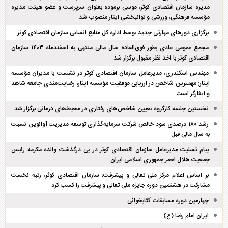
مدیره سازمان اقتصادی کوثر، موسی برموده بعنوان سرپرست و عضو هیئت مدیره
مؤسسه فرهنگی، ورزشی و توانبخشی ایثار منصوب شد
برگزاری دور‌های مهارتی جدید توسط اداره کل منابع انسانی سازمان اقتصادی کوثر
مجمع عمومی عادی بطور فوق‌العاده سال مالی منتهی به اسفند‌ماه ۱۴۰۳ سازمان
اقتصادی کوثر با اخذ نظر مقبول برگزار شد.
مهندس اسکندری، مدیرعامل سازمان اقتصادی کوثر در نشست با مدیران مؤسسه
ایثار: مهمترین شاخص در ارزیابی موفقیت مؤسسه ایثار، رضایت‌مندی جامعه شاهد
و ایثارگر است
نخستین جلسه کارگروه تعیین شاخص‌های رفتاری در محیط‌های درمانی برگزار شد
رشد ۱۸۰ درصدی سود خالص شرکت سرمایه‌گذاری توسعه مدیریت آوانوین نسبت
به سال مالی قبل
پیام تسلیت مدیرعامل سازمان اقتصادی کوثر در پی درگذشت والده مکرمه رئیس
جمعیت هلال احمر جمهوری اسلامی ایران
بر اساس اعلام مرکز ملی تعالی و پیشرفت؛ سازمان اقتصادی کوثر، رتبه نخست
مشارکت در هشتمین دوره جایزه ملی تعالی و پیشرفت را کسب کرد
چهارمین دوره مسابقات کتابخوانی
ایران امام رضا (ع)