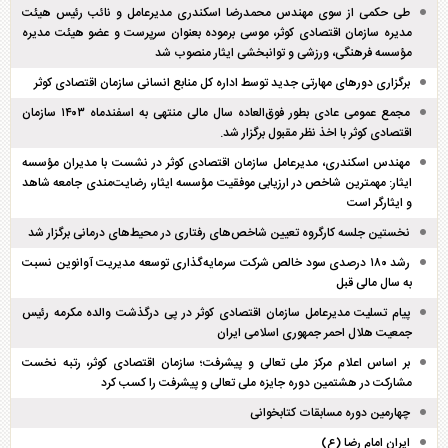
طی حکمی از سوی مهندس محمدرضا اسکندری مدیرعامل و نائب رئیس هیئت
مدیره سازمان اقتصادی کوثر، موسی برموده بعنوان سرپرست و عضو هیئت مدیره
مؤسسه فرهنگی، ورزشی و توانبخشی ایثار منصوب شد
برگزاری دور‌های مهارتی جدید توسط اداره کل منابع انسانی سازمان اقتصادی کوثر
مجمع عمومی عادی بطور فوق‌العاده سال مالی منتهی به اسفند‌ماه ۱۴۰۳ سازمان
اقتصادی کوثر با اخذ نظر مقبول برگزار شد.
مهندس اسکندری، مدیرعامل سازمان اقتصادی کوثر در نشست با مدیران مؤسسه
ایثار: مهمترین شاخص در ارزیابی موفقیت مؤسسه ایثار، رضایت‌مندی جامعه شاهد
و ایثارگر است
نخستین جلسه کارگروه تعیین شاخص‌های رفتاری در محیط‌های درمانی برگزار شد
رشد ۱۸۰ درصدی سود خالص شرکت سرمایه‌گذاری توسعه مدیریت آوانوین نسبت
به سال مالی قبل
پیام تسلیت مدیرعامل سازمان اقتصادی کوثر در پی درگذشت والده مکرمه رئیس
جمعیت هلال احمر جمهوری اسلامی ایران
بر اساس اعلام مرکز ملی تعالی و پیشرفت؛ سازمان اقتصادی کوثر، رتبه نخست
مشارکت در هشتمین دوره جایزه ملی تعالی و پیشرفت را کسب کرد
چهارمین دوره مسابقات کتابخوانی
ایران امام رضا (ع)