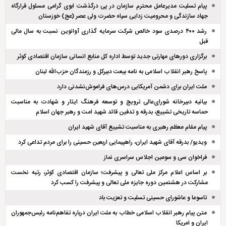
پیام تسلیت مدیرعامل محترم سازمان در پی درگذشت ابوی گرامی مسئول قرارگاه
جهاد سازندگی و محرومیت زدایی سپاه حضرت ولی عصر (عج) خوزستان
رشد ۴۰۰ درصدی سود خالص شرکت سرمایه گذاری آوانوین نسبت به سال مالی
قبل
برگزاری دور‌های مهارتی جدید توسط اداره کل منابع انسانی سازمان اقتصادی کوثر
پاسخ رهبر انقلاب اسلامی به نامه بیعت دبیرکل و رزمندگان حزب‌الله لبنان
ملت ایران برای دشمن آمریکایی درس‌های فراموش‌نشدنی دارد
بیانیه دبیرخانه شورای‌عالی ترویج و توسعه فرهنگ ایثار و شهادت به مناسبت
حماسه تاریخی تشییع، بدرقه و تدفین قائد شهید امت و رهبر جهان اسلام
پیام مقام معظم رهبری به مناسبت تشییع آقای شهید ایران
ویدیو/ بدرقه آقای شهید ایران، راهپیمایی اربعین حسینی را برای مردم تداعی کرد
فراخوان سی و سومین اجلاس سراسری نماز
بر اساس اعلام مرکز ملی تعالی و پیشرفت؛ سازمان اقتصادی کوثر، رتبه نخست
مشارکت در هشتمین دوره جایزه ملی تعالی و پیشرفت را کسب کرد
تاسوعا و عاشورای حسینی تسلیت و تعزیت باد
متن پیام رهبر انقلاب اسلامی خطاب به ملت ایران درباره تفاهم‌نامه رئیس‌جمهوران
ایران و امریکا