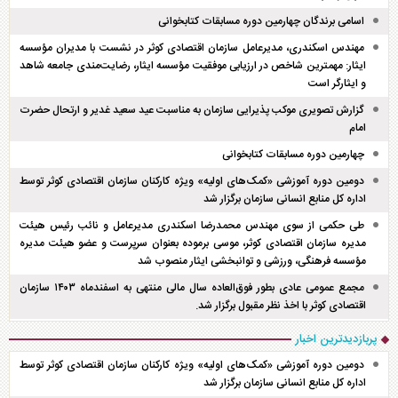
اسامی برندگان چهارمین دوره مسابقات کتابخوانی
مهندس اسکندری، مدیرعامل سازمان اقتصادی کوثر در نشست با مدیران مؤسسه
ایثار: مهمترین شاخص در ارزیابی موفقیت مؤسسه ایثار، رضایت‌مندی جامعه شاهد
و ایثارگر است
گزارش تصویری موکب پذیرایی سازمان به مناسبت عید سعید غدیر و ارتحال حضرت
امام
چهارمین دوره مسابقات کتابخوانی
دومین دوره آموزشی «کمک‌های اولیه» ویژه کارکنان سازمان اقتصادی کوثر توسط
اداره کل منابع انسانی سازمان برگزار شد
طی حکمی از سوی مهندس محمدرضا اسکندری مدیرعامل و نائب رئیس هیئت
مدیره سازمان اقتصادی کوثر، موسی برموده بعنوان سرپرست و عضو هیئت مدیره
مؤسسه فرهنگی، ورزشی و توانبخشی ایثار منصوب شد
مجمع عمومی عادی بطور فوق‌العاده سال مالی منتهی به اسفند‌ماه ۱۴۰۳ سازمان
اقتصادی کوثر با اخذ نظر مقبول برگزار شد.
پربازدیدترین اخبار
دومین دوره آموزشی «کمک‌های اولیه» ویژه کارکنان سازمان اقتصادی کوثر توسط
اداره کل منابع انسانی سازمان برگزار شد