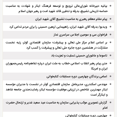
بیانیه دبیرخانه شورای‌عالی ترویج و توسعه فرهنگ ایثار و شهادت به مناسبت
حماسه تاریخی تشییع، بدرقه و تدفین قائد شهید امت و رهبر جهان اسلام
پیام مقام معظم رهبری به مناسبت تشییع آقای شهید ایران
ویدیو/ بدرقه آقای شهید ایران، راهپیمایی اربعین حسینی را برای مردم تداعی کرد
فراخوان سی و سومین اجلاس سراسری نماز
بر اساس اعلام مرکز ملی تعالی و پیشرفت؛ سازمان اقتصادی کوثر، رتبه نخست
مشارکت در هشتمین دوره جایزه ملی تعالی و پیشرفت را کسب کرد
تاسوعا و عاشورای حسینی تسلیت و تعزیت باد
متن پیام رهبر انقلاب اسلامی خطاب به ملت ایران درباره تفاهم‌نامه رئیس‌جمهوران
ایران و امریکا
اسامی برندگان چهارمین دوره مسابقات کتابخوانی
مهندس اسکندری، مدیرعامل سازمان اقتصادی کوثر در نشست با مدیران مؤسسه
ایثار: مهمترین شاخص در ارزیابی موفقیت مؤسسه ایثار، رضایت‌مندی جامعه شاهد
و ایثارگر است
گزارش تصویری موکب پذیرایی سازمان به مناسبت عید سعید غدیر و ارتحال حضرت
امام
چهارمین دوره مسابقات کتابخوانی