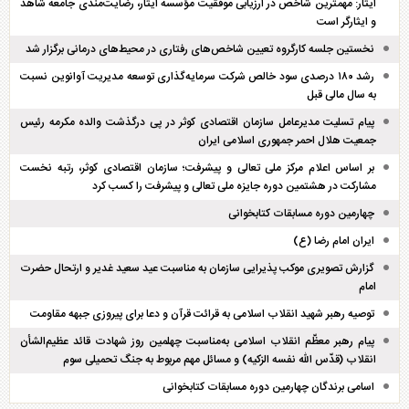
ایثار: مهمترین شاخص در ارزیابی موفقیت مؤسسه ایثار، رضایت‌مندی جامعه شاهد
و ایثارگر است
نخستین جلسه کارگروه تعیین شاخص‌های رفتاری در محیط‌های درمانی برگزار شد
رشد ۱۸۰ درصدی سود خالص شرکت سرمایه‌گذاری توسعه مدیریت آوانوین نسبت
به سال مالی قبل
پیام تسلیت مدیرعامل سازمان اقتصادی کوثر در پی درگذشت والده مکرمه رئیس
جمعیت هلال احمر جمهوری اسلامی ایران
بر اساس اعلام مرکز ملی تعالی و پیشرفت؛ سازمان اقتصادی کوثر، رتبه نخست
مشارکت در هشتمین دوره جایزه ملی تعالی و پیشرفت را کسب کرد
چهارمین دوره مسابقات کتابخوانی
ایران امام رضا (ع)
گزارش تصویری موکب پذیرایی سازمان به مناسبت عید سعید غدیر و ارتحال حضرت
امام
توصیه رهبر شهید انقلاب اسلامی به قرائت قرآن و دعا برای پیروزی جبهه مقاومت
پیام رهبر معظّم انقلاب اسلامی به‌مناسبت چهلمین روز شهادت قائد عظیم‌الشأن
انقلاب (قدّس الله نفسه الزکیه) و مسائل مهم مربوط به جنگ تحمیلی سوم
اسامی برندگان چهارمین دوره مسابقات کتابخوانی