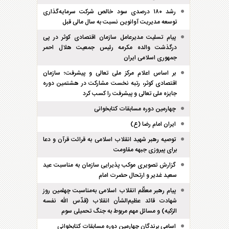
رشد ۱۸۰ درصدی سود خالص شرکت سرمایه‌گذاری
توسعه مدیریت آوانوین نسبت به سال مالی قبل
پیام تسلیت مدیرعامل سازمان اقتصادی کوثر در پی
درگذشت والده مکرمه رئیس جمعیت هلال احمر
جمهوری اسلامی ایران
بر اساس اعلام مرکز ملی تعالی و پیشرفت؛ سازمان
اقتصادی کوثر، رتبه نخست مشارکت در هشتمین دوره
جایزه ملی تعالی و پیشرفت را کسب کرد
چهارمین دوره مسابقات کتابخوانی
ایران امام رضا (ع)
توصیه رهبر شهید انقلاب اسلامی به قرائت قرآن و دعا
برای پیروزی جبهه مقاومت
گزارش تصویری موکب پذیرایی سازمان به مناسبت عید
سعید غدیر و ارتحال حضرت امام
پیام رهبر معظّم انقلاب اسلامی به‌مناسبت چهلمین روز
شهادت قائد عظیم‌الشأن انقلاب (قدّس الله نفسه
الزکیه) و مسائل مهم مربوط به جنگ تحمیلی سوم
اسامی برندگان چهارمین دوره مسابقات کتابخوانی