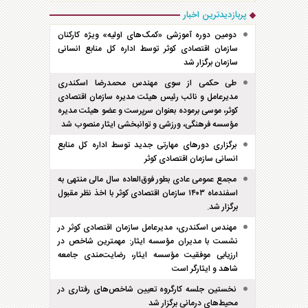
پربازدیدترین اخبار
دومین دوره آموزشی «کمک‌های اولیه» ویژه کارکنان
سازمان اقتصادی کوثر توسط اداره کل منابع انسانی
سازمان برگزار شد
طی حکمی از سوی مهندس محمدرضا اسکندری
مدیرعامل و نائب رئیس هیئت مدیره سازمان اقتصادی
کوثر، موسی برموده بعنوان سرپرست و عضو هیئت مدیره
مؤسسه فرهنگی، ورزشی و توانبخشی ایثار منصوب شد
برگزاری دور‌های مهارتی جدید توسط اداره کل منابع
انسانی سازمان اقتصادی کوثر
مجمع عمومی عادی بطور فوق‌العاده سال مالی منتهی به
اسفند‌ماه ۱۴۰۳ سازمان اقتصادی کوثر با اخذ نظر مقبول
برگزار شد.
مهندس اسکندری، مدیرعامل سازمان اقتصادی کوثر در
نشست با مدیران مؤسسه ایثار: مهمترین شاخص در
ارزیابی موفقیت مؤسسه ایثار، رضایت‌مندی جامعه
شاهد و ایثارگر است
نخستین جلسه کارگروه تعیین شاخص‌های رفتاری در
محیط‌های درمانی برگزار شد