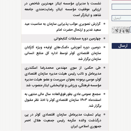
نشست با مدیران مؤسسه ایثار: مهمترین شاخص در
ارزیابی موفقیت مؤسسه ایثار، رضایت‌مندی جامعه
شاهد و ایثارگر است
گزارش تصویری موکب پذیرایی سازمان به مناسبت عید
سعید غدیر و ارتحال حضرت امام
چهارمین دوره مسابقات کتابخوانی
دومین دوره آموزشی «کمک‌های اولیه» ویژه کارکنان
سازمان اقتصادی کوثر توسط اداره کل منابع انسانی
سازمان برگزار شد
طی حکمی از سوی مهندس محمدرضا اسکندری
مدیرعامل و نائب رئیس هیئت مدیره سازمان اقتصادی
کوثر، موسی برموده بعنوان سرپرست و عضو هیئت مدیره
مؤسسه فرهنگی، ورزشی و توانبخشی ایثار منصوب شد
مجمع عمومی عادی بطور فوق‌العاده سال مالی منتهی به
اسفند‌ماه ۱۴۰۳ سازمان اقتصادی کوثر با اخذ نظر مقبول
برگزار شد.
پیام تسلیت مدیرعامل سازمان اقتصادی کوثر در پی
درگذشت والده مکرمه رئیس جمعیت هلال احمر
جمهوری اسلامی ایران