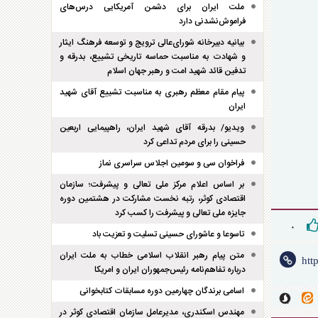
ملت ایران برای دشمن آمریکایی درس‌های
فراموش‌نشدنی دارد
بیانیه دبیرخانه شورای‌عالی ترویج و توسعه فرهنگ ایثار
و شهادت به مناسبت حماسه تاریخی تشییع، بدرقه و
تدفین قائد شهید امت و رهبر جهان اسلام
پیام مقام معظم رهبری به مناسبت تشییع آقای شهید
ایران
ویدیو/ بدرقه آقای شهید ایران، راهپیمایی اربعین
حسینی را برای مردم تداعی کرد
فراخوان سی و سومین اجلاس سراسری نماز
بر اساس اعلام مرکز ملی تعالی و پیشرفت؛ سازمان
اقتصادی کوثر، رتبه نخست مشارکت در هشتمین دوره
جایزه ملی تعالی و پیشرفت را کسب کرد
۰
تاسوعا و عاشورای حسینی تسلیت و تعزیت باد
متن پیام رهبر انقلاب اسلامی خطاب به ملت ایران
درباره تفاهم‌نامه رئیس‌جمهوران ایران و امریکا
اسامی برندگان چهارمین دوره مسابقات کتابخوانی
مهندس اسکندری، مدیرعامل سازمان اقتصادی کوثر در