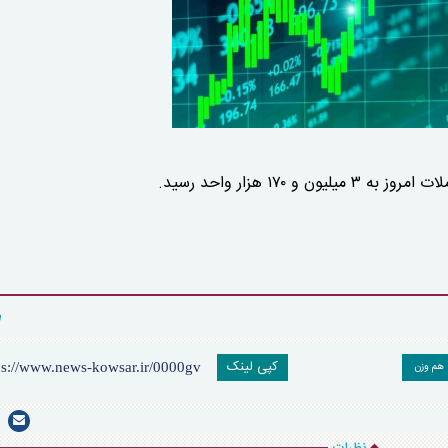
کپی لینک
م وزن