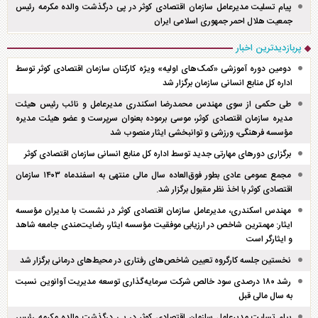
پیام تسلیت مدیرعامل سازمان اقتصادی کوثر در پی درگذشت والده مکرمه رئیس
جمعیت هلال احمر جمهوری اسلامی ایران
پربازدیدترین اخبار
دومین دوره آموزشی «کمک‌های اولیه» ویژه کارکنان سازمان اقتصادی کوثر توسط
اداره کل منابع انسانی سازمان برگزار شد
طی حکمی از سوی مهندس محمدرضا اسکندری مدیرعامل و نائب رئیس هیئت
مدیره سازمان اقتصادی کوثر، موسی برموده بعنوان سرپرست و عضو هیئت مدیره
مؤسسه فرهنگی، ورزشی و توانبخشی ایثار منصوب شد
برگزاری دور‌های مهارتی جدید توسط اداره کل منابع انسانی سازمان اقتصادی کوثر
مجمع عمومی عادی بطور فوق‌العاده سال مالی منتهی به اسفند‌ماه ۱۴۰۳ سازمان
اقتصادی کوثر با اخذ نظر مقبول برگزار شد.
مهندس اسکندری، مدیرعامل سازمان اقتصادی کوثر در نشست با مدیران مؤسسه
ایثار: مهمترین شاخص در ارزیابی موفقیت مؤسسه ایثار، رضایت‌مندی جامعه شاهد
و ایثارگر است
نخستین جلسه کارگروه تعیین شاخص‌های رفتاری در محیط‌های درمانی برگزار شد
رشد ۱۸۰ درصدی سود خالص شرکت سرمایه‌گذاری توسعه مدیریت آوانوین نسبت
به سال مالی قبل
پیام تسلیت مدیرعامل سازمان اقتصادی کوثر در پی درگذشت والده مکرمه رئیس