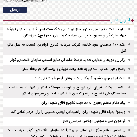
آخرین اخبار
پیام تسلیت مدیرعامل محترم سازمان در پی درگذشت ابوی گرامی مسئول قرارگاه
جهاد سازندگی و محرومیت زدایی سپاه حضرت ولی عصر (عج) خوزستان
رشد ۴۰۰ درصدی سود خالص شرکت سرمایه گذاری آوانوین نسبت به سال مالی
قبل
برگزاری دور‌های مهارتی جدید توسط اداره کل منابع انسانی سازمان اقتصادی کوثر
پاسخ رهبر انقلاب اسلامی به نامه بیعت دبیرکل و رزمندگان حزب‌الله لبنان
ملت ایران برای دشمن آمریکایی درس‌های فراموش‌نشدنی دارد
بیانیه دبیرخانه شورای‌عالی ترویج و توسعه فرهنگ ایثار و شهادت به مناسبت
حماسه تاریخی تشییع، بدرقه و تدفین قائد شهید امت و رهبر جهان اسلام
پیام مقام معظم رهبری به مناسبت تشییع آقای شهید ایران
ویدیو/ بدرقه آقای شهید ایران، راهپیمایی اربعین حسینی را برای مردم تداعی کرد
فراخوان سی و سومین اجلاس سراسری نماز
بر اساس اعلام مرکز ملی تعالی و پیشرفت؛ سازمان اقتصادی کوثر، رتبه نخست
مشارکت در هشتمین دوره جایزه ملی تعالی و پیشرفت را کسب کرد