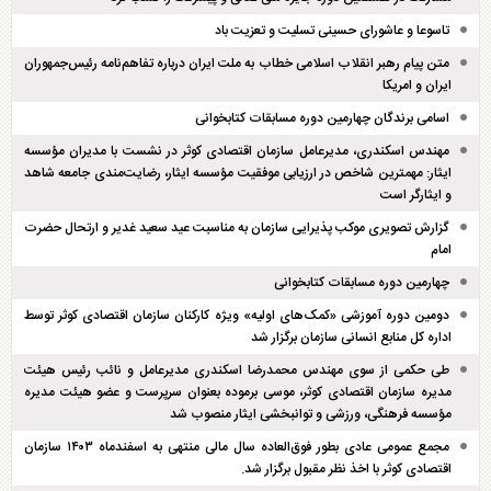
تاسوعا و عاشورای حسینی تسلیت و تعزیت باد
متن پیام رهبر انقلاب اسلامی خطاب به ملت ایران درباره تفاهم‌نامه رئیس‌جمهوران
ایران و امریکا
اسامی برندگان چهارمین دوره مسابقات کتابخوانی
مهندس اسکندری، مدیرعامل سازمان اقتصادی کوثر در نشست با مدیران مؤسسه
ایثار: مهمترین شاخص در ارزیابی موفقیت مؤسسه ایثار، رضایت‌مندی جامعه شاهد
و ایثارگر است
گزارش تصویری موکب پذیرایی سازمان به مناسبت عید سعید غدیر و ارتحال حضرت
امام
چهارمین دوره مسابقات کتابخوانی
دومین دوره آموزشی «کمک‌های اولیه» ویژه کارکنان سازمان اقتصادی کوثر توسط
اداره کل منابع انسانی سازمان برگزار شد
طی حکمی از سوی مهندس محمدرضا اسکندری مدیرعامل و نائب رئیس هیئت
مدیره سازمان اقتصادی کوثر، موسی برموده بعنوان سرپرست و عضو هیئت مدیره
مؤسسه فرهنگی، ورزشی و توانبخشی ایثار منصوب شد
مجمع عمومی عادی بطور فوق‌العاده سال مالی منتهی به اسفند‌ماه ۱۴۰۳ سازمان
اقتصادی کوثر با اخذ نظر مقبول برگزار شد.