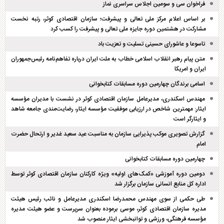
فراخوان سی و سومین اجلاس سراسری نماز
بر اساس اعلام مرکز ملی تعالی و پیشرفت؛ سازمان اقتصادی کوثر، رتبه نخست
مشارکت در هشتمین دوره جایزه ملی تعالی و پیشرفت را کسب کرد
تاسوعا و عاشورای حسینی تسلیت و تعزیت باد
متن پیام رهبر انقلاب اسلامی خطاب به ملت ایران درباره تفاهم‌نامه رئیس‌جمهوران
ایران و امریکا
اسامی برندگان چهارمین دوره مسابقات کتابخوانی
مهندس اسکندری، مدیرعامل سازمان اقتصادی کوثر در نشست با مدیران مؤسسه
ایثار: مهمترین شاخص در ارزیابی موفقیت مؤسسه ایثار، رضایت‌مندی جامعه شاهد
و ایثارگر است
گزارش تصویری موکب پذیرایی سازمان به مناسبت عید سعید غدیر و ارتحال حضرت
امام
چهارمین دوره مسابقات کتابخوانی
دومین دوره آموزشی «کمک‌های اولیه» ویژه کارکنان سازمان اقتصادی کوثر توسط
اداره کل منابع انسانی سازمان برگزار شد
طی حکمی از سوی مهندس محمدرضا اسکندری مدیرعامل و نائب رئیس هیئت
مدیره سازمان اقتصادی کوثر، موسی برموده بعنوان سرپرست و عضو هیئت مدیره
مؤسسه فرهنگی، ورزشی و توانبخشی ایثار منصوب شد