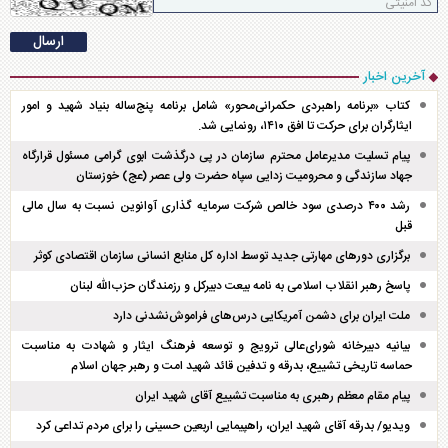
آخرین اخبار
کتاب «برنامه راهبردی حکمرانی‌محور» شامل برنامه پنج‌ساله بنیاد شهید و امور
ایثارگران برای حرکت تا افق ۱۴۱۰، رونمایی شد.
پیام تسلیت مدیرعامل محترم سازمان در پی درگذشت ابوی گرامی مسئول قرارگاه
جهاد سازندگی و محرومیت زدایی سپاه حضرت ولی عصر (عج) خوزستان
رشد ۴۰۰ درصدی سود خالص شرکت سرمایه گذاری آوانوین نسبت به سال مالی
قبل
برگزاری دور‌های مهارتی جدید توسط اداره کل منابع انسانی سازمان اقتصادی کوثر
پاسخ رهبر انقلاب اسلامی به نامه بیعت دبیرکل و رزمندگان حزب‌الله لبنان
ملت ایران برای دشمن آمریکایی درس‌های فراموش‌نشدنی دارد
بیانیه دبیرخانه شورای‌عالی ترویج و توسعه فرهنگ ایثار و شهادت به مناسبت
حماسه تاریخی تشییع، بدرقه و تدفین قائد شهید امت و رهبر جهان اسلام
پیام مقام معظم رهبری به مناسبت تشییع آقای شهید ایران
ویدیو/ بدرقه آقای شهید ایران، راهپیمایی اربعین حسینی را برای مردم تداعی کرد