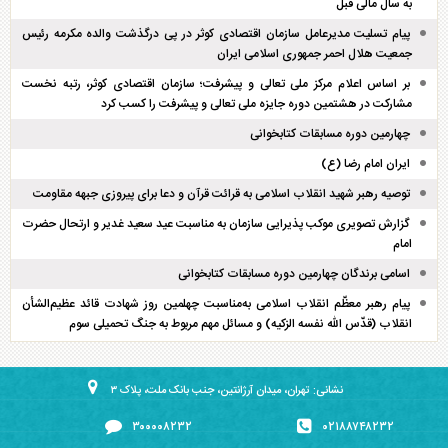
به سال مالی قبل
پیام تسلیت مدیرعامل سازمان اقتصادی کوثر در پی درگذشت والده مکرمه رئیس
جمعیت هلال احمر جمهوری اسلامی ایران
بر اساس اعلام مرکز ملی تعالی و پیشرفت؛ سازمان اقتصادی کوثر، رتبه نخست
مشارکت در هشتمین دوره جایزه ملی تعالی و پیشرفت را کسب کرد
چهارمین دوره مسابقات کتابخوانی
ایران امام رضا (ع)
توصیه رهبر شهید انقلاب اسلامی به قرائت قرآن و دعا برای پیروزی جبهه مقاومت
گزارش تصویری موکب پذیرایی سازمان به مناسبت عید سعید غدیر و ارتحال حضرت
امام
اسامی برندگان چهارمین دوره مسابقات کتابخوانی
پیام رهبر معظّم انقلاب اسلامی به‌مناسبت چهلمین روز شهادت قائد عظیم‌الشأن
انقلاب (قدّس الله نفسه الزکیه) و مسائل مهم مربوط به جنگ تحمیلی سوم
نشانی: تهران، میدان آرژانتین، جنب بانک ملت، پلاک ۳
۳۰۰۰۰۸۲۳۲
۰۲۱۸۸۷۴۸۲۳۲