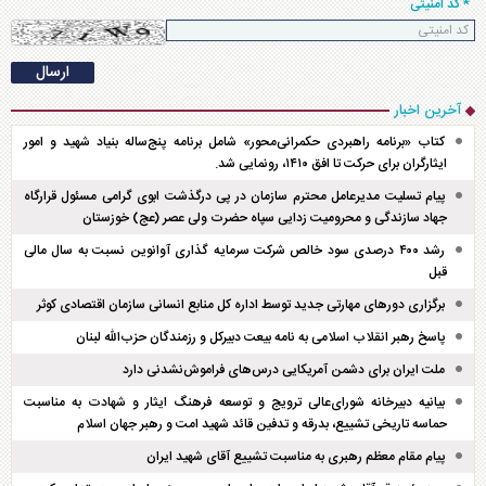
* کد امنیتی
آخرین اخبار
کتاب «برنامه راهبردی حکمرانی‌محور» شامل برنامه پنج‌ساله بنیاد شهید و امور
ایثارگران برای حرکت تا افق ۱۴۱۰، رونمایی شد.
پیام تسلیت مدیرعامل محترم سازمان در پی درگذشت ابوی گرامی مسئول قرارگاه
جهاد سازندگی و محرومیت زدایی سپاه حضرت ولی عصر (عج) خوزستان
رشد ۴۰۰ درصدی سود خالص شرکت سرمایه گذاری آوانوین نسبت به سال مالی
قبل
برگزاری دور‌های مهارتی جدید توسط اداره کل منابع انسانی سازمان اقتصادی کوثر
پاسخ رهبر انقلاب اسلامی به نامه بیعت دبیرکل و رزمندگان حزب‌الله لبنان
ملت ایران برای دشمن آمریکایی درس‌های فراموش‌نشدنی دارد
بیانیه دبیرخانه شورای‌عالی ترویج و توسعه فرهنگ ایثار و شهادت به مناسبت
حماسه تاریخی تشییع، بدرقه و تدفین قائد شهید امت و رهبر جهان اسلام
پیام مقام معظم رهبری به مناسبت تشییع آقای شهید ایران