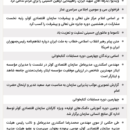
ویدیو/ بدرقه آقای شهید ایران، راهپیمایی اربعین حسینی را برای مردم تداعی کرد
فراخوان سی و سومین اجلاس سراسری نماز
بر اساس اعلام مرکز ملی تعالی و پیشرفت؛ سازمان اقتصادی کوثر، رتبه نخست
مشارکت در هشتمین دوره جایزه ملی تعالی و پیشرفت را کسب کرد
تاسوعا و عاشورای حسینی تسلیت و تعزیت باد
متن پیام رهبر انقلاب اسلامی خطاب به ملت ایران درباره تفاهم‌نامه رئیس‌جمهوران
ایران و امریکا
اسامی برندگان چهارمین دوره مسابقات کتابخوانی
مهندس اسکندری، مدیرعامل سازمان اقتصادی کوثر در نشست با مدیران مؤسسه
ایثار: مهمترین شاخص در ارزیابی موفقیت مؤسسه ایثار، رضایت‌مندی جامعه شاهد
و ایثارگر است
گزارش تصویری موکب پذیرایی سازمان به مناسبت عید سعید غدیر و ارتحال حضرت
امام
چهارمین دوره مسابقات کتابخوانی
دومین دوره آموزشی «کمک‌های اولیه» ویژه کارکنان سازمان اقتصادی کوثر توسط
اداره کل منابع انسانی سازمان برگزار شد
طی حکمی از سوی مهندس محمدرضا اسکندری مدیرعامل و نائب رئیس هیئت
مدیره سازمان اقتصادی کوثر، موسی برموده بعنوان سرپرست و عضو هیئت مدیره