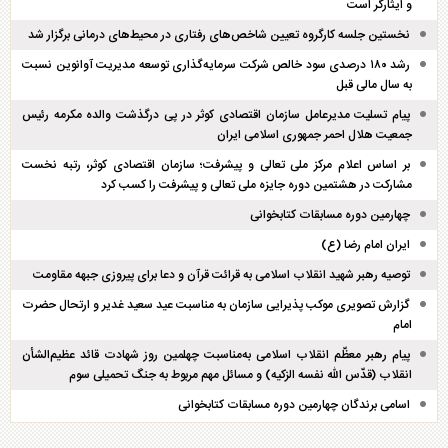
و ایثارگر است
نخستین جلسه کارگروه تعیین شاخص‌های رفتاری در محیط‌های درمانی برگزار شد
رشد ۱۸۰ درصدی سود خالص شرکت سرمایه‌گذاری توسعه مدیریت آوانوین نسبت
به سال مالی قبل
پیام تسلیت مدیرعامل سازمان اقتصادی کوثر در پی درگذشت والده مکرمه رئیس
جمعیت هلال احمر جمهوری اسلامی ایران
بر اساس اعلام مرکز ملی تعالی و پیشرفت؛ سازمان اقتصادی کوثر، رتبه نخست
مشارکت در هشتمین دوره جایزه ملی تعالی و پیشرفت را کسب کرد
چهارمین دوره مسابقات کتابخوانی
ایران امام رضا (ع)
توصیه رهبر شهید انقلاب اسلامی به قرائت قرآن و دعا برای پیروزی جبهه مقاومت
گزارش تصویری موکب پذیرایی سازمان به مناسبت عید سعید غدیر و ارتحال حضرت
امام
پیام رهبر معظّم انقلاب اسلامی به‌مناسبت چهلمین روز شهادت قائد عظیم‌الشأن
انقلاب (قدّس الله نفسه الزکیه) و مسائل مهم مربوط به جنگ تحمیلی سوم
اسامی برندگان چهارمین دوره مسابقات کتابخوانی