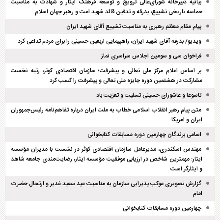
بیانیه دبیرخانه شورای‌عالی ترویج و توسعه فرهنگ ایثار و شهادت به مناسبت
حماسه تاریخی تشییع، بدرقه و تدفین قائد شهید امت و رهبر جهان اسلام
پیام مقام معظم رهبری به مناسبت تشییع آقای شهید ایران
ویدیو/ بدرقه آقای شهید ایران، راهپیمایی اربعین حسینی را برای مردم تداعی کرد
فراخوان سی و سومین اجلاس سراسری نماز
بر اساس اعلام مرکز ملی تعالی و پیشرفت؛ سازمان اقتصادی کوثر، رتبه نخست
مشارکت در هشتمین دوره جایزه ملی تعالی و پیشرفت را کسب کرد
تاسوعا و عاشورای حسینی تسلیت و تعزیت باد
متن پیام رهبر انقلاب اسلامی خطاب به ملت ایران درباره تفاهم‌نامه رئیس‌جمهوران
ایران و امریکا
اسامی برندگان چهارمین دوره مسابقات کتابخوانی
مهندس اسکندری، مدیرعامل سازمان اقتصادی کوثر در نشست با مدیران مؤسسه
ایثار: مهمترین شاخص در ارزیابی موفقیت مؤسسه ایثار، رضایت‌مندی جامعه شاهد
و ایثارگر است
گزارش تصویری موکب پذیرایی سازمان به مناسبت عید سعید غدیر و ارتحال حضرت
امام
چهارمین دوره مسابقات کتابخوانی