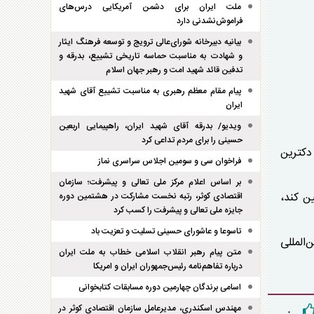
ملت ایران برای دشمن آمریکایی درس‌های
فراموش‌نشدنی دارد
بیانیه دبیرخانه شورای‌عالی ترویج و توسعه فرهنگ ایثار
و شهادت به مناسبت حماسه تاریخی تشییع، بدرقه و
تدفین قائد شهید امت و رهبر جهان اسلام
پیام مقام معظم رهبری به مناسبت تشییع آقای شهید
ایران
ویدیو/ بدرقه آقای شهید ایران، راهپیمایی اربعین
حسینی را برای مردم تداعی کرد
دکترین
فراخوان سی و سومین اجلاس سراسری نماز
بر اساس اعلام مرکز ملی تعالی و پیشرفت؛ سازمان
ن کند،
اقتصادی کوثر، رتبه نخست مشارکت در هشتمین دوره
جایزه ملی تعالی و پیشرفت را کسب کرد
تاسوعا و عاشورای حسینی تسلیت و تعزیت باد
المللی
متن پیام رهبر انقلاب اسلامی خطاب به ملت ایران
درباره تفاهم‌نامه رئیس‌جمهوران ایران و امریکا
اسامی برندگان چهارمین دوره مسابقات کتابخوانی
مهندس اسکندری، مدیرعامل سازمان اقتصادی کوثر در
۰