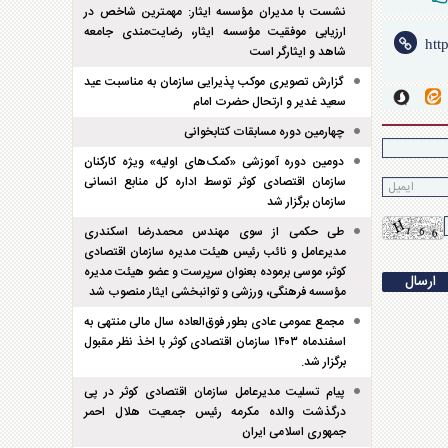
نشست با مدیران مؤسسه ایثار: مهمترین شاخص در
ارزیابی موفقیت مؤسسه ایثار، رضایت‌مندی جامعه
شاهد و ایثارگر است
گزارش تصویری موکب پذیرایی سازمان به مناسبت عید
سعید غدیر و ارتحال حضرت امام
چهارمین دوره مسابقات کتابخوانی
دومین دوره آموزشی «کمک‌های اولیه» ویژه کارکنان
سازمان اقتصادی کوثر توسط اداره کل منابع انسانی
سازمان برگزار شد
طی حکمی از سوی مهندس محمدرضا اسکندری
مدیرعامل و نائب رئیس هیئت مدیره سازمان اقتصادی
کوثر، موسی برموده بعنوان سرپرست و عضو هیئت مدیره
مؤسسه فرهنگی، ورزشی و توانبخشی ایثار منصوب شد
مجمع عمومی عادی بطور فوق‌العاده سال مالی منتهی به
اسفند‌ماه ۱۴۰۳ سازمان اقتصادی کوثر با اخذ نظر مقبول
برگزار شد.
پیام تسلیت مدیرعامل سازمان اقتصادی کوثر در پی
درگذشت والده مکرمه رئیس جمعیت هلال احمر
جمهوری اسلامی ایران