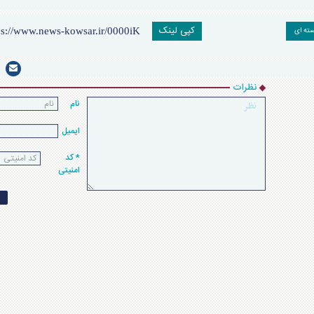
کپی لینک
سته ای
نظرات
نام
ایمیل
* کد
امنیتی