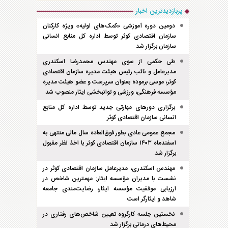
پربازدیدترین اخبار
دومین دوره آموزشی «کمک‌های اولیه» ویژه کارکنان
سازمان اقتصادی کوثر توسط اداره کل منابع انسانی
سازمان برگزار شد
طی حکمی از سوی مهندس محمدرضا اسکندری
مدیرعامل و نائب رئیس هیئت مدیره سازمان اقتصادی
کوثر، موسی برموده بعنوان سرپرست و عضو هیئت مدیره
مؤسسه فرهنگی، ورزشی و توانبخشی ایثار منصوب شد
برگزاری دور‌های مهارتی جدید توسط اداره کل منابع
انسانی سازمان اقتصادی کوثر
مجمع عمومی عادی بطور فوق‌العاده سال مالی منتهی به
اسفند‌ماه ۱۴۰۳ سازمان اقتصادی کوثر با اخذ نظر مقبول
برگزار شد.
مهندس اسکندری، مدیرعامل سازمان اقتصادی کوثر در
نشست با مدیران مؤسسه ایثار: مهمترین شاخص در
ارزیابی موفقیت مؤسسه ایثار، رضایت‌مندی جامعه
شاهد و ایثارگر است
نخستین جلسه کارگروه تعیین شاخص‌های رفتاری در
محیط‌های درمانی برگزار شد