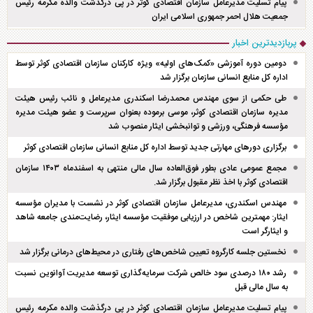
پیام تسلیت مدیرعامل سازمان اقتصادی کوثر در پی درگذشت والده مکرمه رئیس
جمعیت هلال احمر جمهوری اسلامی ایران
پربازدیدترین اخبار
دومین دوره آموزشی «کمک‌های اولیه» ویژه کارکنان سازمان اقتصادی کوثر توسط
اداره کل منابع انسانی سازمان برگزار شد
طی حکمی از سوی مهندس محمدرضا اسکندری مدیرعامل و نائب رئیس هیئت
مدیره سازمان اقتصادی کوثر، موسی برموده بعنوان سرپرست و عضو هیئت مدیره
مؤسسه فرهنگی، ورزشی و توانبخشی ایثار منصوب شد
برگزاری دور‌های مهارتی جدید توسط اداره کل منابع انسانی سازمان اقتصادی کوثر
مجمع عمومی عادی بطور فوق‌العاده سال مالی منتهی به اسفند‌ماه ۱۴۰۳ سازمان
اقتصادی کوثر با اخذ نظر مقبول برگزار شد.
مهندس اسکندری، مدیرعامل سازمان اقتصادی کوثر در نشست با مدیران مؤسسه
ایثار: مهمترین شاخص در ارزیابی موفقیت مؤسسه ایثار، رضایت‌مندی جامعه شاهد
و ایثارگر است
نخستین جلسه کارگروه تعیین شاخص‌های رفتاری در محیط‌های درمانی برگزار شد
رشد ۱۸۰ درصدی سود خالص شرکت سرمایه‌گذاری توسعه مدیریت آوانوین نسبت
به سال مالی قبل
پیام تسلیت مدیرعامل سازمان اقتصادی کوثر در پی درگذشت والده مکرمه رئیس