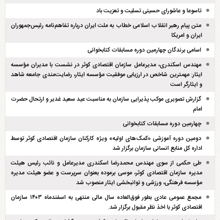
تاسوعا و عاشورای حسینی تسلیت و تعزیت باد
متن پیام رهبر انقلاب اسلامی خطاب به ملت ایران درباره تفاهم‌نامه رئیس‌جمهوران
ایران و امریکا
اسامی برندگان چهارمین دوره مسابقات کتابخوانی
مهندس اسکندری، مدیرعامل سازمان اقتصادی کوثر در نشست با مدیران مؤسسه
ایثار: مهمترین شاخص در ارزیابی موفقیت مؤسسه ایثار، رضایت‌مندی جامعه شاهد
و ایثارگر است
گزارش تصویری موکب پذیرایی سازمان به مناسبت عید سعید غدیر و ارتحال حضرت
امام
چهارمین دوره مسابقات کتابخوانی
دومین دوره آموزشی «کمک‌های اولیه» ویژه کارکنان سازمان اقتصادی کوثر توسط
اداره کل منابع انسانی سازمان برگزار شد
طی حکمی از سوی مهندس محمدرضا اسکندری مدیرعامل و نائب رئیس هیئت
مدیره سازمان اقتصادی کوثر، موسی برموده بعنوان سرپرست و عضو هیئت مدیره
مؤسسه فرهنگی، ورزشی و توانبخشی ایثار منصوب شد
مجمع عمومی عادی بطور فوق‌العاده سال مالی منتهی به اسفند‌ماه ۱۴۰۳ سازمان
اقتصادی کوثر با اخذ نظر مقبول برگزار شد.