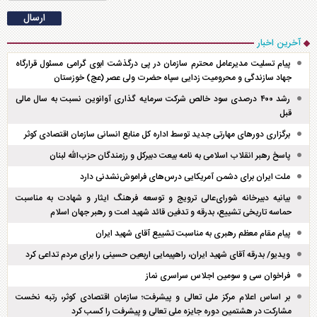
آخرین اخبار
پیام تسلیت مدیرعامل محترم سازمان در پی درگذشت ابوی گرامی مسئول قرارگاه
جهاد سازندگی و محرومیت زدایی سپاه حضرت ولی عصر (عج) خوزستان
رشد ۴۰۰ درصدی سود خالص شرکت سرمایه گذاری آوانوین نسبت به سال مالی
قبل
برگزاری دور‌های مهارتی جدید توسط اداره کل منابع انسانی سازمان اقتصادی کوثر
پاسخ رهبر انقلاب اسلامی به نامه بیعت دبیرکل و رزمندگان حزب‌الله لبنان
ملت ایران برای دشمن آمریکایی درس‌های فراموش‌نشدنی دارد
بیانیه دبیرخانه شورای‌عالی ترویج و توسعه فرهنگ ایثار و شهادت به مناسبت
حماسه تاریخی تشییع، بدرقه و تدفین قائد شهید امت و رهبر جهان اسلام
پیام مقام معظم رهبری به مناسبت تشییع آقای شهید ایران
ویدیو/ بدرقه آقای شهید ایران، راهپیمایی اربعین حسینی را برای مردم تداعی کرد
فراخوان سی و سومین اجلاس سراسری نماز
بر اساس اعلام مرکز ملی تعالی و پیشرفت؛ سازمان اقتصادی کوثر، رتبه نخست
مشارکت در هشتمین دوره جایزه ملی تعالی و پیشرفت را کسب کرد