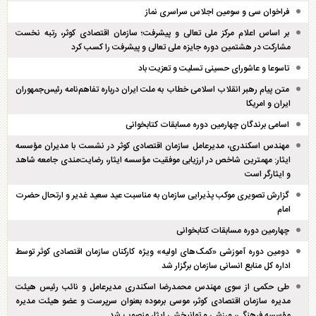
فراخوان سی و سومین اجلاس سراسری نماز
بر اساس اعلام مرکز ملی تعالی و پیشرفت؛ سازمان اقتصادی کوثر، رتبه نخست
مشارکت در هشتمین دوره جایزه ملی تعالی و پیشرفت را کسب کرد
تاسوعا و عاشورای حسینی تسلیت و تعزیت باد
متن پیام رهبر انقلاب اسلامی خطاب به ملت ایران درباره تفاهم‌نامه رئیس‌جمهوران
ایران و امریکا
اسامی برندگان چهارمین دوره مسابقات کتابخوانی
مهندس اسکندری، مدیرعامل سازمان اقتصادی کوثر در نشست با مدیران مؤسسه
ایثار: مهمترین شاخص در ارزیابی موفقیت مؤسسه ایثار، رضایت‌مندی جامعه شاهد
و ایثارگر است
گزارش تصویری موکب پذیرایی سازمان به مناسبت عید سعید غدیر و ارتحال حضرت
امام
چهارمین دوره مسابقات کتابخوانی
دومین دوره آموزشی «کمک‌های اولیه» ویژه کارکنان سازمان اقتصادی کوثر توسط
اداره کل منابع انسانی سازمان برگزار شد
طی حکمی از سوی مهندس محمدرضا اسکندری مدیرعامل و نائب رئیس هیئت
مدیره سازمان اقتصادی کوثر، موسی برموده بعنوان سرپرست و عضو هیئت مدیره
مؤسسه فرهنگی، ورزشی و توانبخشی ایثار منصوب شد