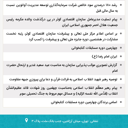
رشد ۱۸۰ درصدی سود خالص شرکت سرمایه‌گذاری توسعه مدیریت آوانوین نسبت
به سال مالی قبل
پیام تسلیت مدیرعامل سازمان اقتصادی کوثر در پی درگذشت والده مکرمه رئیس
جمعیت هلال احمر جمهوری اسلامی ایران
بر اساس اعلام مرکز ملی تعالی و پیشرفت؛ سازمان اقتصادی کوثر، رتبه نخست
مشارکت در هشتمین دوره جایزه ملی تعالی و پیشرفت را کسب کرد
چهارمین دوره مسابقات کتابخوانی
ایران امام رضا (ع)
گزارش تصویری موکب پذیرایی سازمان به مناسبت عید سعید غدیر و ارتحال حضرت
امام
توصیه رهبر شهید انقلاب اسلامی به قرائت قرآن و دعا برای پیروزی جبهه مقاومت
پیام رهبر معظّم انقلاب اسلامی به‌مناسبت چهلمین روز شهادت قائد عظیم‌الشأن
انقلاب (قدّس الله نفسه الزکیه) و مسائل مهم مربوط به جنگ تحمیلی سوم
اسامی برندگان چهارمین دوره مسابقات کتابخوانی
نشانی: تهران، میدان آرژانتین، جنب بانک ملت، پلاک ۳