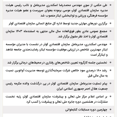
طی حکمی از سوی مهندس محمدرضا اسکندری مدیرعامل و نائب رئیس هیئت
مدیره سازمان اقتصادی کوثر، موسی برموده بعنوان سرپرست و عضو هیئت مدیره
مؤسسه فرهنگی، ورزشی و توانبخشی ایثار منصوب شد
برگزاری دور‌های مهارتی جدید توسط اداره کل منابع انسانی سازمان اقتصادی کوثر
مجمع عمومی عادی بطور فوق‌العاده سال مالی منتهی به اسفند‌ماه ۱۴۰۳ سازمان
اقتصادی کوثر با اخذ نظر مقبول برگزار شد.
مهندس اسکندری، مدیرعامل سازمان اقتصادی کوثر در نشست با مدیران مؤسسه
ایثار: مهمترین شاخص در ارزیابی موفقیت مؤسسه ایثار، رضایت‌مندی جامعه شاهد
و ایثارگر است
نخستین جلسه کارگروه تعیین شاخص‌های رفتاری در محیط‌های درمانی برگزار شد
رشد ۱۸۰ درصدی سود خالص شرکت سرمایه‌گذاری توسعه مدیریت آوانوین نسبت
به سال مالی قبل
پیام تسلیت مدیرعامل سازمان اقتصادی کوثر در پی درگذشت والده مکرمه رئیس
جمعیت هلال احمر جمهوری اسلامی ایران
بر اساس اعلام مرکز ملی تعالی و پیشرفت؛ سازمان اقتصادی کوثر، رتبه نخست
مشارکت در هشتمین دوره جایزه ملی تعالی و پیشرفت را کسب کرد
چهارمین دوره مسابقات کتابخوانی