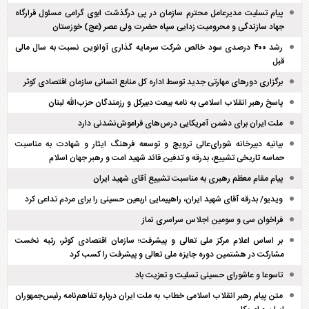
پیام تسلیت مدیرعامل محترم سازمان در پی درگذشت ابوی گرامی مسئول قرارگاه
جهاد سازندگی و محرومیت زدایی سپاه حضرت ولی عصر (عج) خوزستان
رشد ۴۰۰ درصدی سود خالص شرکت سرمایه گذاری آوانوین نسبت به سال مالی
قبل
برگزاری دور‌های مهارتی جدید توسط اداره کل منابع انسانی سازمان اقتصادی کوثر
پاسخ رهبر انقلاب اسلامی به نامه بیعت دبیرکل و رزمندگان حزب‌الله لبنان
ملت ایران برای دشمن آمریکایی درس‌های فراموش‌نشدنی دارد
بیانیه دبیرخانه شورای‌عالی ترویج و توسعه فرهنگ ایثار و شهادت به مناسبت
حماسه تاریخی تشییع، بدرقه و تدفین قائد شهید امت و رهبر جهان اسلام
پیام مقام معظم رهبری به مناسبت تشییع آقای شهید ایران
ویدیو/ بدرقه آقای شهید ایران، راهپیمایی اربعین حسینی را برای مردم تداعی کرد
فراخوان سی و سومین اجلاس سراسری نماز
بر اساس اعلام مرکز ملی تعالی و پیشرفت؛ سازمان اقتصادی کوثر، رتبه نخست
مشارکت در هشتمین دوره جایزه ملی تعالی و پیشرفت را کسب کرد
تاسوعا و عاشورای حسینی تسلیت و تعزیت باد
متن پیام رهبر انقلاب اسلامی خطاب به ملت ایران درباره تفاهم‌نامه رئیس‌جمهوران