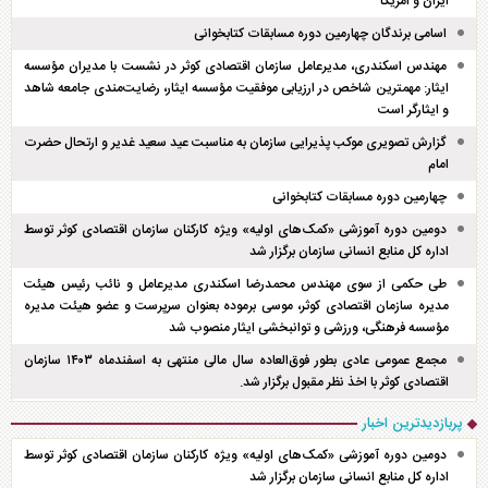
ایران و امریکا
اسامی برندگان چهارمین دوره مسابقات کتابخوانی
مهندس اسکندری، مدیرعامل سازمان اقتصادی کوثر در نشست با مدیران مؤسسه
ایثار: مهمترین شاخص در ارزیابی موفقیت مؤسسه ایثار، رضایت‌مندی جامعه شاهد
و ایثارگر است
گزارش تصویری موکب پذیرایی سازمان به مناسبت عید سعید غدیر و ارتحال حضرت
امام
چهارمین دوره مسابقات کتابخوانی
دومین دوره آموزشی «کمک‌های اولیه» ویژه کارکنان سازمان اقتصادی کوثر توسط
اداره کل منابع انسانی سازمان برگزار شد
طی حکمی از سوی مهندس محمدرضا اسکندری مدیرعامل و نائب رئیس هیئت
مدیره سازمان اقتصادی کوثر، موسی برموده بعنوان سرپرست و عضو هیئت مدیره
مؤسسه فرهنگی، ورزشی و توانبخشی ایثار منصوب شد
مجمع عمومی عادی بطور فوق‌العاده سال مالی منتهی به اسفند‌ماه ۱۴۰۳ سازمان
اقتصادی کوثر با اخذ نظر مقبول برگزار شد.
پربازدیدترین اخبار
دومین دوره آموزشی «کمک‌های اولیه» ویژه کارکنان سازمان اقتصادی کوثر توسط
اداره کل منابع انسانی سازمان برگزار شد