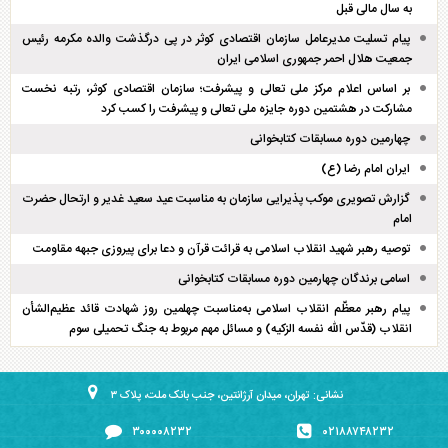
به سال مالی قبل
پیام تسلیت مدیرعامل سازمان اقتصادی کوثر در پی درگذشت والده مکرمه رئیس
جمعیت هلال احمر جمهوری اسلامی ایران
بر اساس اعلام مرکز ملی تعالی و پیشرفت؛ سازمان اقتصادی کوثر، رتبه نخست
مشارکت در هشتمین دوره جایزه ملی تعالی و پیشرفت را کسب کرد
چهارمین دوره مسابقات کتابخوانی
ایران امام رضا (ع)
گزارش تصویری موکب پذیرایی سازمان به مناسبت عید سعید غدیر و ارتحال حضرت
امام
توصیه رهبر شهید انقلاب اسلامی به قرائت قرآن و دعا برای پیروزی جبهه مقاومت
اسامی برندگان چهارمین دوره مسابقات کتابخوانی
پیام رهبر معظّم انقلاب اسلامی به‌مناسبت چهلمین روز شهادت قائد عظیم‌الشأن
انقلاب (قدّس الله نفسه الزکیه) و مسائل مهم مربوط به جنگ تحمیلی سوم
نشانی: تهران، میدان آرژانتین، جنب بانک ملت، پلاک ۳
۳۰۰۰۰۸۲۳۲
۰۲۱۸۸۷۴۸۲۳۲