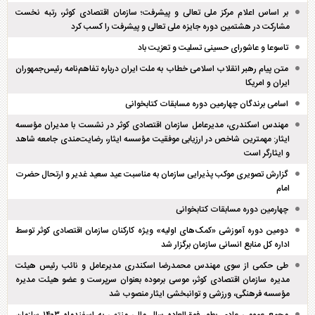
بر اساس اعلام مرکز ملی تعالی و پیشرفت؛ سازمان اقتصادی کوثر، رتبه نخست
مشارکت در هشتمین دوره جایزه ملی تعالی و پیشرفت را کسب کرد
تاسوعا و عاشورای حسینی تسلیت و تعزیت باد
متن پیام رهبر انقلاب اسلامی خطاب به ملت ایران درباره تفاهم‌نامه رئیس‌جمهوران
ایران و امریکا
اسامی برندگان چهارمین دوره مسابقات کتابخوانی
مهندس اسکندری، مدیرعامل سازمان اقتصادی کوثر در نشست با مدیران مؤسسه
ایثار: مهمترین شاخص در ارزیابی موفقیت مؤسسه ایثار، رضایت‌مندی جامعه شاهد
و ایثارگر است
گزارش تصویری موکب پذیرایی سازمان به مناسبت عید سعید غدیر و ارتحال حضرت
امام
چهارمین دوره مسابقات کتابخوانی
دومین دوره آموزشی «کمک‌های اولیه» ویژه کارکنان سازمان اقتصادی کوثر توسط
اداره کل منابع انسانی سازمان برگزار شد
طی حکمی از سوی مهندس محمدرضا اسکندری مدیرعامل و نائب رئیس هیئت
مدیره سازمان اقتصادی کوثر، موسی برموده بعنوان سرپرست و عضو هیئت مدیره
مؤسسه فرهنگی، ورزشی و توانبخشی ایثار منصوب شد