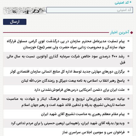
* کد امنیتی
آخرین اخبار
پیام تسلیت مدیرعامل محترم سازمان در پی درگذشت ابوی گرامی مسئول قرارگاه
جهاد سازندگی و محرومیت زدایی سپاه حضرت ولی عصر (عج) خوزستان
رشد ۴۰۰ درصدی سود خالص شرکت سرمایه گذاری آوانوین نسبت به سال مالی
قبل
برگزاری دور‌های مهارتی جدید توسط اداره کل منابع انسانی سازمان اقتصادی کوثر
پاسخ رهبر انقلاب اسلامی به نامه بیعت دبیرکل و رزمندگان حزب‌الله لبنان
ملت ایران برای دشمن آمریکایی درس‌های فراموش‌نشدنی دارد
بیانیه دبیرخانه شورای‌عالی ترویج و توسعه فرهنگ ایثار و شهادت به مناسبت
حماسه تاریخی تشییع، بدرقه و تدفین قائد شهید امت و رهبر جهان اسلام
پیام مقام معظم رهبری به مناسبت تشییع آقای شهید ایران
ویدیو/ بدرقه آقای شهید ایران، راهپیمایی اربعین حسینی را برای مردم تداعی کرد
فراخوان سی و سومین اجلاس سراسری نماز