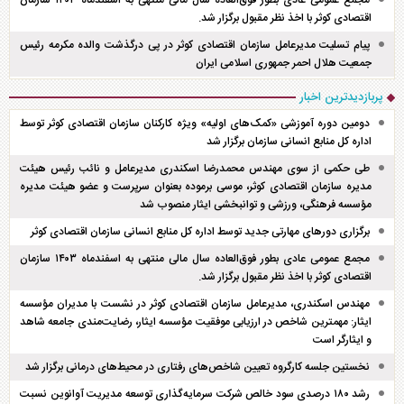
مجمع عمومی عادی بطور فوق‌العاده سال مالی منتهی به اسفند‌ماه ۱۴۰۳ سازمان
اقتصادی کوثر با اخذ نظر مقبول برگزار شد.
پیام تسلیت مدیرعامل سازمان اقتصادی کوثر در پی درگذشت والده مکرمه رئیس
جمعیت هلال احمر جمهوری اسلامی ایران
پربازدیدترین اخبار
دومین دوره آموزشی «کمک‌های اولیه» ویژه کارکنان سازمان اقتصادی کوثر توسط
اداره کل منابع انسانی سازمان برگزار شد
طی حکمی از سوی مهندس محمدرضا اسکندری مدیرعامل و نائب رئیس هیئت
مدیره سازمان اقتصادی کوثر، موسی برموده بعنوان سرپرست و عضو هیئت مدیره
مؤسسه فرهنگی، ورزشی و توانبخشی ایثار منصوب شد
برگزاری دور‌های مهارتی جدید توسط اداره کل منابع انسانی سازمان اقتصادی کوثر
مجمع عمومی عادی بطور فوق‌العاده سال مالی منتهی به اسفند‌ماه ۱۴۰۳ سازمان
اقتصادی کوثر با اخذ نظر مقبول برگزار شد.
مهندس اسکندری، مدیرعامل سازمان اقتصادی کوثر در نشست با مدیران مؤسسه
ایثار: مهمترین شاخص در ارزیابی موفقیت مؤسسه ایثار، رضایت‌مندی جامعه شاهد
و ایثارگر است
نخستین جلسه کارگروه تعیین شاخص‌های رفتاری در محیط‌های درمانی برگزار شد
رشد ۱۸۰ درصدی سود خالص شرکت سرمایه‌گذاری توسعه مدیریت آوانوین نسبت