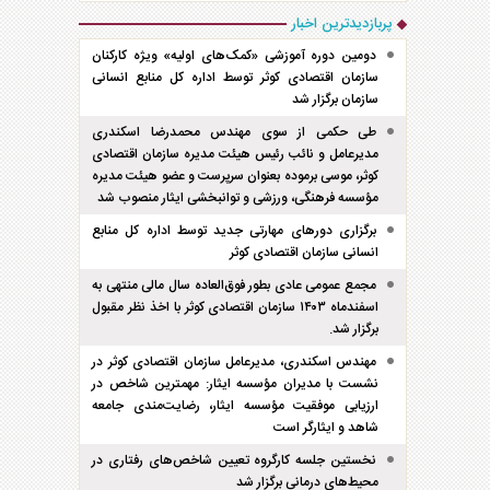
پربازدیدترین اخبار
دومین دوره آموزشی «کمک‌های اولیه» ویژه کارکنان
سازمان اقتصادی کوثر توسط اداره کل منابع انسانی
سازمان برگزار شد
طی حکمی از سوی مهندس محمدرضا اسکندری
مدیرعامل و نائب رئیس هیئت مدیره سازمان اقتصادی
کوثر، موسی برموده بعنوان سرپرست و عضو هیئت مدیره
مؤسسه فرهنگی، ورزشی و توانبخشی ایثار منصوب شد
برگزاری دور‌های مهارتی جدید توسط اداره کل منابع
انسانی سازمان اقتصادی کوثر
مجمع عمومی عادی بطور فوق‌العاده سال مالی منتهی به
اسفند‌ماه ۱۴۰۳ سازمان اقتصادی کوثر با اخذ نظر مقبول
برگزار شد.
مهندس اسکندری، مدیرعامل سازمان اقتصادی کوثر در
نشست با مدیران مؤسسه ایثار: مهمترین شاخص در
ارزیابی موفقیت مؤسسه ایثار، رضایت‌مندی جامعه
شاهد و ایثارگر است
نخستین جلسه کارگروه تعیین شاخص‌های رفتاری در
محیط‌های درمانی برگزار شد