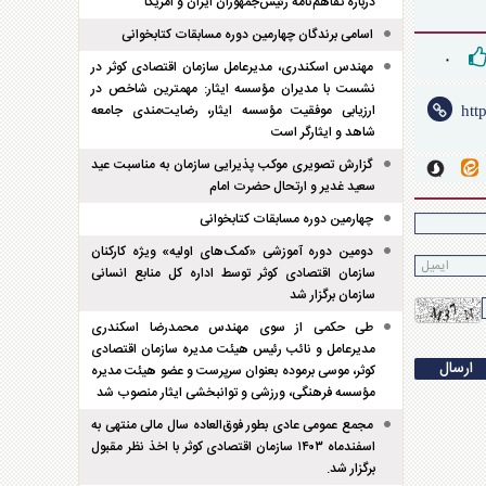
درباره تفاهم‌نامه رئیس‌جمهوران ایران و امریکا
اسامی برندگان چهارمین دوره مسابقات کتابخوانی
۰
مهندس اسکندری، مدیرعامل سازمان اقتصادی کوثر در
نشست با مدیران مؤسسه ایثار: مهمترین شاخص در
ارزیابی موفقیت مؤسسه ایثار، رضایت‌مندی جامعه
شاهد و ایثارگر است
گزارش تصویری موکب پذیرایی سازمان به مناسبت عید
سعید غدیر و ارتحال حضرت امام
چهارمین دوره مسابقات کتابخوانی
دومین دوره آموزشی «کمک‌های اولیه» ویژه کارکنان
سازمان اقتصادی کوثر توسط اداره کل منابع انسانی
سازمان برگزار شد
طی حکمی از سوی مهندس محمدرضا اسکندری
مدیرعامل و نائب رئیس هیئت مدیره سازمان اقتصادی
کوثر، موسی برموده بعنوان سرپرست و عضو هیئت مدیره
مؤسسه فرهنگی، ورزشی و توانبخشی ایثار منصوب شد
مجمع عمومی عادی بطور فوق‌العاده سال مالی منتهی به
اسفند‌ماه ۱۴۰۳ سازمان اقتصادی کوثر با اخذ نظر مقبول
برگزار شد.