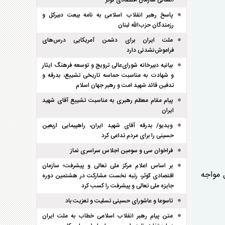
انسانی سازمان اقتصادی کوثر
پاسخ رهبر انقلاب اسلامی به نامه بیعت دبیرکل و
رزمندگان حزب‌الله لبنان
ملت ایران برای دشمن آمریکایی درس‌های
فراموش‌نشدنی دارد
بیانیه دبیرخانه شورای‌عالی ترویج و توسعه فرهنگ ایثار
و شهادت به مناسبت حماسه تاریخی تشییع، بدرقه و
تدفین قائد شهید امت و رهبر جهان اسلام
پیام مقام معظم رهبری به مناسبت تشییع آقای شهید
ایران
ویدیو/ بدرقه آقای شهید ایران، راهپیمایی اربعین
حسینی را برای مردم تداعی کرد
فراخوان سی و سومین اجلاس سراسری نماز
بر اساس اعلام مرکز ملی تعالی و پیشرفت؛ سازمان
 مواجه
اقتصادی کوثر، رتبه نخست مشارکت در هشتمین دوره
جایزه ملی تعالی و پیشرفت را کسب کرد
تاسوعا و عاشورای حسینی تسلیت و تعزیت باد
متن پیام رهبر انقلاب اسلامی خطاب به ملت ایران