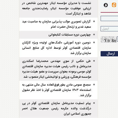
نشست با مدیران مؤسسه ایثار: مهمترین شاخص در
ارزیابی موفقیت مؤسسه ایثار، رضایت‌مندی جامعه
شاهد و ایثارگر است
گزارش تصویری موکب پذیرایی سازمان به مناسبت عید
سعید غدیر و ارتحال حضرت امام
چهارمین دوره مسابقات کتابخوانی
دومین دوره آموزشی «کمک‌های اولیه» ویژه کارکنان
سازمان اقتصادی کوثر توسط اداره کل منابع انسانی
سازمان برگزار شد
طی حکمی از سوی مهندس محمدرضا اسکندری
مدیرعامل و نائب رئیس هیئت مدیره سازمان اقتصادی
کوثر، موسی برموده بعنوان سرپرست و عضو هیئت مدیره
مؤسسه فرهنگی، ورزشی و توانبخشی ایثار منصوب شد
مجمع عمومی عادی بطور فوق‌العاده سال مالی منتهی به
اسفند‌ماه ۱۴۰۳ سازمان اقتصادی کوثر با اخذ نظر مقبول
برگزار شد.
پیام تسلیت مدیرعامل سازمان اقتصادی کوثر در پی
درگذشت والده مکرمه رئیس جمعیت هلال احمر
جمهوری اسلامی ایران