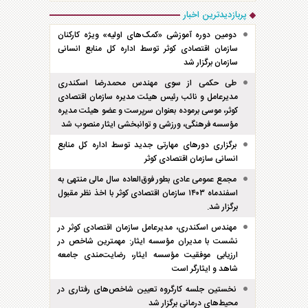
پربازدیدترین اخبار
دومین دوره آموزشی «کمک‌های اولیه» ویژه کارکنان
سازمان اقتصادی کوثر توسط اداره کل منابع انسانی
سازمان برگزار شد
طی حکمی از سوی مهندس محمدرضا اسکندری
مدیرعامل و نائب رئیس هیئت مدیره سازمان اقتصادی
کوثر، موسی برموده بعنوان سرپرست و عضو هیئت مدیره
مؤسسه فرهنگی، ورزشی و توانبخشی ایثار منصوب شد
برگزاری دور‌های مهارتی جدید توسط اداره کل منابع
انسانی سازمان اقتصادی کوثر
مجمع عمومی عادی بطور فوق‌العاده سال مالی منتهی به
اسفند‌ماه ۱۴۰۳ سازمان اقتصادی کوثر با اخذ نظر مقبول
برگزار شد.
مهندس اسکندری، مدیرعامل سازمان اقتصادی کوثر در
نشست با مدیران مؤسسه ایثار: مهمترین شاخص در
ارزیابی موفقیت مؤسسه ایثار، رضایت‌مندی جامعه
شاهد و ایثارگر است
نخستین جلسه کارگروه تعیین شاخص‌های رفتاری در
محیط‌های درمانی برگزار شد