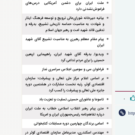
ملت ایران برای دشمن آمریکایی درس‌های
فراموش‌نشدنی دارد
بیانیه دبیرخانه شورای‌عالی ترویج و توسعه فرهنگ ایثار
و شهادت به مناسبت حماسه تاریخی تشییع، بدرقه و
تدفین قائد شهید امت و رهبر جهان اسلام
پیام مقام معظم رهبری به مناسبت تشییع آقای شهید
ایران
ویدیو/ بدرقه آقای شهید ایران، راهپیمایی اربعین
حسینی را برای مردم تداعی کرد
فراخوان سی و سومین اجلاس سراسری نماز
بر اساس اعلام مرکز ملی تعالی و پیشرفت؛ سازمان
اقتصادی کوثر، رتبه نخست مشارکت در هشتمین دوره
جایزه ملی تعالی و پیشرفت را کسب کرد
تاسوعا و عاشورای حسینی تسلیت و تعزیت باد
۰
متن پیام رهبر انقلاب اسلامی خطاب به ملت ایران
درباره تفاهم‌نامه رئیس‌جمهوران ایران و امریکا
اسامی برندگان چهارمین دوره مسابقات کتابخوانی
مهندس اسکندری، مدیرعامل سازمان اقتصادی کوثر در