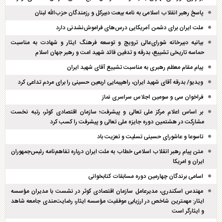
پاسخ رهبر انقلاب اسلامی به نامه بیعت دبیرکل و رزمندگان حزب‌الله لبنان
ملت ایران برای دشمن آمریکایی درس‌های فراموش‌نشدنی دارد
بیانیه دبیرخانه شورای‌عالی ترویج و توسعه فرهنگ ایثار و شهادت به مناسبت
حماسه تاریخی تشییع، بدرقه و تدفین قائد شهید امت و رهبر جهان اسلام
پیام مقام معظم رهبری به مناسبت تشییع آقای شهید ایران
ویدیو/ بدرقه آقای شهید ایران، راهپیمایی اربعین حسینی را برای مردم تداعی کرد
فراخوان سی و سومین اجلاس سراسری نماز
بر اساس اعلام مرکز ملی تعالی و پیشرفت؛ سازمان اقتصادی کوثر، رتبه نخست
مشارکت در هشتمین دوره جایزه ملی تعالی و پیشرفت را کسب کرد
تاسوعا و عاشورای حسینی تسلیت و تعزیت باد
متن پیام رهبر انقلاب اسلامی خطاب به ملت ایران درباره تفاهم‌نامه رئیس‌جمهوران
ایران و امریکا
اسامی برندگان چهارمین دوره مسابقات کتابخوانی
مهندس اسکندری، مدیرعامل سازمان اقتصادی کوثر در نشست با مدیران مؤسسه
ایثار: مهمترین شاخص در ارزیابی موفقیت مؤسسه ایثار، رضایت‌مندی جامعه شاهد
و ایثارگر است