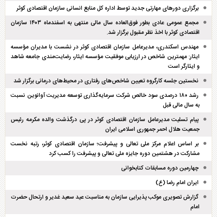
برگزاری دور‌های مهارتی جدید توسط اداره کل منابع انسانی سازمان اقتصادی کوثر
مجمع عمومی عادی بطور فوق‌العاده سال مالی منتهی به اسفند‌ماه ۱۴۰۳ سازمان
اقتصادی کوثر با اخذ نظر مقبول برگزار شد.
مهندس اسکندری، مدیرعامل سازمان اقتصادی کوثر در نشست با مدیران مؤسسه
ایثار: مهمترین شاخص در ارزیابی موفقیت مؤسسه ایثار، رضایت‌مندی جامعه شاهد
و ایثارگر است
نخستین جلسه کارگروه تعیین شاخص‌های رفتاری در محیط‌های درمانی برگزار شد
رشد ۱۸۰ درصدی سود خالص شرکت سرمایه‌گذاری توسعه مدیریت آوانوین نسبت
به سال مالی قبل
پیام تسلیت مدیرعامل سازمان اقتصادی کوثر در پی درگذشت والده مکرمه رئیس
جمعیت هلال احمر جمهوری اسلامی ایران
بر اساس اعلام مرکز ملی تعالی و پیشرفت؛ سازمان اقتصادی کوثر، رتبه نخست
مشارکت در هشتمین دوره جایزه ملی تعالی و پیشرفت را کسب کرد
چهارمین دوره مسابقات کتابخوانی
ایران امام رضا (ع)
گزارش تصویری موکب پذیرایی سازمان به مناسبت عید سعید غدیر و ارتحال حضرت
امام