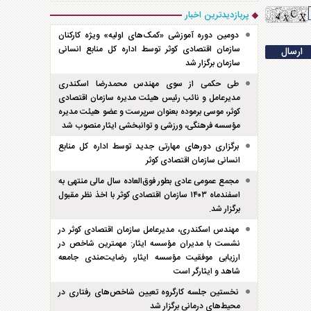
پربازدیدترین اخبار
دومین دوره آموزشی «کمک‌های اولیه» ویژه کارکنان
سازمان اقتصادی کوثر توسط اداره کل منابع انسانی
سازمان برگزار شد
طی حکمی از سوی مهندس محمدرضا اسکندری
مدیرعامل و نائب رئیس هیئت مدیره سازمان اقتصادی
کوثر، موسی برموده بعنوان سرپرست و عضو هیئت مدیره
مؤسسه فرهنگی، ورزشی و توانبخشی ایثار منصوب شد
برگزاری دور‌های مهارتی جدید توسط اداره کل منابع
انسانی سازمان اقتصادی کوثر
مجمع عمومی عادی بطور فوق‌العاده سال مالی منتهی به
اسفند‌ماه ۱۴۰۳ سازمان اقتصادی کوثر با اخذ نظر مقبول
برگزار شد.
مهندس اسکندری، مدیرعامل سازمان اقتصادی کوثر در
نشست با مدیران مؤسسه ایثار: مهمترین شاخص در
ارزیابی موفقیت مؤسسه ایثار، رضایت‌مندی جامعه
شاهد و ایثارگر است
نخستین جلسه کارگروه تعیین شاخص‌های رفتاری در
محیط‌های درمانی برگزار شد