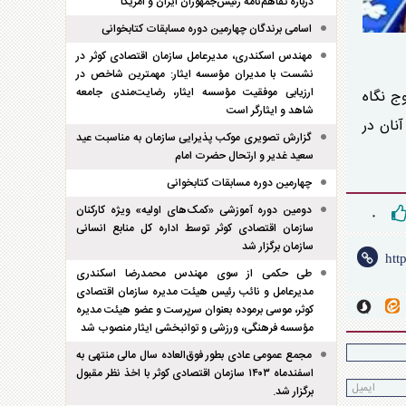
درباره تفاهم‌نامه رئیس‌جمهوران ایران و امریکا
اسامی برندگان چهارمین دوره مسابقات کتابخوانی
مهندس اسکندری، مدیرعامل سازمان اقتصادی کوثر در
نشست با مدیران مؤسسه ایثار: مهمترین شاخص در
ارزیابی موفقیت مؤسسه ایثار، رضایت‌مندی جامعه
ج نگاه
شاهد و ایثارگر است
نان در
گزارش تصویری موکب پذیرایی سازمان به مناسبت عید
سعید غدیر و ارتحال حضرت امام
چهارمین دوره مسابقات کتابخوانی
دومین دوره آموزشی «کمک‌های اولیه» ویژه کارکنان
۰
سازمان اقتصادی کوثر توسط اداره کل منابع انسانی
سازمان برگزار شد
طی حکمی از سوی مهندس محمدرضا اسکندری
مدیرعامل و نائب رئیس هیئت مدیره سازمان اقتصادی
کوثر، موسی برموده بعنوان سرپرست و عضو هیئت مدیره
مؤسسه فرهنگی، ورزشی و توانبخشی ایثار منصوب شد
مجمع عمومی عادی بطور فوق‌العاده سال مالی منتهی به
اسفند‌ماه ۱۴۰۳ سازمان اقتصادی کوثر با اخذ نظر مقبول
برگزار شد.