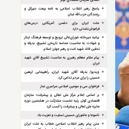
انسانی سازمان اقتصادی کوثر
پاسخ رهبر انقلاب اسلامی به نامه بیعت دبیرکل و
رزمندگان حزب‌الله لبنان
ملت ایران برای دشمن آمریکایی درس‌های
فراموش‌نشدنی دارد
بیانیه دبیرخانه شورای‌عالی ترویج و توسعه فرهنگ ایثار
و شهادت به مناسبت حماسه تاریخی تشییع، بدرقه و
تدفین قائد شهید امت و رهبر جهان اسلام
پیام مقام معظم رهبری به مناسبت تشییع آقای شهید
ایران
ویدیو/ بدرقه آقای شهید ایران، راهپیمایی اربعین
حسینی را برای مردم تداعی کرد
فراخوان سی و سومین اجلاس سراسری نماز
بر اساس اعلام مرکز ملی تعالی و پیشرفت؛ سازمان
اقتصادی کوثر، رتبه نخست مشارکت در هشتمین دوره
جایزه ملی تعالی و پیشرفت را کسب کرد
تاسوعا و عاشورای حسینی تسلیت و تعزیت باد
متن پیام رهبر انقلاب اسلامی خطاب به ملت ایران