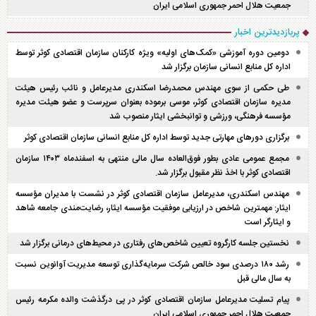
جمعیت هلال احمر جمهوری اسلامی ایران
پربازدیدترین اخبار
دومین دوره آموزشی «کمک‌های اولیه» ویژه کارکنان سازمان اقتصادی کوثر توسط
اداره کل منابع انسانی سازمان برگزار شد
طی حکمی از سوی مهندس محمدرضا اسکندری مدیرعامل و نائب رئیس هیئت
مدیره سازمان اقتصادی کوثر، موسی برموده بعنوان سرپرست و عضو هیئت مدیره
مؤسسه فرهنگی، ورزشی و توانبخشی ایثار منصوب شد
برگزاری دور‌های مهارتی جدید توسط اداره کل منابع انسانی سازمان اقتصادی کوثر
مجمع عمومی عادی بطور فوق‌العاده سال مالی منتهی به اسفند‌ماه ۱۴۰۳ سازمان
اقتصادی کوثر با اخذ نظر مقبول برگزار شد.
مهندس اسکندری، مدیرعامل سازمان اقتصادی کوثر در نشست با مدیران مؤسسه
ایثار: مهمترین شاخص در ارزیابی موفقیت مؤسسه ایثار، رضایت‌مندی جامعه شاهد
و ایثارگر است
نخستین جلسه کارگروه تعیین شاخص‌های رفتاری در محیط‌های درمانی برگزار شد
رشد ۱۸۰ درصدی سود خالص شرکت سرمایه‌گذاری توسعه مدیریت آوانوین نسبت
به سال مالی قبل
پیام تسلیت مدیرعامل سازمان اقتصادی کوثر در پی درگذشت والده مکرمه رئیس
جمعیت هلال احمر جمهوری اسلامی ایران