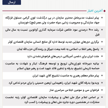
آخرین اخبار
پیام تسلیت مدیرعامل محترم سازمان در پی درگذشت ابوی گرامی مسئول قرارگاه
جهاد سازندگی و محرومیت زدایی سپاه حضرت ولی عصر (عج) خوزستان
رشد ۴۰۰ درصدی سود خالص شرکت سرمایه گذاری آوانوین نسبت به سال مالی
قبل
برگزاری دور‌های مهارتی جدید توسط اداره کل منابع انسانی سازمان اقتصادی کوثر
پاسخ رهبر انقلاب اسلامی به نامه بیعت دبیرکل و رزمندگان حزب‌الله لبنان
ملت ایران برای دشمن آمریکایی درس‌های فراموش‌نشدنی دارد
بیانیه دبیرخانه شورای‌عالی ترویج و توسعه فرهنگ ایثار و شهادت به مناسبت
حماسه تاریخی تشییع، بدرقه و تدفین قائد شهید امت و رهبر جهان اسلام
پیام مقام معظم رهبری به مناسبت تشییع آقای شهید ایران
ویدیو/ بدرقه آقای شهید ایران، راهپیمایی اربعین حسینی را برای مردم تداعی کرد
فراخوان سی و سومین اجلاس سراسری نماز
بر اساس اعلام مرکز ملی تعالی و پیشرفت؛ سازمان اقتصادی کوثر، رتبه نخست
مشارکت در هشتمین دوره جایزه ملی تعالی و پیشرفت را کسب کرد