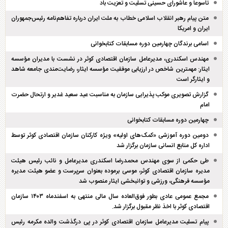
تاسوعا و عاشورای حسینی تسلیت و تعزیت باد
متن پیام رهبر انقلاب اسلامی خطاب به ملت ایران درباره تفاهم‌نامه رئیس‌جمهوران
ایران و امریکا
اسامی برندگان چهارمین دوره مسابقات کتابخوانی
مهندس اسکندری، مدیرعامل سازمان اقتصادی کوثر در نشست با مدیران مؤسسه
ایثار: مهمترین شاخص در ارزیابی موفقیت مؤسسه ایثار، رضایت‌مندی جامعه شاهد
و ایثارگر است
گزارش تصویری موکب پذیرایی سازمان به مناسبت عید سعید غدیر و ارتحال حضرت
امام
چهارمین دوره مسابقات کتابخوانی
دومین دوره آموزشی «کمک‌های اولیه» ویژه کارکنان سازمان اقتصادی کوثر توسط
اداره کل منابع انسانی سازمان برگزار شد
طی حکمی از سوی مهندس محمدرضا اسکندری مدیرعامل و نائب رئیس هیئت
مدیره سازمان اقتصادی کوثر، موسی برموده بعنوان سرپرست و عضو هیئت مدیره
مؤسسه فرهنگی، ورزشی و توانبخشی ایثار منصوب شد
مجمع عمومی عادی بطور فوق‌العاده سال مالی منتهی به اسفند‌ماه ۱۴۰۳ سازمان
اقتصادی کوثر با اخذ نظر مقبول برگزار شد.
پیام تسلیت مدیرعامل سازمان اقتصادی کوثر در پی درگذشت والده مکرمه رئیس