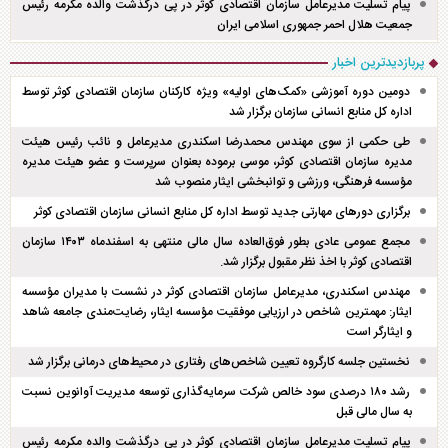
پیام تسلیت مدیرعامل سازمان اقتصادی کوثر در پی درگذشت والده مکرمه رئیس
جمعیت هلال احمر جمهوری اسلامی ایران
پربازدیدترین اخبار
دومین دوره آموزشی «کمک‌های اولیه» ویژه کارکنان سازمان اقتصادی کوثر توسط
اداره کل منابع انسانی سازمان برگزار شد
طی حکمی از سوی مهندس محمدرضا اسکندری مدیرعامل و نائب رئیس هیئت
مدیره سازمان اقتصادی کوثر، موسی برموده بعنوان سرپرست و عضو هیئت مدیره
مؤسسه فرهنگی، ورزشی و توانبخشی ایثار منصوب شد
برگزاری دور‌های مهارتی جدید توسط اداره کل منابع انسانی سازمان اقتصادی کوثر
مجمع عمومی عادی بطور فوق‌العاده سال مالی منتهی به اسفند‌ماه ۱۴۰۳ سازمان
اقتصادی کوثر با اخذ نظر مقبول برگزار شد.
مهندس اسکندری، مدیرعامل سازمان اقتصادی کوثر در نشست با مدیران مؤسسه
ایثار: مهمترین شاخص در ارزیابی موفقیت مؤسسه ایثار، رضایت‌مندی جامعه شاهد
و ایثارگر است
نخستین جلسه کارگروه تعیین شاخص‌های رفتاری در محیط‌های درمانی برگزار شد
رشد ۱۸۰ درصدی سود خالص شرکت سرمایه‌گذاری توسعه مدیریت آوانوین نسبت
به سال مالی قبل
پیام تسلیت مدیرعامل سازمان اقتصادی کوثر در پی درگذشت والده مکرمه رئیس