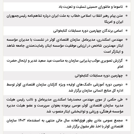
تاسوعا و عاشورای حسینی تسلیت و تعزیت باد
متن پیام رهبر انقلاب اسلامی خطاب به ملت ایران درباره تفاهم‌نامه رئیس‌جمهوران
ایران و امریکا
اسامی برندگان چهارمین دوره مسابقات کتابخوانی
مهندس اسکندری، مدیرعامل سازمان اقتصادی کوثر در نشست با مدیران مؤسسه
ایثار: مهمترین شاخص در ارزیابی موفقیت مؤسسه ایثار، رضایت‌مندی جامعه شاهد
و ایثارگر است
گزارش تصویری موکب پذیرایی سازمان به مناسبت عید سعید غدیر و ارتحال حضرت
امام
چهارمین دوره مسابقات کتابخوانی
دومین دوره آموزشی «کمک‌های اولیه» ویژه کارکنان سازمان اقتصادی کوثر توسط
اداره کل منابع انسانی سازمان برگزار شد
طی حکمی از سوی مهندس محمدرضا اسکندری مدیرعامل و نائب رئیس هیئت
مدیره سازمان اقتصادی کوثر، موسی برموده بعنوان سرپرست و عضو هیئت مدیره
مؤسسه فرهنگی، ورزشی و توانبخشی ایثار منصوب شد
مجمع عمومی عادی بطور فوق‌العاده سال مالی منتهی به اسفند‌ماه ۱۴۰۳ سازمان
اقتصادی کوثر با اخذ نظر مقبول برگزار شد.