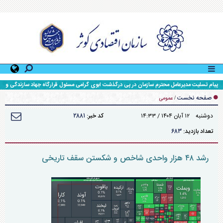
پیام تسلیت مدیرعامل محترم سازمان در پی درگذشت ابوی گرامی مسئول قرارگاه جهاد سازندگی و
محرومیت زدایی سپاه حضرت ولی عصر (عج) خوزستان
صفحه نخست
/
عمومی
۲۸۸۱
دوشنبه ۱۲ آبان ۱۴۰۴ / ۱۴:۳۳
کد خبر:
۶۸۳
تعداد بازدید:
رشد ۴۸ هزار واحدی شاخص و شکستن سقف تاریخی