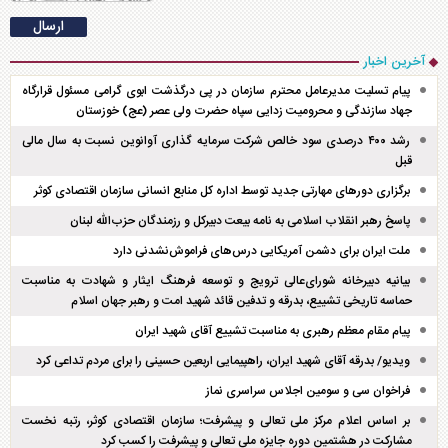
آخرین اخبار
پیام تسلیت مدیرعامل محترم سازمان در پی درگذشت ابوی گرامی مسئول قرارگاه
جهاد سازندگی و محرومیت زدایی سپاه حضرت ولی عصر (عج) خوزستان
رشد ۴۰۰ درصدی سود خالص شرکت سرمایه گذاری آوانوین نسبت به سال مالی
قبل
برگزاری دور‌های مهارتی جدید توسط اداره کل منابع انسانی سازمان اقتصادی کوثر
پاسخ رهبر انقلاب اسلامی به نامه بیعت دبیرکل و رزمندگان حزب‌الله لبنان
ملت ایران برای دشمن آمریکایی درس‌های فراموش‌نشدنی دارد
بیانیه دبیرخانه شورای‌عالی ترویج و توسعه فرهنگ ایثار و شهادت به مناسبت
حماسه تاریخی تشییع، بدرقه و تدفین قائد شهید امت و رهبر جهان اسلام
پیام مقام معظم رهبری به مناسبت تشییع آقای شهید ایران
ویدیو/ بدرقه آقای شهید ایران، راهپیمایی اربعین حسینی را برای مردم تداعی کرد
فراخوان سی و سومین اجلاس سراسری نماز
بر اساس اعلام مرکز ملی تعالی و پیشرفت؛ سازمان اقتصادی کوثر، رتبه نخست
مشارکت در هشتمین دوره جایزه ملی تعالی و پیشرفت را کسب کرد