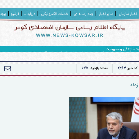
اخبار سازمان
سایر اخبار
چند رسانه ای
خدمات الکترونیکی
درباره ما
آرشیو
پیون
هاد سازندگی و محرومیت زدایی سپاه حضرت ولی عصر (عج) خوزستان
۶۷۵
۲۸۹۳
کد خبر:
تعداد بازدید:
زدند