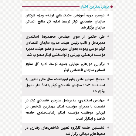
پربازدیدترین اخبار
دومین دوره آموزشی «کمک‌های اولیه» ویژه کارکنان
سازمان اقتصادی کوثر توسط اداره کل منابع انسانی
سازمان برگزار شد
طی حکمی از سوی مهندس محمدرضا اسکندری
مدیرعامل و نائب رئیس هیئت مدیره سازمان اقتصادی
کوثر، موسی برموده بعنوان سرپرست و عضو هیئت مدیره
مؤسسه فرهنگی، ورزشی و توانبخشی ایثار منصوب شد
برگزاری دور‌های مهارتی جدید توسط اداره کل منابع
انسانی سازمان اقتصادی کوثر
مجمع عمومی عادی بطور فوق‌العاده سال مالی منتهی به
اسفند‌ماه ۱۴۰۳ سازمان اقتصادی کوثر با اخذ نظر مقبول
برگزار شد.
مهندس اسکندری، مدیرعامل سازمان اقتصادی کوثر در
نشست با مدیران مؤسسه ایثار: مهمترین شاخص در
ارزیابی موفقیت مؤسسه ایثار، رضایت‌مندی جامعه
شاهد و ایثارگر است
نخستین جلسه کارگروه تعیین شاخص‌های رفتاری در
محیط‌های درمانی برگزار شد