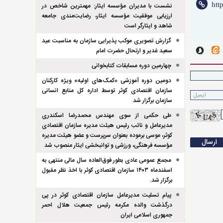
نشست با مدیران مؤسسه ایثار: مهمترین شاخص در
ارزیابی موفقیت مؤسسه ایثار، رضایت‌مندی جامعه
شاهد و ایثارگر است
گزارش تصویری موکب پذیرایی سازمان به مناسبت عید
سعید غدیر و ارتحال حضرت امام
چهارمین دوره مسابقات کتابخوانی
دومین دوره آموزشی «کمک‌های اولیه» ویژه کارکنان
سازمان اقتصادی کوثر توسط اداره کل منابع انسانی
سازمان برگزار شد
طی حکمی از سوی مهندس محمدرضا اسکندری
مدیرعامل و نائب رئیس هیئت مدیره سازمان اقتصادی
کوثر، موسی برموده بعنوان سرپرست و عضو هیئت مدیره
مؤسسه فرهنگی، ورزشی و توانبخشی ایثار منصوب شد
مجمع عمومی عادی بطور فوق‌العاده سال مالی منتهی به
اسفند‌ماه ۱۴۰۳ سازمان اقتصادی کوثر با اخذ نظر مقبول
برگزار شد.
پیام تسلیت مدیرعامل سازمان اقتصادی کوثر در پی
درگذشت والده مکرمه رئیس جمعیت هلال احمر
جمهوری اسلامی ایران