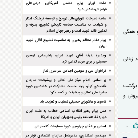
ملت ایران برای دشمن آمریکایی درس‌های
فراموش‌نشدنی دارد
بیانیه دبیرخانه شورای‌عالی ترویج و توسعه فرهنگ ایثار
و شهادت به مناسبت حماسه تاریخی تشییع، بدرقه و
و همگی
تدفین قائد شهید امت و رهبر جهان اسلام
پیام مقام معظم رهبری به مناسبت تشییع آقای شهید
ایران
ویدیو/ بدرقه آقای شهید ایران، راهپیمایی اربعین
 زبانی
حسینی را برای مردم تداعی کرد
فراخوان سی و سومین اجلاس سراسری نماز
بر اساس اعلام مرکز ملی تعالی و پیشرفت؛ سازمان
 برگشت
اقتصادی کوثر، رتبه نخست مشارکت در هشتمین دوره
جایزه ملی تعالی و پیشرفت را کسب کرد
رونی و
تاسوعا و عاشورای حسینی تسلیت و تعزیت باد
متن پیام رهبر انقلاب اسلامی خطاب به ملت ایران
درباره تفاهم‌نامه رئیس‌جمهوران ایران و امریکا
اسامی برندگان چهارمین دوره مسابقات کتابخوانی
۰
مهندس اسکندری، مدیرعامل سازمان اقتصادی کوثر در