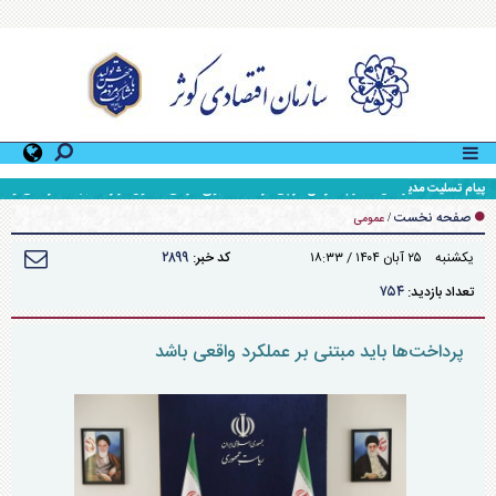
پیام تسلیت مدیرعامل محترم سازمان در پی درگذشت ابوی گرامی مسئول قرارگاه جهاد سازندگی و
محرومیت زدایی سپاه حضرت ولی عصر (عج) خوزستان
صفحه نخست
/
عمومی
۲۸۹۹
يکشنبه ۲۵ آبان ۱۴۰۴ / ۱۸:۳۳
کد خبر:
۷۵۴
تعداد بازدید:
پرداخت‌ها باید مبتنی بر عملکرد واقعی باشد