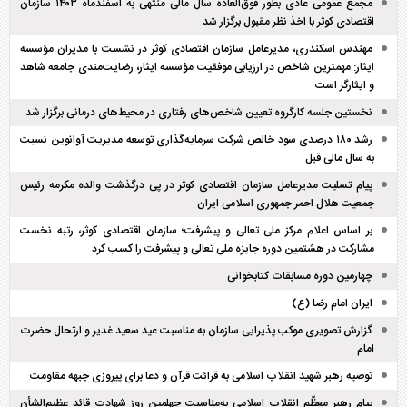
مجمع عمومی عادی بطور فوق‌العاده سال مالی منتهی به اسفند‌ماه ۱۴۰۳ سازمان
اقتصادی کوثر با اخذ نظر مقبول برگزار شد.
مهندس اسکندری، مدیرعامل سازمان اقتصادی کوثر در نشست با مدیران مؤسسه
ایثار: مهمترین شاخص در ارزیابی موفقیت مؤسسه ایثار، رضایت‌مندی جامعه شاهد
و ایثارگر است
نخستین جلسه کارگروه تعیین شاخص‌های رفتاری در محیط‌های درمانی برگزار شد
رشد ۱۸۰ درصدی سود خالص شرکت سرمایه‌گذاری توسعه مدیریت آوانوین نسبت
به سال مالی قبل
پیام تسلیت مدیرعامل سازمان اقتصادی کوثر در پی درگذشت والده مکرمه رئیس
جمعیت هلال احمر جمهوری اسلامی ایران
بر اساس اعلام مرکز ملی تعالی و پیشرفت؛ سازمان اقتصادی کوثر، رتبه نخست
مشارکت در هشتمین دوره جایزه ملی تعالی و پیشرفت را کسب کرد
چهارمین دوره مسابقات کتابخوانی
ایران امام رضا (ع)
گزارش تصویری موکب پذیرایی سازمان به مناسبت عید سعید غدیر و ارتحال حضرت
امام
توصیه رهبر شهید انقلاب اسلامی به قرائت قرآن و دعا برای پیروزی جبهه مقاومت
پیام رهبر معظّم انقلاب اسلامی به‌مناسبت چهلمین روز شهادت قائد عظیم‌الشأن