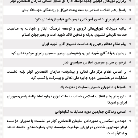
برگزاری دور‌های مهارتی جدید توسط اداره کل منابع انسانی سازمان اقتصادی کوثر
پاسخ رهبر انقلاب اسلامی به نامه بیعت دبیرکل و رزمندگان حزب‌الله لبنان
ملت ایران برای دشمن آمریکایی درس‌های فراموش‌نشدنی دارد
بیانیه دبیرخانه شورای‌عالی ترویج و توسعه فرهنگ ایثار و شهادت به مناسبت
حماسه تاریخی تشییع، بدرقه و تدفین قائد شهید امت و رهبر جهان اسلام
پیام مقام معظم رهبری به مناسبت تشییع آقای شهید ایران
ویدیو/ بدرقه آقای شهید ایران، راهپیمایی اربعین حسینی را برای مردم تداعی کرد
فراخوان سی و سومین اجلاس سراسری نماز
بر اساس اعلام مرکز ملی تعالی و پیشرفت؛ سازمان اقتصادی کوثر، رتبه نخست
مشارکت در هشتمین دوره جایزه ملی تعالی و پیشرفت را کسب کرد
تاسوعا و عاشورای حسینی تسلیت و تعزیت باد
متن پیام رهبر انقلاب اسلامی خطاب به ملت ایران درباره تفاهم‌نامه رئیس‌جمهوران
ایران و امریکا
اسامی برندگان چهارمین دوره مسابقات کتابخوانی
مهندس اسکندری، مدیرعامل سازمان اقتصادی کوثر در نشست با مدیران مؤسسه
ایثار: مهمترین شاخص در ارزیابی موفقیت مؤسسه ایثار، رضایت‌مندی جامعه شاهد
و ایثارگر است