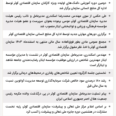
دومین دوره آموزشی «کمک‌های اولیه» ویژه کارکنان سازمان اقتصادی کوثر توسط
اداره کل منابع انسانی سازمان برگزار شد
طی حکمی از سوی مهندس محمدرضا اسکندری مدیرعامل و نائب رئیس هیئت
مدیره سازمان اقتصادی کوثر، موسی برموده بعنوان سرپرست و عضو هیئت مدیره
مؤسسه فرهنگی، ورزشی و توانبخشی ایثار منصوب شد
برگزاری دور‌های مهارتی جدید توسط اداره کل منابع انسانی سازمان اقتصادی کوثر
مجمع عمومی عادی بطور فوق‌العاده سال مالی منتهی به اسفند‌ماه ۱۴۰۳ سازمان
اقتصادی کوثر با اخذ نظر مقبول برگزار شد.
مهندس اسکندری، مدیرعامل سازمان اقتصادی کوثر در نشست با مدیران مؤسسه
ایثار: مهمترین شاخص در ارزیابی موفقیت مؤسسه ایثار، رضایت‌مندی جامعه شاهد
و ایثارگر است
نخستین جلسه کارگروه تعیین شاخص‌های رفتاری در محیط‌های درمانی برگزار شد
رشد ۱۸۰ درصدی سود خالص شرکت سرمایه‌گذاری توسعه مدیریت آوانوین نسبت
به سال مالی قبل
پیام تسلیت مدیرعامل سازمان اقتصادی کوثر در پی درگذشت والده مکرمه رئیس
جمعیت هلال احمر جمهوری اسلامی ایران
بر اساس اعلام مرکز ملی تعالی و پیشرفت؛ سازمان اقتصادی کوثر، رتبه نخست
مشارکت در هشتمین دوره جایزه ملی تعالی و پیشرفت را کسب کرد