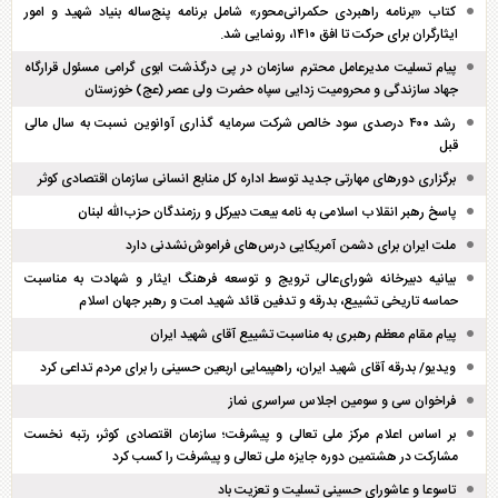
کتاب «برنامه راهبردی حکمرانی‌محور» شامل برنامه پنج‌ساله بنیاد شهید و امور
ایثارگران برای حرکت تا افق ۱۴۱۰، رونمایی شد.
پیام تسلیت مدیرعامل محترم سازمان در پی درگذشت ابوی گرامی مسئول قرارگاه
جهاد سازندگی و محرومیت زدایی سپاه حضرت ولی عصر (عج) خوزستان
رشد ۴۰۰ درصدی سود خالص شرکت سرمایه گذاری آوانوین نسبت به سال مالی
قبل
برگزاری دور‌های مهارتی جدید توسط اداره کل منابع انسانی سازمان اقتصادی کوثر
پاسخ رهبر انقلاب اسلامی به نامه بیعت دبیرکل و رزمندگان حزب‌الله لبنان
ملت ایران برای دشمن آمریکایی درس‌های فراموش‌نشدنی دارد
بیانیه دبیرخانه شورای‌عالی ترویج و توسعه فرهنگ ایثار و شهادت به مناسبت
حماسه تاریخی تشییع، بدرقه و تدفین قائد شهید امت و رهبر جهان اسلام
پیام مقام معظم رهبری به مناسبت تشییع آقای شهید ایران
ویدیو/ بدرقه آقای شهید ایران، راهپیمایی اربعین حسینی را برای مردم تداعی کرد
فراخوان سی و سومین اجلاس سراسری نماز
بر اساس اعلام مرکز ملی تعالی و پیشرفت؛ سازمان اقتصادی کوثر، رتبه نخست
مشارکت در هشتمین دوره جایزه ملی تعالی و پیشرفت را کسب کرد
تاسوعا و عاشورای حسینی تسلیت و تعزیت باد