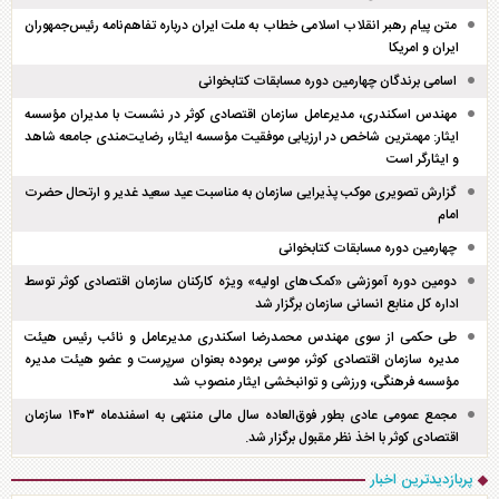
متن پیام رهبر انقلاب اسلامی خطاب به ملت ایران درباره تفاهم‌نامه رئیس‌جمهوران
ایران و امریکا
اسامی برندگان چهارمین دوره مسابقات کتابخوانی
مهندس اسکندری، مدیرعامل سازمان اقتصادی کوثر در نشست با مدیران مؤسسه
ایثار: مهمترین شاخص در ارزیابی موفقیت مؤسسه ایثار، رضایت‌مندی جامعه شاهد
و ایثارگر است
گزارش تصویری موکب پذیرایی سازمان به مناسبت عید سعید غدیر و ارتحال حضرت
امام
چهارمین دوره مسابقات کتابخوانی
دومین دوره آموزشی «کمک‌های اولیه» ویژه کارکنان سازمان اقتصادی کوثر توسط
اداره کل منابع انسانی سازمان برگزار شد
طی حکمی از سوی مهندس محمدرضا اسکندری مدیرعامل و نائب رئیس هیئت
مدیره سازمان اقتصادی کوثر، موسی برموده بعنوان سرپرست و عضو هیئت مدیره
مؤسسه فرهنگی، ورزشی و توانبخشی ایثار منصوب شد
مجمع عمومی عادی بطور فوق‌العاده سال مالی منتهی به اسفند‌ماه ۱۴۰۳ سازمان
اقتصادی کوثر با اخذ نظر مقبول برگزار شد.
پربازدیدترین اخبار