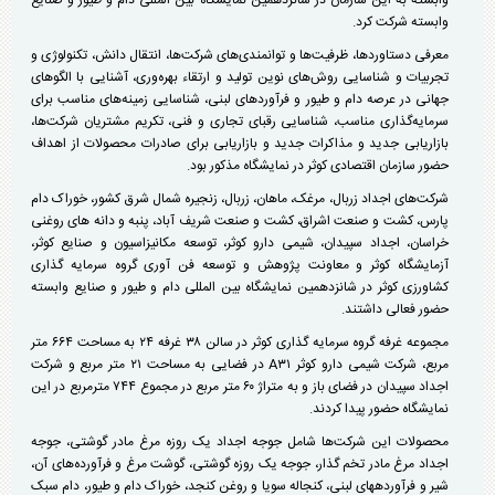
وابسته به این سازمان در شانزدهمین نمایشگاه بین المللی دام و طیور و صنایع
وابسته شرکت کرد.
معرفی دستاوردها، ظرفیت‌ها و توانمندی‌
های شرکت‌ها، انتقال دانش، تکنولوژی و
تجربیات و شناسایی روش‌های نوین تولید و ارتقاء بهره‌وری، آشنایی با الگوهای
جهانی در عرصه دام و طیور و فرآوردهای لبنی، شناسایی زمینه‌های مناسب برای
سرمایه‌گذاری مناسب، شناسایی رقبای تجاری و فنی، تکریم مشتریان شرکت‌ها،
بازاریابی جدید و مذاکرات جدید و بازاریابی برای صادرات محصولات از اهداف
حضور سازمان اقتصادی کوثر در نمایشگاه مذکور بود.
شرکت‌های اجداد زربال، مرغک، ماهان، زربال، زنجیره شمال شرق کشور، خوراک دام
پارس، کشت و صنعت اشراق، کشت و صنعت شریف آباد، پنبه و دانه های روغنی
خراسان، اجداد سپیدان، شیمی دارو کوثر، توسعه مکانیزاسیون و صنایع کوثر،
آزمایشگاه کوثر و معاونت پژوهش و توسعه فن آوری گروه سرمایه گذاری
کشاورزی کوثر در شانزدهمین نمایشگاه بین المللی دام و طیور و صنایع وابسته
حضور فعالی داشتند.
مجموعه غرفه گروه سرمایه گذاری کوثر در سالن ۳۸ غرفه ۲۴ به مساحت ۶۶۴ متر
مربع، شرکت شیمی دارو کوثر
A۳۱
در فضایی به مساحت ۲۱ متر مربع و شرکت
اجداد سپیدان در فضای باز و به متراژ ۶۰ متر مربع در مجموع ۷۴۴ مترمربع در این
نمایشگاه حضور پیدا کردند.
محصولات این شرکت‌ها شامل جوجه اجداد یک روزه مرغ مادر گوشتی، جوجه
اجداد مرغ مادر تخم گذار، جوجه یک روزه گوشتی، گوشت مرغ و فرآورده‌های آن،
شیر و فرآورده­های لبنی، کنجاله سویا و روغن کنجد، خوراک دام و طیور، دام سبک