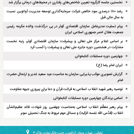
نخستین جلسه کارگروه تعیین شاخص‌های رفتاری در محیط‌های درمانی برگزار شد
رشد ۱۸۰ درصدی سود خالص شرکت سرمایه‌گذاری توسعه مدیریت آوانوین نسبت
به سال مالی قبل
پیام تسلیت مدیرعامل سازمان اقتصادی کوثر در پی درگذشت والده مکرمه رئیس
جمعیت هلال احمر جمهوری اسلامی ایران
بر اساس اعلام مرکز ملی تعالی و پیشرفت؛ سازمان اقتصادی کوثر، رتبه نخست
مشارکت در هشتمین دوره جایزه ملی تعالی و پیشرفت را کسب کرد
چهارمین دوره مسابقات کتابخوانی
ایران امام رضا (ع)
گزارش تصویری موکب پذیرایی سازمان به مناسبت عید سعید غدیر و ارتحال حضرت
امام
توصیه رهبر شهید انقلاب اسلامی به قرائت قرآن و دعا برای پیروزی جبهه مقاومت
اسامی برندگان چهارمین دوره مسابقات کتابخوانی
پیام رهبر معظّم انقلاب اسلامی به‌مناسبت چهلمین روز شهادت قائد عظیم‌الشأن
انقلاب (قدّس الله نفسه الزکیه) و مسائل مهم مربوط به جنگ تحمیلی سوم
نشانی: تهران، میدان آرژانتین، جنب بانک ملت، پلاک ۳