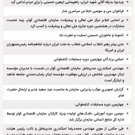
ویدیو/ بدرقه آقای شهید ایران، راهپیمایی اربعین حسینی را برای مردم تداعی کرد
فراخوان سی و سومین اجلاس سراسری نماز
بر اساس اعلام مرکز ملی تعالی و پیشرفت؛ سازمان اقتصادی کوثر، رتبه نخست
مشارکت در هشتمین دوره جایزه ملی تعالی و پیشرفت را کسب کرد
تاسوعا و عاشورای حسینی تسلیت و تعزیت باد
متن پیام رهبر انقلاب اسلامی خطاب به ملت ایران درباره تفاهم‌نامه رئیس‌جمهوران
ایران و امریکا
اسامی برندگان چهارمین دوره مسابقات کتابخوانی
مهندس اسکندری، مدیرعامل سازمان اقتصادی کوثر در نشست با مدیران مؤسسه
ایثار: مهمترین شاخص در ارزیابی موفقیت مؤسسه ایثار، رضایت‌مندی جامعه شاهد
و ایثارگر است
گزارش تصویری موکب پذیرایی سازمان به مناسبت عید سعید غدیر و ارتحال حضرت
امام
چهارمین دوره مسابقات کتابخوانی
دومین دوره آموزشی «کمک‌های اولیه» ویژه کارکنان سازمان اقتصادی کوثر توسط
اداره کل منابع انسانی سازمان برگزار شد
طی حکمی از سوی مهندس محمدرضا اسکندری مدیرعامل و نائب رئیس هیئت
مدیره سازمان اقتصادی کوثر، موسی برموده بعنوان سرپرست و عضو هیئت مدیره