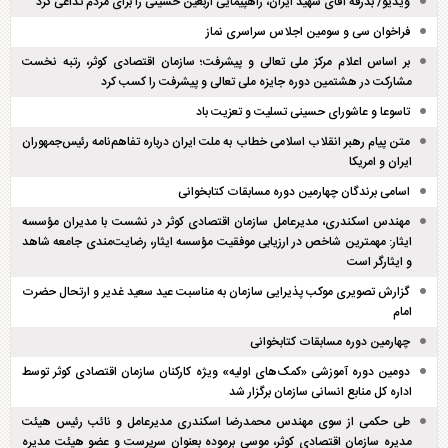
ویدیو/ بدرقه آقای شهید ایران، راهپیمایی اربعین حسینی را برای مردم تداعی کرد
فراخوان سی و سومین اجلاس سراسری نماز
بر اساس اعلام مرکز ملی تعالی و پیشرفت؛ سازمان اقتصادی کوثر، رتبه نخست
مشارکت در هشتمین دوره جایزه ملی تعالی و پیشرفت را کسب کرد
تاسوعا و عاشورای حسینی تسلیت و تعزیت باد
متن پیام رهبر انقلاب اسلامی خطاب به ملت ایران درباره تفاهم‌نامه رئیس‌جمهوران
ایران و امریکا
اسامی برندگان چهارمین دوره مسابقات کتابخوانی
مهندس اسکندری، مدیرعامل سازمان اقتصادی کوثر در نشست با مدیران مؤسسه
ایثار: مهمترین شاخص در ارزیابی موفقیت مؤسسه ایثار، رضایت‌مندی جامعه شاهد
و ایثارگر است
گزارش تصویری موکب پذیرایی سازمان به مناسبت عید سعید غدیر و ارتحال حضرت
امام
چهارمین دوره مسابقات کتابخوانی
دومین دوره آموزشی «کمک‌های اولیه» ویژه کارکنان سازمان اقتصادی کوثر توسط
اداره کل منابع انسانی سازمان برگزار شد
طی حکمی از سوی مهندس محمدرضا اسکندری مدیرعامل و نائب رئیس هیئت
مدیره سازمان اقتصادی کوثر، موسی برموده بعنوان سرپرست و عضو هیئت مدیره