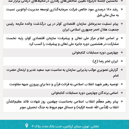
نخستین جلسه کارگروه تعیین شاخص‌های رفتاری در محیط‌های درمانی برگزار شد
رشد ۱۸۰ درصدی سود خالص شرکت سرمایه‌گذاری توسعه مدیریت آوانوین نسبت
به سال مالی قبل
پیام تسلیت مدیرعامل سازمان اقتصادی کوثر در پی درگذشت والده مکرمه رئیس
جمعیت هلال احمر جمهوری اسلامی ایران
بر اساس اعلام مرکز ملی تعالی و پیشرفت؛ سازمان اقتصادی کوثر، رتبه نخست
مشارکت در هشتمین دوره جایزه ملی تعالی و پیشرفت را کسب کرد
چهارمین دوره مسابقات کتابخوانی
ایران امام رضا (ع)
گزارش تصویری موکب پذیرایی سازمان به مناسبت عید سعید غدیر و ارتحال حضرت
امام
توصیه رهبر شهید انقلاب اسلامی به قرائت قرآن و دعا برای پیروزی جبهه مقاومت
اسامی برندگان چهارمین دوره مسابقات کتابخوانی
پیام رهبر معظّم انقلاب اسلامی به‌مناسبت چهلمین روز شهادت قائد عظیم‌الشأن
انقلاب (قدّس الله نفسه الزکیه) و مسائل مهم مربوط به جنگ تحمیلی سوم
نشانی: تهران، میدان آرژانتین، جنب بانک ملت، پلاک ۳