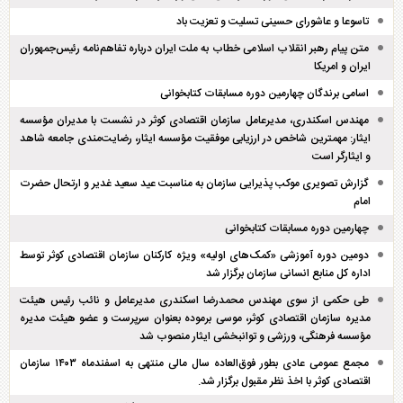
تاسوعا و عاشورای حسینی تسلیت و تعزیت باد
متن پیام رهبر انقلاب اسلامی خطاب به ملت ایران درباره تفاهم‌نامه رئیس‌جمهوران
ایران و امریکا
اسامی برندگان چهارمین دوره مسابقات کتابخوانی
مهندس اسکندری، مدیرعامل سازمان اقتصادی کوثر در نشست با مدیران مؤسسه
ایثار: مهمترین شاخص در ارزیابی موفقیت مؤسسه ایثار، رضایت‌مندی جامعه شاهد
و ایثارگر است
گزارش تصویری موکب پذیرایی سازمان به مناسبت عید سعید غدیر و ارتحال حضرت
امام
چهارمین دوره مسابقات کتابخوانی
دومین دوره آموزشی «کمک‌های اولیه» ویژه کارکنان سازمان اقتصادی کوثر توسط
اداره کل منابع انسانی سازمان برگزار شد
طی حکمی از سوی مهندس محمدرضا اسکندری مدیرعامل و نائب رئیس هیئت
مدیره سازمان اقتصادی کوثر، موسی برموده بعنوان سرپرست و عضو هیئت مدیره
مؤسسه فرهنگی، ورزشی و توانبخشی ایثار منصوب شد
مجمع عمومی عادی بطور فوق‌العاده سال مالی منتهی به اسفند‌ماه ۱۴۰۳ سازمان
اقتصادی کوثر با اخذ نظر مقبول برگزار شد.