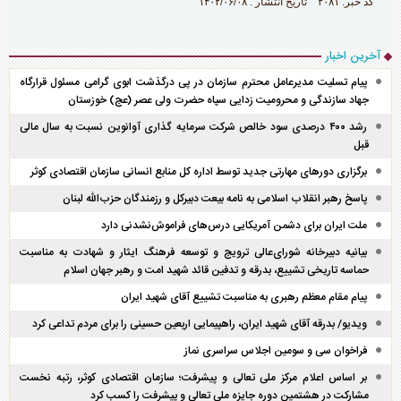
کد خبر: ۲۰۸۱ تاریخ انتشار : ۱۴۰۲/۰۶/۰۸
آخرین اخبار
پیام تسلیت مدیرعامل محترم سازمان در پی درگذشت ابوی گرامی مسئول قرارگاه
جهاد سازندگی و محرومیت زدایی سپاه حضرت ولی عصر (عج) خوزستان
رشد ۴۰۰ درصدی سود خالص شرکت سرمایه گذاری آوانوین نسبت به سال مالی
قبل
برگزاری دور‌های مهارتی جدید توسط اداره کل منابع انسانی سازمان اقتصادی کوثر
پاسخ رهبر انقلاب اسلامی به نامه بیعت دبیرکل و رزمندگان حزب‌الله لبنان
ملت ایران برای دشمن آمریکایی درس‌های فراموش‌نشدنی دارد
بیانیه دبیرخانه شورای‌عالی ترویج و توسعه فرهنگ ایثار و شهادت به مناسبت
حماسه تاریخی تشییع، بدرقه و تدفین قائد شهید امت و رهبر جهان اسلام
پیام مقام معظم رهبری به مناسبت تشییع آقای شهید ایران
ویدیو/ بدرقه آقای شهید ایران، راهپیمایی اربعین حسینی را برای مردم تداعی کرد
فراخوان سی و سومین اجلاس سراسری نماز
بر اساس اعلام مرکز ملی تعالی و پیشرفت؛ سازمان اقتصادی کوثر، رتبه نخست
مشارکت در هشتمین دوره جایزه ملی تعالی و پیشرفت را کسب کرد