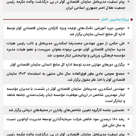
پیام تسلیت مدیرعامل سازمان اقتصادی کوثر در پی درگذشت والده مکرمه رئیس
جمعیت هلال احمر جمهوری اسلامی ایران
پربازدیدترین اخبار
دومین دوره آموزشی «کمک‌های اولیه» ویژه کارکنان سازمان اقتصادی کوثر توسط
اداره کل منابع انسانی سازمان برگزار شد
طی حکمی از سوی مهندس محمدرضا اسکندری مدیرعامل و نائب رئیس هیئت
مدیره سازمان اقتصادی کوثر، موسی برموده بعنوان سرپرست و عضو هیئت مدیره
مؤسسه فرهنگی، ورزشی و توانبخشی ایثار منصوب شد
برگزاری دور‌های مهارتی جدید توسط اداره کل منابع انسانی سازمان اقتصادی کوثر
مجمع عمومی عادی بطور فوق‌العاده سال مالی منتهی به اسفند‌ماه ۱۴۰۳ سازمان
اقتصادی کوثر با اخذ نظر مقبول برگزار شد.
مهندس اسکندری، مدیرعامل سازمان اقتصادی کوثر در نشست با مدیران مؤسسه
ایثار: مهمترین شاخص در ارزیابی موفقیت مؤسسه ایثار، رضایت‌مندی جامعه شاهد
و ایثارگر است
نخستین جلسه کارگروه تعیین شاخص‌های رفتاری در محیط‌های درمانی برگزار شد
رشد ۱۸۰ درصدی سود خالص شرکت سرمایه‌گذاری توسعه مدیریت آوانوین نسبت
به سال مالی قبل
پیام تسلیت مدیرعامل سازمان اقتصادی کوثر در پی درگذشت والده مکرمه رئیس