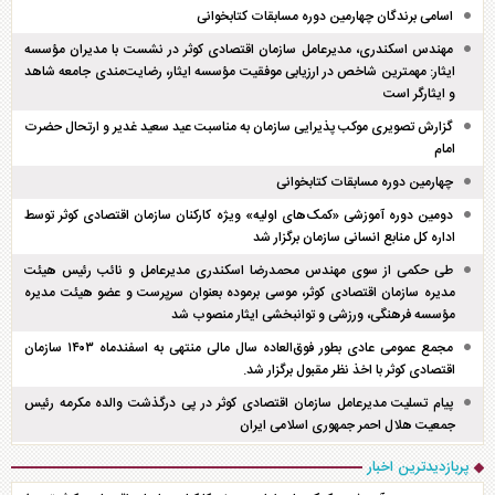
اسامی برندگان چهارمین دوره مسابقات کتابخوانی
مهندس اسکندری، مدیرعامل سازمان اقتصادی کوثر در نشست با مدیران مؤسسه
ایثار: مهمترین شاخص در ارزیابی موفقیت مؤسسه ایثار، رضایت‌مندی جامعه شاهد
و ایثارگر است
گزارش تصویری موکب پذیرایی سازمان به مناسبت عید سعید غدیر و ارتحال حضرت
امام
چهارمین دوره مسابقات کتابخوانی
دومین دوره آموزشی «کمک‌های اولیه» ویژه کارکنان سازمان اقتصادی کوثر توسط
اداره کل منابع انسانی سازمان برگزار شد
طی حکمی از سوی مهندس محمدرضا اسکندری مدیرعامل و نائب رئیس هیئت
مدیره سازمان اقتصادی کوثر، موسی برموده بعنوان سرپرست و عضو هیئت مدیره
مؤسسه فرهنگی، ورزشی و توانبخشی ایثار منصوب شد
مجمع عمومی عادی بطور فوق‌العاده سال مالی منتهی به اسفند‌ماه ۱۴۰۳ سازمان
اقتصادی کوثر با اخذ نظر مقبول برگزار شد.
پیام تسلیت مدیرعامل سازمان اقتصادی کوثر در پی درگذشت والده مکرمه رئیس
جمعیت هلال احمر جمهوری اسلامی ایران
پربازدیدترین اخبار