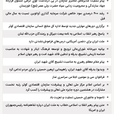
پیام تسلیت مدیرعامل محترم سازمان در پی درگذشت ابوی گرامی مسئول قرارگاه
جهاد سازندگی و محرومیت زدایی سپاه حضرت ولی عصر (عج) خوزستان
رشد ۴۰۰ درصدی سود خالص شرکت سرمایه گذاری آوانوین نسبت به سال مالی
قبل
برگزاری دور‌های مهارتی جدید توسط اداره کل منابع انسانی سازمان اقتصادی کوثر
پاسخ رهبر انقلاب اسلامی به نامه بیعت دبیرکل و رزمندگان حزب‌الله لبنان
ملت ایران برای دشمن آمریکایی درس‌های فراموش‌نشدنی دارد
بیانیه دبیرخانه شورای‌عالی ترویج و توسعه فرهنگ ایثار و شهادت به مناسبت
حماسه تاریخی تشییع، بدرقه و تدفین قائد شهید امت و رهبر جهان اسلام
پیام مقام معظم رهبری به مناسبت تشییع آقای شهید ایران
ویدیو/ بدرقه آقای شهید ایران، راهپیمایی اربعین حسینی را برای مردم تداعی کرد
فراخوان سی و سومین اجلاس سراسری نماز
بر اساس اعلام مرکز ملی تعالی و پیشرفت؛ سازمان اقتصادی کوثر، رتبه نخست
مشارکت در هشتمین دوره جایزه ملی تعالی و پیشرفت را کسب کرد
تاسوعا و عاشورای حسینی تسلیت و تعزیت باد
متن پیام رهبر انقلاب اسلامی خطاب به ملت ایران درباره تفاهم‌نامه رئیس‌جمهوران
ایران و امریکا