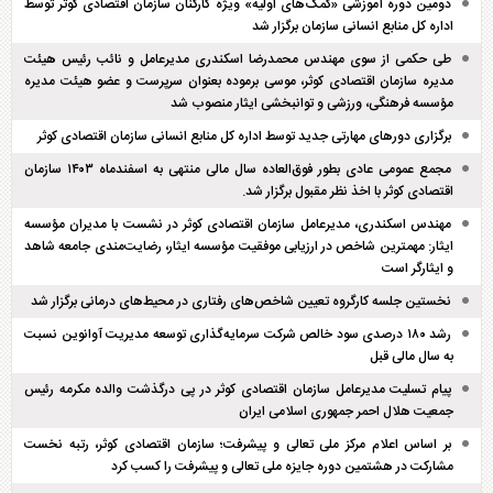
دومین دوره آموزشی «کمک‌های اولیه» ویژه کارکنان سازمان اقتصادی کوثر توسط
اداره کل منابع انسانی سازمان برگزار شد
طی حکمی از سوی مهندس محمدرضا اسکندری مدیرعامل و نائب رئیس هیئت
مدیره سازمان اقتصادی کوثر، موسی برموده بعنوان سرپرست و عضو هیئت مدیره
مؤسسه فرهنگی، ورزشی و توانبخشی ایثار منصوب شد
برگزاری دور‌های مهارتی جدید توسط اداره کل منابع انسانی سازمان اقتصادی کوثر
مجمع عمومی عادی بطور فوق‌العاده سال مالی منتهی به اسفند‌ماه ۱۴۰۳ سازمان
اقتصادی کوثر با اخذ نظر مقبول برگزار شد.
مهندس اسکندری، مدیرعامل سازمان اقتصادی کوثر در نشست با مدیران مؤسسه
ایثار: مهمترین شاخص در ارزیابی موفقیت مؤسسه ایثار، رضایت‌مندی جامعه شاهد
و ایثارگر است
نخستین جلسه کارگروه تعیین شاخص‌های رفتاری در محیط‌های درمانی برگزار شد
رشد ۱۸۰ درصدی سود خالص شرکت سرمایه‌گذاری توسعه مدیریت آوانوین نسبت
به سال مالی قبل
پیام تسلیت مدیرعامل سازمان اقتصادی کوثر در پی درگذشت والده مکرمه رئیس
جمعیت هلال احمر جمهوری اسلامی ایران
بر اساس اعلام مرکز ملی تعالی و پیشرفت؛ سازمان اقتصادی کوثر، رتبه نخست
مشارکت در هشتمین دوره جایزه ملی تعالی و پیشرفت را کسب کرد