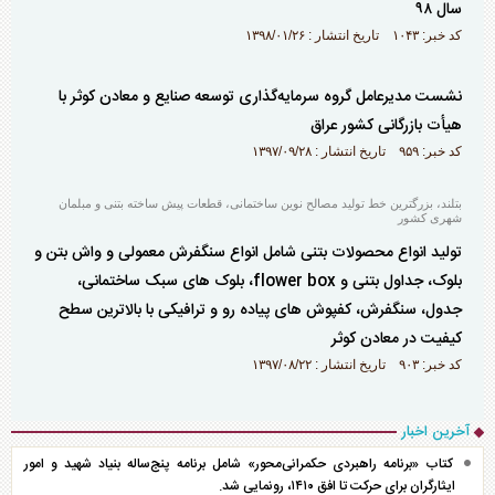
سال ۹۸
کد خبر: ۱۰۴۳ تاریخ انتشار : ۱۳۹۸/۰۱/۲۶
نشست مديرعامل گروه سرمايه‌گذاری توسعه صنايع و معادن کوثر با‌
هيأت بازرگانی کشور عراق
کد خبر: ۹۵۹ تاریخ انتشار : ۱۳۹۷/۰۹/۲۸
بتلند، بزرگترین خط تولید مصالح نوین ساختمانی، قطعات پیش ساخته بتنی و مبلمان
شهری کشور
تولید انواع محصولات بتنی شامل انواع سنگفرش معمولی و واش بتن و
بلوک، جداول بتنی و flower box، بلوک های سبک ساختمانی،
جدول، سنگفرش، کفپوش های پیاده رو و ترافیکی با بالاترین سطح
کیفیت در معادن کوثر
کد خبر: ۹۰۳ تاریخ انتشار : ۱۳۹۷/۰۸/۲۲
آخرین اخبار
کتاب «برنامه راهبردی حکمرانی‌محور» شامل برنامه پنج‌ساله بنیاد شهید و امور
ایثارگران برای حرکت تا افق ۱۴۱۰، رونمایی شد.