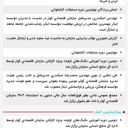
ایران و امریکا
اسامی برندگان چهارمین دوره مسابقات کتابخوانی
مهندس اسکندری، مدیرعامل سازمان اقتصادی کوثر در نشست با مدیران مؤسسه
ایثار: مهمترین شاخص در ارزیابی موفقیت مؤسسه ایثار، رضایت‌مندی جامعه شاهد
و ایثارگر است
گزارش تصویری موکب پذیرایی سازمان به مناسبت عید سعید غدیر و ارتحال حضرت
امام
چهارمین دوره مسابقات کتابخوانی
دومین دوره آموزشی «کمک‌های اولیه» ویژه کارکنان سازمان اقتصادی کوثر توسط
اداره کل منابع انسانی سازمان برگزار شد
طی حکمی از سوی مهندس محمدرضا اسکندری مدیرعامل و نائب رئیس هیئت
مدیره سازمان اقتصادی کوثر، موسی برموده بعنوان سرپرست و عضو هیئت مدیره
مؤسسه فرهنگی، ورزشی و توانبخشی ایثار منصوب شد
مجمع عمومی عادی بطور فوق‌العاده سال مالی منتهی به اسفند‌ماه ۱۴۰۳ سازمان
اقتصادی کوثر با اخذ نظر مقبول برگزار شد.
پربازدیدترین اخبار
دومین دوره آموزشی «کمک‌های اولیه» ویژه کارکنان سازمان اقتصادی کوثر توسط
اداره کل منابع انسانی سازمان برگزار شد