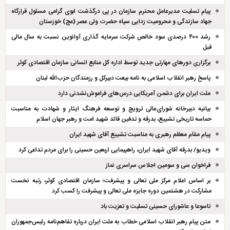
پیام تسلیت مدیرعامل محترم سازمان در پی درگذشت ابوی گرامی مسئول قرارگاه
جهاد سازندگی و محرومیت زدایی سپاه حضرت ولی عصر (عج) خوزستان
رشد ۴۰۰ درصدی سود خالص شرکت سرمایه گذاری آوانوین نسبت به سال مالی
قبل
برگزاری دور‌های مهارتی جدید توسط اداره کل منابع انسانی سازمان اقتصادی کوثر
پاسخ رهبر انقلاب اسلامی به نامه بیعت دبیرکل و رزمندگان حزب‌الله لبنان
ملت ایران برای دشمن آمریکایی درس‌های فراموش‌نشدنی دارد
بیانیه دبیرخانه شورای‌عالی ترویج و توسعه فرهنگ ایثار و شهادت به مناسبت
حماسه تاریخی تشییع، بدرقه و تدفین قائد شهید امت و رهبر جهان اسلام
پیام مقام معظم رهبری به مناسبت تشییع آقای شهید ایران
ویدیو/ بدرقه آقای شهید ایران، راهپیمایی اربعین حسینی را برای مردم تداعی کرد
فراخوان سی و سومین اجلاس سراسری نماز
بر اساس اعلام مرکز ملی تعالی و پیشرفت؛ سازمان اقتصادی کوثر، رتبه نخست
مشارکت در هشتمین دوره جایزه ملی تعالی و پیشرفت را کسب کرد
تاسوعا و عاشورای حسینی تسلیت و تعزیت باد
متن پیام رهبر انقلاب اسلامی خطاب به ملت ایران درباره تفاهم‌نامه رئیس‌جمهوران