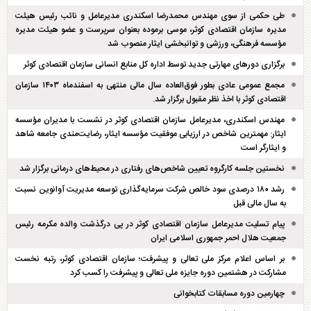
طی حکمی از سوی مهندس محمدرضا اسکندری مدیرعامل و نائب رئیس هیئت
مدیره سازمان اقتصادی کوثر، موسی برموده بعنوان سرپرست و عضو هیئت مدیره
مؤسسه فرهنگی، ورزشی و توانبخشی ایثار منصوب شد
برگزاری دور‌های مهارتی جدید توسط اداره کل منابع انسانی سازمان اقتصادی کوثر
مجمع عمومی عادی بطور فوق‌العاده سال مالی منتهی به اسفند‌ماه ۱۴۰۳ سازمان
اقتصادی کوثر با اخذ نظر مقبول برگزار شد.
مهندس اسکندری، مدیرعامل سازمان اقتصادی کوثر در نشست با مدیران مؤسسه
ایثار: مهمترین شاخص در ارزیابی موفقیت مؤسسه ایثار، رضایت‌مندی جامعه شاهد
و ایثارگر است
نخستین جلسه کارگروه تعیین شاخص‌های رفتاری در محیط‌های درمانی برگزار شد
رشد ۱۸۰ درصدی سود خالص شرکت سرمایه‌گذاری توسعه مدیریت آوانوین نسبت
به سال مالی قبل
پیام تسلیت مدیرعامل سازمان اقتصادی کوثر در پی درگذشت والده مکرمه رئیس
جمعیت هلال احمر جمهوری اسلامی ایران
بر اساس اعلام مرکز ملی تعالی و پیشرفت؛ سازمان اقتصادی کوثر، رتبه نخست
مشارکت در هشتمین دوره جایزه ملی تعالی و پیشرفت را کسب کرد
چهارمین دوره مسابقات کتابخوانی