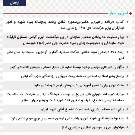
آخرین اخبار
کتاب «برنامه راهبردی حکمرانی‌محور» شامل برنامه پنج‌ساله بنیاد شهید و امور
ایثارگران برای حرکت تا افق ۱۴۱۰، رونمایی شد.
پیام تسلیت مدیرعامل محترم سازمان در پی درگذشت ابوی گرامی مسئول قرارگاه
جهاد سازندگی و محرومیت زدایی سپاه حضرت ولی عصر (عج) خوزستان
رشد ۴۰۰ درصدی سود خالص شرکت سرمایه گذاری آوانوین نسبت به سال مالی
قبل
برگزاری دور‌های مهارتی جدید توسط اداره کل منابع انسانی سازمان اقتصادی کوثر
پاسخ رهبر انقلاب اسلامی به نامه بیعت دبیرکل و رزمندگان حزب‌الله لبنان
ملت ایران برای دشمن آمریکایی درس‌های فراموش‌نشدنی دارد
بیانیه دبیرخانه شورای‌عالی ترویج و توسعه فرهنگ ایثار و شهادت به مناسبت
حماسه تاریخی تشییع، بدرقه و تدفین قائد شهید امت و رهبر جهان اسلام
پیام مقام معظم رهبری به مناسبت تشییع آقای شهید ایران
ویدیو/ بدرقه آقای شهید ایران، راهپیمایی اربعین حسینی را برای مردم تداعی کرد
فراخوان سی و سومین اجلاس سراسری نماز