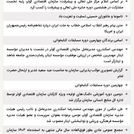
بر اساس اعلام مرکز ملی تعالی و پیشرفت؛ سازمان اقتصادی کوثر، رتبه نخست
مشارکت در هشتمین دوره جایزه ملی تعالی و پیشرفت را کسب کرد
تاسوعا و عاشورای حسینی تسلیت و تعزیت باد
متن پیام رهبر انقلاب اسلامی خطاب به ملت ایران درباره تفاهم‌نامه رئیس‌جمهوران
ایران و امریکا
اسامی برندگان چهارمین دوره مسابقات کتابخوانی
مهندس اسکندری، مدیرعامل سازمان اقتصادی کوثر در نشست با مدیران مؤسسه
ایثار: مهمترین شاخص در ارزیابی موفقیت مؤسسه ایثار، رضایت‌مندی جامعه شاهد
و ایثارگر است
گزارش تصویری موکب پذیرایی سازمان به مناسبت عید سعید غدیر و ارتحال حضرت
امام
چهارمین دوره مسابقات کتابخوانی
دومین دوره آموزشی «کمک‌های اولیه» ویژه کارکنان سازمان اقتصادی کوثر توسط
اداره کل منابع انسانی سازمان برگزار شد
طی حکمی از سوی مهندس محمدرضا اسکندری مدیرعامل و نائب رئیس هیئت
مدیره سازمان اقتصادی کوثر، موسی برموده بعنوان سرپرست و عضو هیئت مدیره
مؤسسه فرهنگی، ورزشی و توانبخشی ایثار منصوب شد
مجمع عمومی عادی بطور فوق‌العاده سال مالی منتهی به اسفند‌ماه ۱۴۰۳ سازمان