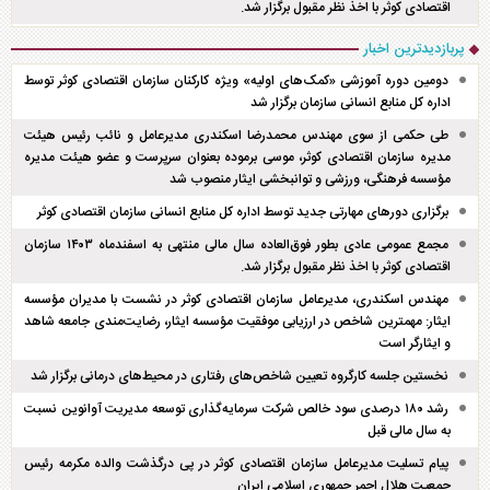
اقتصادی کوثر با اخذ نظر مقبول برگزار شد.
پربازدیدترین اخبار
دومین دوره آموزشی «کمک‌های اولیه» ویژه کارکنان سازمان اقتصادی کوثر توسط
اداره کل منابع انسانی سازمان برگزار شد
طی حکمی از سوی مهندس محمدرضا اسکندری مدیرعامل و نائب رئیس هیئت
مدیره سازمان اقتصادی کوثر، موسی برموده بعنوان سرپرست و عضو هیئت مدیره
مؤسسه فرهنگی، ورزشی و توانبخشی ایثار منصوب شد
برگزاری دور‌های مهارتی جدید توسط اداره کل منابع انسانی سازمان اقتصادی کوثر
مجمع عمومی عادی بطور فوق‌العاده سال مالی منتهی به اسفند‌ماه ۱۴۰۳ سازمان
اقتصادی کوثر با اخذ نظر مقبول برگزار شد.
مهندس اسکندری، مدیرعامل سازمان اقتصادی کوثر در نشست با مدیران مؤسسه
ایثار: مهمترین شاخص در ارزیابی موفقیت مؤسسه ایثار، رضایت‌مندی جامعه شاهد
و ایثارگر است
نخستین جلسه کارگروه تعیین شاخص‌های رفتاری در محیط‌های درمانی برگزار شد
رشد ۱۸۰ درصدی سود خالص شرکت سرمایه‌گذاری توسعه مدیریت آوانوین نسبت
به سال مالی قبل
پیام تسلیت مدیرعامل سازمان اقتصادی کوثر در پی درگذشت والده مکرمه رئیس
جمعیت هلال احمر جمهوری اسلامی ایران