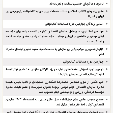
تاسوعا و عاشورای حسینی تسلیت و تعزیت باد
متن پیام رهبر انقلاب اسلامی خطاب به ملت ایران درباره تفاهم‌نامه رئیس‌جمهوران
ایران و امریکا
اسامی برندگان چهارمین دوره مسابقات کتابخوانی
مهندس اسکندری، مدیرعامل سازمان اقتصادی کوثر در نشست با مدیران مؤسسه
ایثار: مهمترین شاخص در ارزیابی موفقیت مؤسسه ایثار، رضایت‌مندی جامعه شاهد
و ایثارگر است
گزارش تصویری موکب پذیرایی سازمان به مناسبت عید سعید غدیر و ارتحال حضرت
امام
چهارمین دوره مسابقات کتابخوانی
دومین دوره آموزشی «کمک‌های اولیه» ویژه کارکنان سازمان اقتصادی کوثر توسط
اداره کل منابع انسانی سازمان برگزار شد
طی حکمی از سوی مهندس محمدرضا اسکندری مدیرعامل و نائب رئیس هیئت
مدیره سازمان اقتصادی کوثر، موسی برموده بعنوان سرپرست و عضو هیئت مدیره
مؤسسه فرهنگی، ورزشی و توانبخشی ایثار منصوب شد
مجمع عمومی عادی بطور فوق‌العاده سال مالی منتهی به اسفند‌ماه ۱۴۰۳ سازمان
اقتصادی کوثر با اخذ نظر مقبول برگزار شد.
پیام تسلیت مدیرعامل سازمان اقتصادی کوثر در پی درگذشت والده مکرمه رئیس