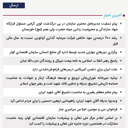
آخرین اخبار
پیام تسلیت مدیرعامل محترم سازمان در پی درگذشت ابوی گرامی مسئول قرارگاه
جهاد سازندگی و محرومیت زدایی سپاه حضرت ولی عصر (عج) خوزستان
رشد ۴۰۰ درصدی سود خالص شرکت سرمایه گذاری آوانوین نسبت به سال مالی
قبل
برگزاری دور‌های مهارتی جدید توسط اداره کل منابع انسانی سازمان اقتصادی کوثر
پاسخ رهبر انقلاب اسلامی به نامه بیعت دبیرکل و رزمندگان حزب‌الله لبنان
ملت ایران برای دشمن آمریکایی درس‌های فراموش‌نشدنی دارد
بیانیه دبیرخانه شورای‌عالی ترویج و توسعه فرهنگ ایثار و شهادت به مناسبت
حماسه تاریخی تشییع، بدرقه و تدفین قائد شهید امت و رهبر جهان اسلام
پیام مقام معظم رهبری به مناسبت تشییع آقای شهید ایران
ویدیو/ بدرقه آقای شهید ایران، راهپیمایی اربعین حسینی را برای مردم تداعی کرد
فراخوان سی و سومین اجلاس سراسری نماز
بر اساس اعلام مرکز ملی تعالی و پیشرفت؛ سازمان اقتصادی کوثر، رتبه نخست
مشارکت در هشتمین دوره جایزه ملی تعالی و پیشرفت را کسب کرد