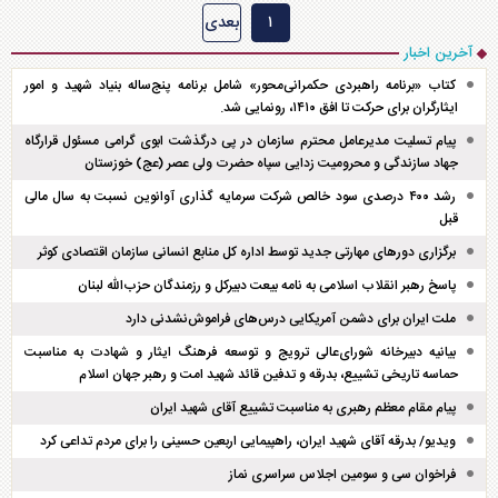
۱
بعدی
آخرین اخبار
کتاب «برنامه راهبردی حکمرانی‌محور» شامل برنامه پنج‌ساله بنیاد شهید و امور
ایثارگران برای حرکت تا افق ۱۴۱۰، رونمایی شد.
پیام تسلیت مدیرعامل محترم سازمان در پی درگذشت ابوی گرامی مسئول قرارگاه
جهاد سازندگی و محرومیت زدایی سپاه حضرت ولی عصر (عج) خوزستان
رشد ۴۰۰ درصدی سود خالص شرکت سرمایه گذاری آوانوین نسبت به سال مالی
قبل
برگزاری دور‌های مهارتی جدید توسط اداره کل منابع انسانی سازمان اقتصادی کوثر
پاسخ رهبر انقلاب اسلامی به نامه بیعت دبیرکل و رزمندگان حزب‌الله لبنان
ملت ایران برای دشمن آمریکایی درس‌های فراموش‌نشدنی دارد
بیانیه دبیرخانه شورای‌عالی ترویج و توسعه فرهنگ ایثار و شهادت به مناسبت
حماسه تاریخی تشییع، بدرقه و تدفین قائد شهید امت و رهبر جهان اسلام
پیام مقام معظم رهبری به مناسبت تشییع آقای شهید ایران
ویدیو/ بدرقه آقای شهید ایران، راهپیمایی اربعین حسینی را برای مردم تداعی کرد
فراخوان سی و سومین اجلاس سراسری نماز