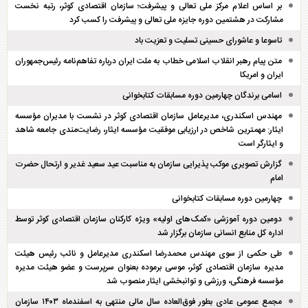
بر اساس اعلام مرکز ملی تعالی و پیشرفت؛ سازمان اقتصادی کوثر، رتبه نخست
مشارکت در هشتمین دوره جایزه ملی تعالی و پیشرفت را کسب کرد
تاسوعا و عاشورای حسینی تسلیت و تعزیت باد
متن پیام رهبر انقلاب اسلامی خطاب به ملت ایران درباره تفاهم‌نامه رئیس‌جمهوران
ایران و امریکا
اسامی برندگان چهارمین دوره مسابقات کتابخوانی
مهندس اسکندری، مدیرعامل سازمان اقتصادی کوثر در نشست با مدیران مؤسسه
ایثار: مهمترین شاخص در ارزیابی موفقیت مؤسسه ایثار، رضایت‌مندی جامعه شاهد
و ایثارگر است
گزارش تصویری موکب پذیرایی سازمان به مناسبت عید سعید غدیر و ارتحال حضرت
امام
چهارمین دوره مسابقات کتابخوانی
دومین دوره آموزشی «کمک‌های اولیه» ویژه کارکنان سازمان اقتصادی کوثر توسط
اداره کل منابع انسانی سازمان برگزار شد
طی حکمی از سوی مهندس محمدرضا اسکندری مدیرعامل و نائب رئیس هیئت
مدیره سازمان اقتصادی کوثر، موسی برموده بعنوان سرپرست و عضو هیئت مدیره
مؤسسه فرهنگی، ورزشی و توانبخشی ایثار منصوب شد
مجمع عمومی عادی بطور فوق‌العاده سال مالی منتهی به اسفند‌ماه ۱۴۰۳ سازمان